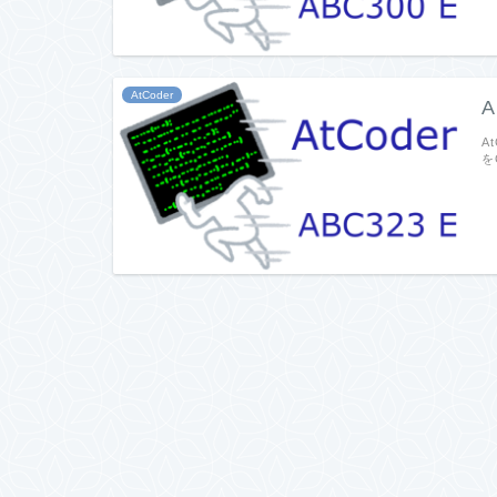
AtCoder
A
A
を