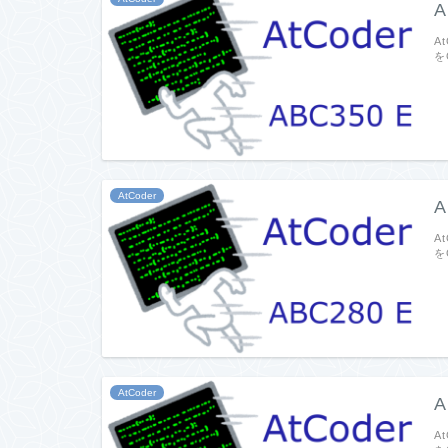
A
A
を
AtCoder
A
A
を
AtCoder
A
A