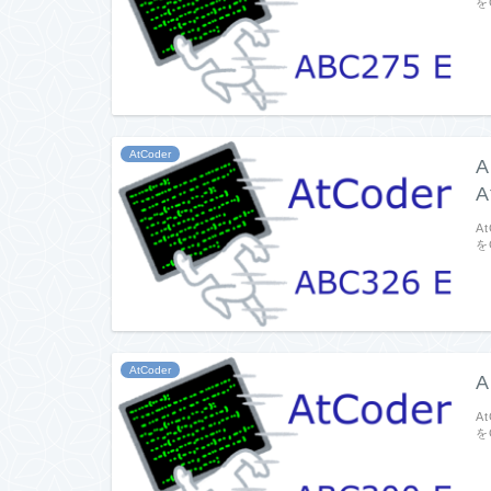
を
AtCoder
A
A
A
を
AtCoder
A
A
を