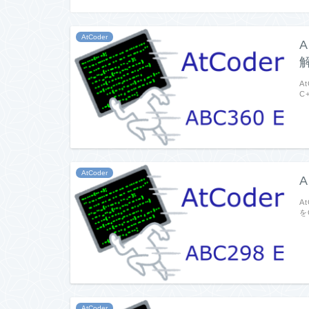
AtCoder
A
A
C
AtCoder
A
A
を
AtCoder