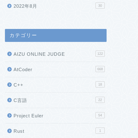
2022年8月
30
カテゴリー
AIZU ONLINE JUDGE
122
AtCoder
668
C++
18
C言語
22
Project Euler
54
Rust
1