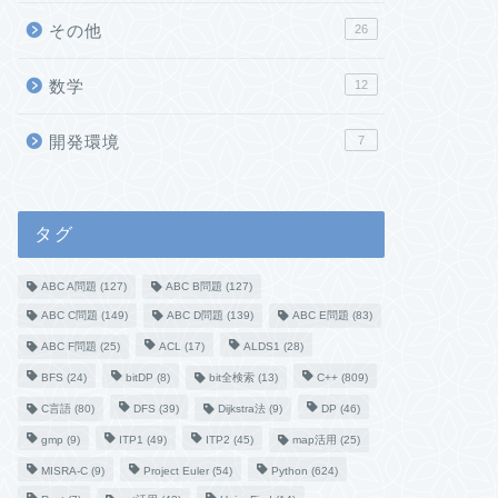
その他
26
数学
12
開発環境
7
タグ
ABC A問題
(127)
ABC B問題
(127)
ABC C問題
(149)
ABC D問題
(139)
ABC E問題
(83)
ABC F問題
(25)
ACL
(17)
ALDS1
(28)
BFS
(24)
bitDP
(8)
bit全検索
(13)
C++
(809)
C言語
(80)
DFS
(39)
Dijkstra法
(9)
DP
(46)
gmp
(9)
ITP1
(49)
ITP2
(45)
map活用
(25)
MISRA-C
(9)
Project Euler
(54)
Python
(624)