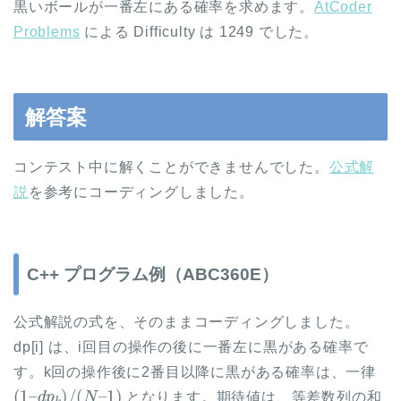
黒いボールが一番左にある確率を求めます。
AtCoder
Problems
による Difficulty は 1249 でした。
解答案
コンテスト中に解くことができませんでした。
公式解
説
を参考にコーディングしました。
C++ プログラム例（ABC360E）
公式解説の式を、そのままコーディングしました。
dp[i] は、i回目の操作の後に一番左に黒がある確率で
す。k回の操作後に2番目以降に黒がある確率は、一律
(
1
1
)
–
d
p
k
)
/
(
N
–
となります。期待値は、等差数列の和