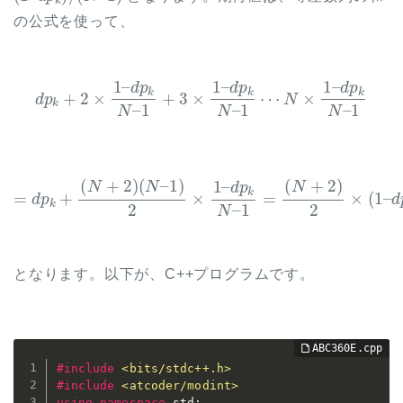
の公式を使って、
d
p
k
+
2
×
1
–
d
p
k
N
–
d
1
p
+
k
3
N
×
–
1
1
–
d
p
k
N
–
1
⋯
N
×
1
–
=
d
p
k
+
(
N
+
2
)
(
N
–
1
)
2
×
d
1
p
–
k
d
)
p
k
N
–
1
=
(
N
+
2
)
2
×
(
1
–
となります。以下が、C++プログラムです。
#
include
<bits/stdc++.h>
#
include
<atcoder/modint>
using
namespace
 std
;