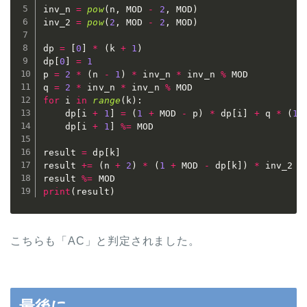
inv_n 
=
pow
(
n
,
 MOD 
-
2
,
 MOD
)
inv_2 
=
pow
(
2
,
 MOD 
-
2
,
 MOD
)
dp 
=
[
0
]
*
(
k 
+
1
)
dp
[
0
]
=
1
p 
=
2
*
(
n 
-
1
)
*
 inv_n 
*
 inv_n 
%
 MOD

q 
=
2
*
 inv_n 
*
 inv_n 
%
for
 i 
in
range
(
k
)
:
    dp
[
i 
+
1
]
=
(
1
+
 MOD 
-
 p
)
*
 dp
[
i
]
+
 q 
*
(
1
    dp
[
i 
+
1
]
%=
 MOD

result 
=
 dp
[
k
]
result 
+=
(
n 
+
2
)
*
(
1
+
 MOD 
-
 dp
[
k
]
)
*
 inv_2

result 
%=
print
(
result
)
こちらも「AC」と判定されました。
最後に