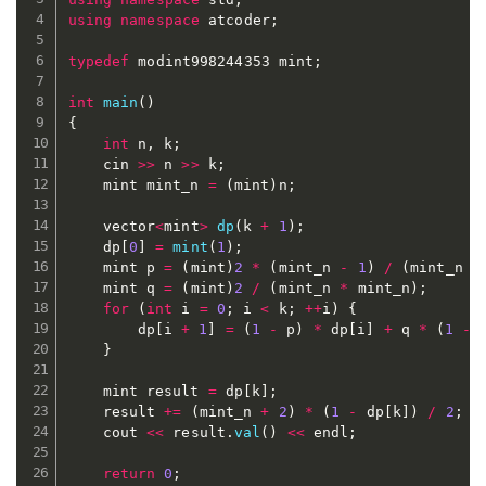
using
namespace
 atcoder
;
typedef
 modint998244353 mint
;
int
main
(
)
{
int
 n
,
 k
;
	cin 
>>
 n 
>>
 k
;
	mint mint_n 
=
(
mint
)
n
;
	vector
<
mint
>
dp
(
k 
+
1
)
;
	dp
[
0
]
=
mint
(
1
)
;
	mint p 
=
(
mint
)
2
*
(
mint_n 
-
1
)
/
(
mint_n 
*
	mint q 
=
(
mint
)
2
/
(
mint_n 
*
 mint_n
)
;
for
(
int
 i 
=
0
;
 i 
<
 k
;
++
i
)
{
		dp
[
i 
+
1
]
=
(
1
-
 p
)
*
 dp
[
i
]
+
 q 
*
(
1
-
 
}
	mint result 
=
 dp
[
k
]
;
	result 
+=
(
mint_n 
+
2
)
*
(
1
-
 dp
[
k
]
)
/
2
;
	cout 
<<
 result
.
val
(
)
<<
 endl
;
return
0
;