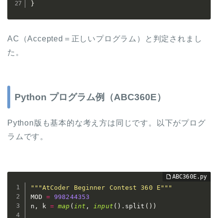
}
AC（Accepted＝正しいプログラム）と判定されまし
た。
Python プログラム例（ABC360E）
Python版も基本的な考え方は同じです。以下がプログ
ラムです。
"""AtCoder Beginner Contest 360 E"""
MOD 
=
998244353
n
,
 k 
=
map
(
int
,
input
(
)
.
split
(
)
)