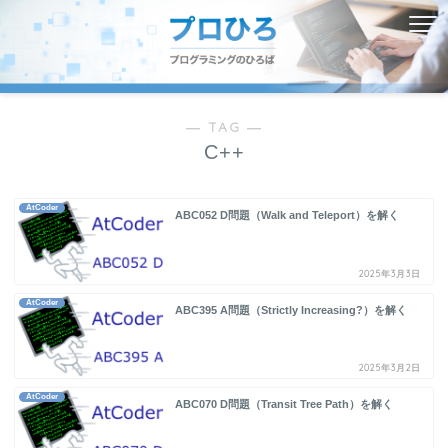
― TAG ―
C++
AtCoder
ABC052 D問題（Walk and Teleport）を解く
2025年3月3日
AtCoder
ABC395 A問題（Strictly Increasing?）を解く
2025年3月2日
AtCoder
ABC070 D問題（Transit Tree Path）を解く