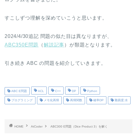
すこしずつ理解を深めていこうと思います。
2024/4/30追記 問題の似た目は異なりますが、
ABC350E問題
（
解説記事
）が類題となります。
引き続き ABC の問題を紹介していきます。
ABC E問題
ACL
C++
DP
Python
プログラミング
メモ化再帰
再帰関数
確率DP
難易度:水
HOME
AtCoder
ABC300 E問題（Dice Product 3）を解く