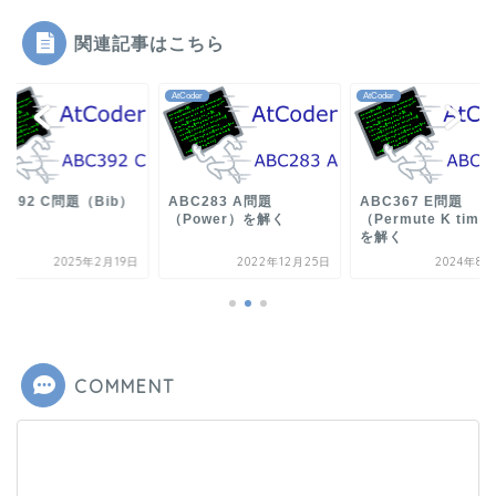
関連記事はこちら
der
AtCoder
AtCoder
C392 C問題（Bib）
ABC283 A問題
ABC367 E問題
解く
（Power）を解く
（Permute K time
を解く
2025年2月19日
2022年12月25日
2024年8月
COMMENT