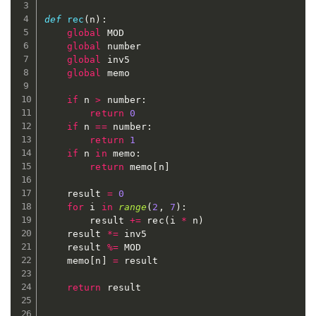
def
rec
(
n
)
:
global
 MOD

global
 number

global
 inv5

global
 memo

if
 n 
>
 number
:
return
0
if
 n 
==
 number
:
return
1
if
 n 
in
 memo
:
return
 memo
[
n
]
    result 
=
0
for
 i 
in
range
(
2
,
7
)
:
        result 
+=
 rec
(
i 
*
 n
)
    result 
*=
 inv5

    result 
%=
 MOD

    memo
[
n
]
=
 result

return
 result
