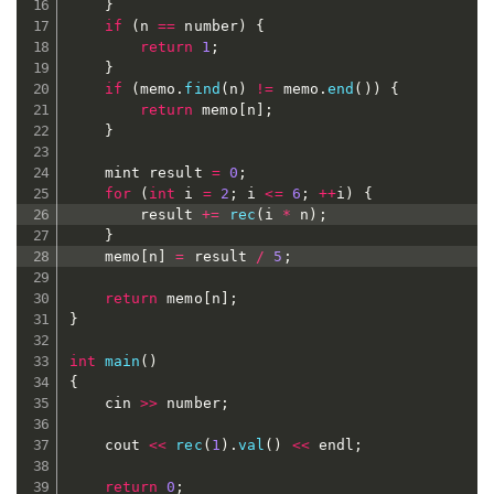
}
if
(
n 
==
 number
)
{
return
1
;
}
if
(
memo
.
find
(
n
)
!=
 memo
.
end
(
)
)
{
return
 memo
[
n
]
;
}
	mint result 
=
0
;
for
(
int
 i 
=
2
;
 i 
<=
6
;
++
i
)
{
		result 
+=
rec
(
i 
*
 n
)
;
}
	memo
[
n
]
=
 result 
/
5
;
return
 memo
[
n
]
;
}
int
main
(
)
{
	cin 
>>
 number
;
	cout 
<<
rec
(
1
)
.
val
(
)
<<
 endl
;
return
0
;