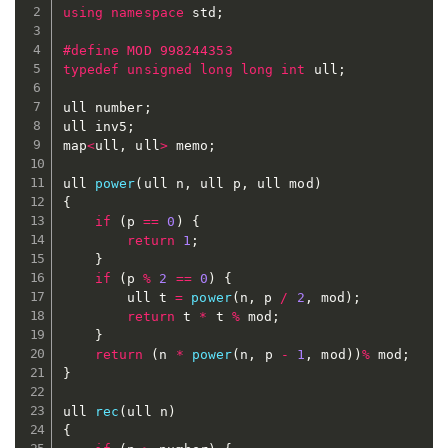
using
namespace
 std
;
#
define
 MOD 998244353
typedef
unsigned
long
long
int
 ull
;
ull number
;
ull inv5
;
map
<
ull
,
 ull
>
 memo
;
ull 
power
(
ull n
,
 ull p
,
 ull mod
)
{
if
(
p 
==
0
)
{
return
1
;
}
if
(
p 
%
2
==
0
)
{
		ull t 
=
power
(
n
,
 p 
/
2
,
 mod
)
;
return
 t 
*
 t 
%
 mod
;
}
return
(
n 
*
power
(
n
,
 p 
-
1
,
 mod
)
)
%
 mod
;
}
ull 
rec
(
ull n
)
{