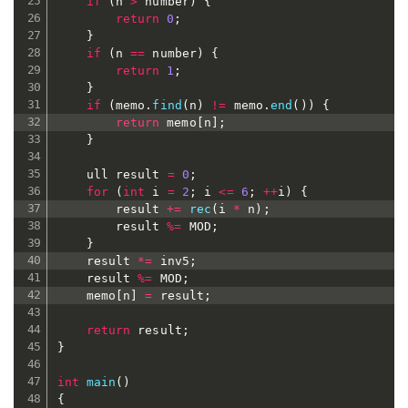
if
(
n 
>
 number
)
{
return
0
;
}
if
(
n 
==
 number
)
{
return
1
;
}
if
(
memo
.
find
(
n
)
!=
 memo
.
end
(
)
)
{
return
 memo
[
n
]
;
}
	ull result 
=
0
;
for
(
int
 i 
=
2
;
 i 
<=
6
;
++
i
)
{
		result 
+=
rec
(
i 
*
 n
)
;
		result 
%=
 MOD
;
}
	result 
*=
 inv5
;
	result 
%=
 MOD
;
	memo
[
n
]
=
 result
;
return
 result
;
}
int
main
(
)
{