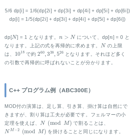
5/6 dp[i] = 1/6(dp[2i] + dp[3i] + dp[4i] + dp[5i] + dp[6i])
dp[i] = 1/5(dp[2i] + dp[3i] + dp[4i] + dp[5i] + dp[6i])
N
n
>
N
n
dp[
] = 1 となります。
について、dp[
] = 0 と
N
なります。上記の式を再帰的に求めます。
の上限
10
18
2
60
,
3
38
,
5
26
は、
で約
となります。それほど多く
の引数で再帰的に呼ばれないことが分かります。
C++ プログラム例（ABC300E）
MOD付の演算は、足し算、引き算、掛け算は自然にで
きますが、割り算は工夫が必要です。フェルマーの小
N
(
mod
M
)
定理を使えば、
で割ることは、
N
M
−
2
(
mod
M
)
を掛けることと同じになります。