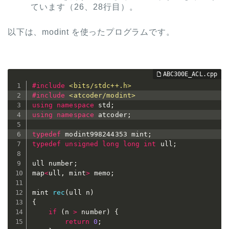
ています（26、28行目）。
以下は、modint を使ったプログラムです。
#
include
<bits/stdc++.h>
#
include
<atcoder/modint>
using
namespace
 std
;
using
namespace
 atcoder
;
typedef
 modint998244353 mint
;
typedef
unsigned
long
long
int
 ull
;
ull number
;
map
<
ull
,
 mint
>
 memo
;
mint 
rec
(
ull n
)
{
if
(
n 
>
 number
)
{
return
0
;