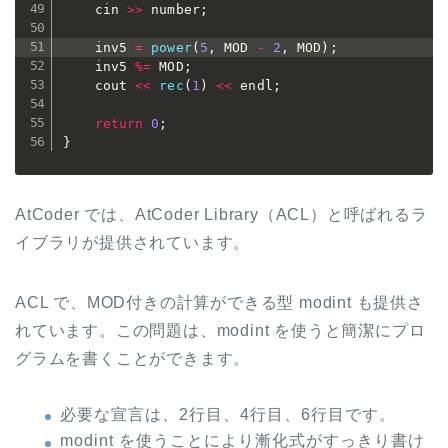
	cin 
>>
 number
;
	inv5 
=
power
(
5
,
 MOD 
-
2
,
 MOD
)
;
	inv5 
%=
 MOD
;
	cout 
<<
rec
(
1
)
<<
 endl
;
return
0
;
}
AtCoder では、AtCoder Library（ACL）と呼ばれるラ
イブラリが提供されています。
ACL で、MOD付きの計算ができる型 modint も提供さ
れています。この問題は、modint を使うと簡潔にプロ
グラムを書くことができます。
必要な宣言は、2行目、4行目、6行目です。
modint を使うことにより漸化式がすっきり書け