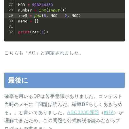
MOD 
=
998244353
number 
=
int
(
input
(
)
)
inv5 
=
pow
(
5
,
 MOD 
-
2
,
 MOD
)
memo 
=
{
}
print
(
rec
(
1
)
)
こちらも「AC」と判定されました。
最後に
確率を用いるDPは苦手意識がありました。コンテスト
当時のメモに「問題は読んだ。確率DPらしくあきらめ
る。」と書いてありました。
ABC323E問題
（
解説
）が
理解できたため、この問題も公式解説を読みながらプ
ログラムを書きました。