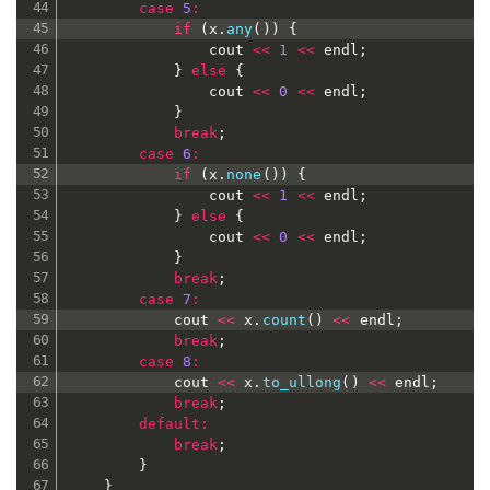
case
5
:
if
(
x
.
any
(
)
)
{
				cout 
<<
1
<<
 endl
;
}
else
{
				cout 
<<
0
<<
 endl
;
}
break
;
case
6
:
if
(
x
.
none
(
)
)
{
				cout 
<<
1
<<
 endl
;
}
else
{
				cout 
<<
0
<<
 endl
;
}
break
;
case
7
:
			cout 
<<
 x
.
count
(
)
<<
 endl
;
break
;
case
8
:
			cout 
<<
 x
.
to_ullong
(
)
<<
 endl
;
break
;
default
:
break
;
}
}