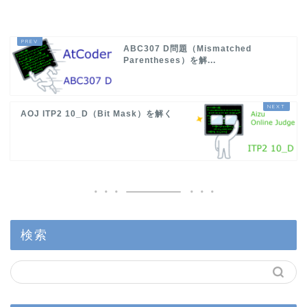
ABC307 D問題（Mismatched
Parentheses）を解...
AOJ ITP2 10_D（Bit Mask）を解く
検索