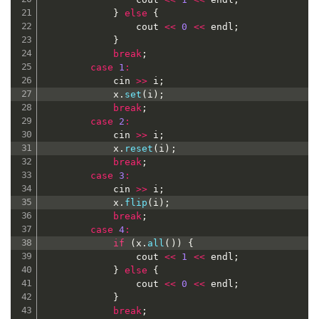
}
else
{
				cout 
<<
0
<<
 endl
;
}
break
;
case
1
:
			cin 
>>
 i
;
			x
.
set
(
i
)
;
break
;
case
2
:
			cin 
>>
 i
;
			x
.
reset
(
i
)
;
break
;
case
3
:
			cin 
>>
 i
;
			x
.
flip
(
i
)
;
break
;
case
4
:
if
(
x
.
all
(
)
)
{
				cout 
<<
1
<<
 endl
;
}
else
{
				cout 
<<
0
<<
 endl
;
}
break
;