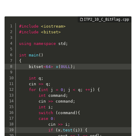
#
include
<iostream>
#
include
<bitset>
using
namespace
 std
;
int
main
(
)
{
	bitset
<
64
>
x
(
0ULL
)
;
int
 q
;
	cin 
>>
 q
;
for
(
int
 j 
=
0
;
 j 
<
 q
;
++
j
)
{
int
 command
;
		cin 
>>
 command
;
int
 i
;
switch
(
command
)
{
case
0
:
			cin 
>>
 i
;
if
(
x
.
test
(
i
)
)
{
				cout 
<<
1
<<
 endl
;