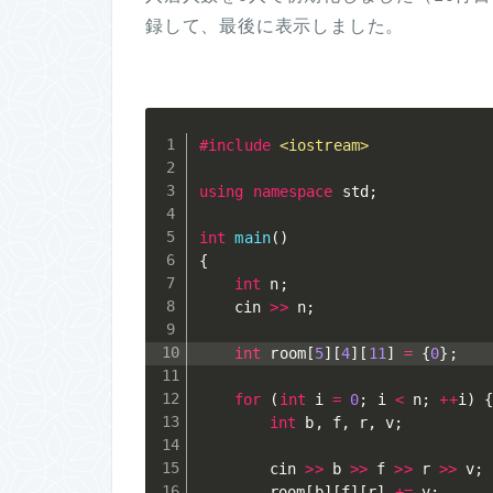
録して、最後に表示しました。
#
include
<iostream>
using
namespace
 std
;
int
main
(
)
{
int
 n
;
	cin 
>>
 n
;
int
 room
[
5
]
[
4
]
[
11
]
=
{
0
}
;
for
(
int
 i 
=
0
;
 i 
<
 n
;
++
i
)
int
 b
,
 f
,
 r
,
 v
;
		cin 
>>
 b 
>>
 f 
>>
 r 
>>
 v
;
		room
[
b
]
[
f
]
[
r
]
+=
 v
;