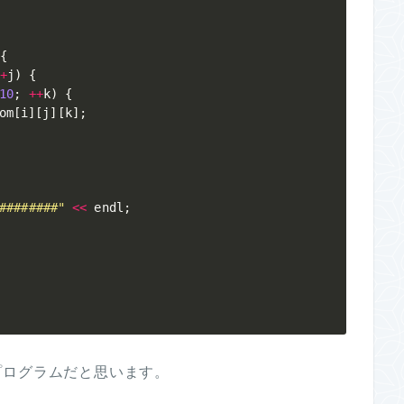
{
+
j
)
{
10
;
++
k
)
{
om
[
i
]
[
j
]
[
k
]
;
########"
<<
 endl
;
プログラムだと思います。