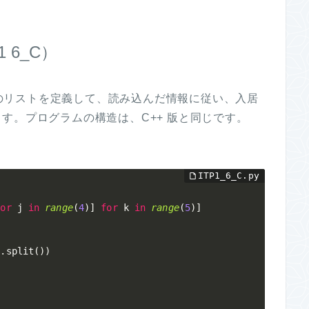
1 6_C）
次元のリストを定義して、読み込んだ情報に従い、入居
す。プログラムの構造は、C++ 版と同じです。
for
 j 
in
range
(
4
)
]
for
 k 
in
range
(
5
)
]
)
.
split
(
)
)