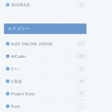
2022年8月
30
カテゴリー
AIZU ONLINE JUDGE
122
AtCoder
668
C++
18
C言語
22
Project Euler
54
Rust
1