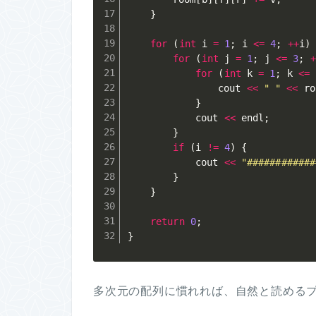
}
for
(
int
 i 
=
1
;
 i 
<=
4
;
++
i
)
for
(
int
 j 
=
1
;
 j 
<=
3
;
+
for
(
int
 k 
=
1
;
 k 
<=
				cout 
<<
" "
<<
 ro
}
			cout 
<<
 endl
;
}
if
(
i 
!=
4
)
{
			cout 
<<
"############
}
}
return
0
;
}
多次元の配列に慣れれば、自然と読める