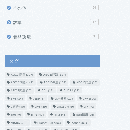
その他
26
数学
12
開発環境
7
タグ
ABC A問題
(127)
ABC B問題
(127)
ABC C問題
(149)
ABC D問題
(139)
ABC E問題
(83)
ABC F問題
(25)
ACL
(17)
ALDS1
(28)
BFS
(24)
bitDP
(8)
bit全検索
(13)
C++
(809)
C言語
(80)
DFS
(39)
Dijkstra法
(9)
DP
(46)
gmp
(9)
ITP1
(49)
ITP2
(45)
map活用
(25)
MISRA-C
(9)
Project Euler
(54)
Python
(624)