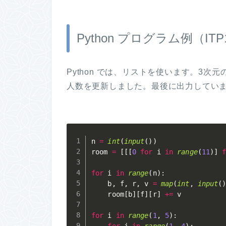
Python プログラム例（ITP
Python では、リストを使います。3
人数を更新しました。最後に出力していま
n 
=
int
(
input
(
)
)
room 
=
[
[
[
0
for
 i 
in
range
(
11
)
]
for
 i 
in
range
(
n
)
:
    b
,
 f
,
 r
,
 v 
=
map
(
int
,
input
(
    room
[
b
]
[
f
]
[
r
]
+=
 v

for
 i 
in
range
(
1
,
5
)
:
for
 j 
in
range
(
1
,
4
)
: