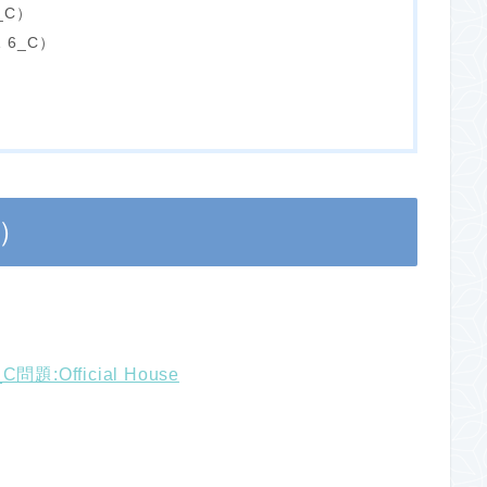
_C）
 6_C）
e）
_C問題:Official House