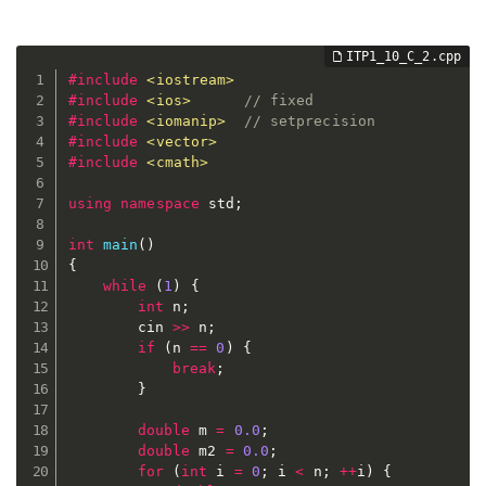
#
include
<iostream>
#
include
<ios>
// fixed
#
include
<iomanip>
// setprecision
#
include
<vector>
#
include
<cmath>
using
namespace
 std
;
int
main
(
)
{
while
(
1
)
{
int
 n
;
		cin 
>>
 n
;
if
(
n 
==
0
)
{
break
;
}
double
 m 
=
0.0
;
double
 m2 
=
0.0
;
for
(
int
 i 
=
0
;
 i 
<
 n
;
++
i
)
{