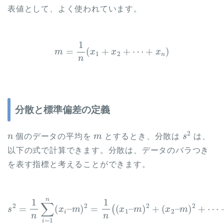
表値として、よく使われています。
m
=
1
n
(
x
1
+
x
2
+
⋯
+
x
n
)
分散と標準偏差の定義
n
m
s
2
個のデータの平均を
とするとき、分散は
は、
以下の式で計算できます。分散は、データのバラつき
を表す指標と考えることができます。
s
2
=
1
n
∑
i
=
1
n
(
x
i
–
⋯
m
+
)
2
(
x
=
n
1
–
n
m
(
(
x
)
2
1
)
–
m
)
2
+
(
x
2
–
m
)
2
+