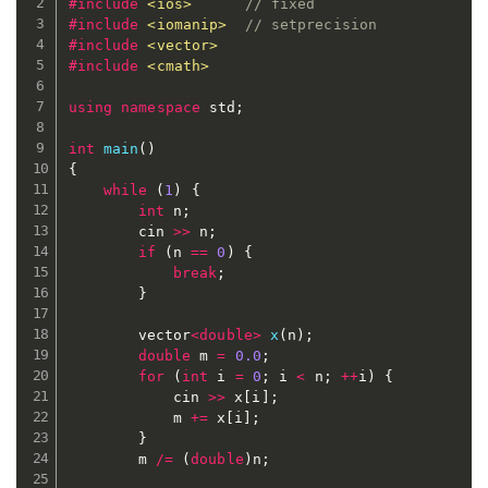
#
include
<ios>
// fixed
#
include
<iomanip>
// setprecision
#
include
<vector>
#
include
<cmath>
using
namespace
 std
;
int
main
(
)
{
while
(
1
)
{
int
 n
;
		cin 
>>
 n
;
if
(
n 
==
0
)
{
break
;
}
		vector
<
double
>
x
(
n
)
;
double
 m 
=
0.0
;
for
(
int
 i 
=
0
;
 i 
<
 n
;
++
i
)
{
			cin 
>>
 x
[
i
]
;
			m 
+=
 x
[
i
]
;
}
		m 
/=
(
double
)
n
;