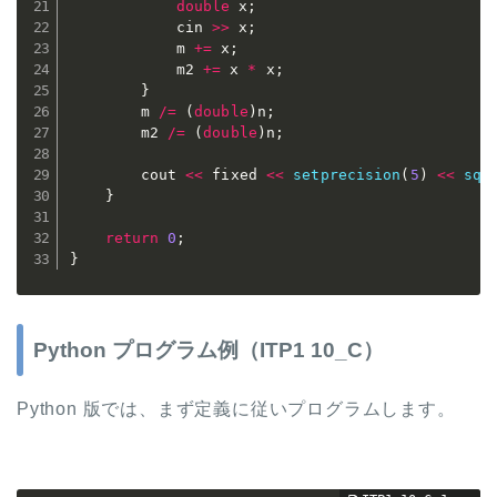
double
 x
;
			cin 
>>
 x
;
			m 
+=
 x
;
			m2 
+=
 x 
*
 x
;
}
		m 
/=
(
double
)
n
;
		m2 
/=
(
double
)
n
;
		cout 
<<
 fixed 
<<
setprecision
(
5
)
<<
sqr
}
return
0
;
}
Python プログラム例（ITP1 10_C）
Python 版では、まず定義に従いプログラムします。