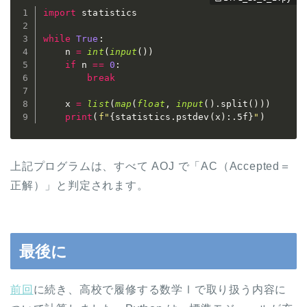
import
 statistics

while
True
:
    n 
=
int
(
input
(
)
)
if
 n 
==
0
:
break
    x 
=
list
(
map
(
float
,
input
(
)
.
split
(
)
)
)
print
(
f"
{
statistics
.
pstdev
(
x
)
:
.5f
}
"
)
上記プログラムは、すべて AOJ で「AC（Accepted＝
正解）」と判定されます。
最後に
前回
に続き、高校で履修する数学Ⅰで取り扱う内容に