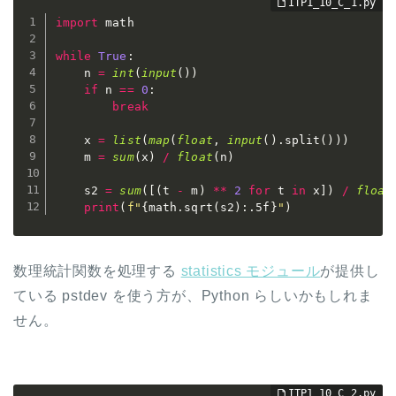
import
 math

while
True
:
    n 
=
int
(
input
(
)
)
if
 n 
==
0
:
break
    x 
=
list
(
map
(
float
,
input
(
)
.
split
(
)
)
)
    m 
=
sum
(
x
)
/
float
(
n
)
    s2 
=
sum
(
[
(
t 
-
 m
)
**
2
for
 t 
in
 x
]
)
/
float
print
(
f"
{
math
.
sqrt
(
s2
)
:
.5f
}
"
)
数理統計関数を処理する
statistics モジュール
が提供し
ている pstdev を使う方が、Python らしいかもしれま
せん。