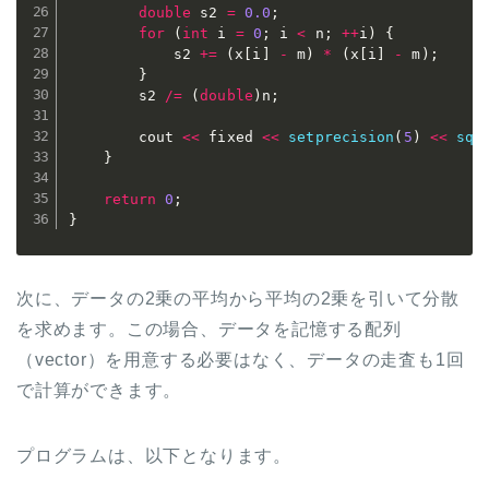
double
 s2 
=
0.0
;
for
(
int
 i 
=
0
;
 i 
<
 n
;
++
i
)
{
			s2 
+=
(
x
[
i
]
-
 m
)
*
(
x
[
i
]
-
 m
)
;
}
		s2 
/=
(
double
)
n
;
		cout 
<<
 fixed 
<<
setprecision
(
5
)
<<
sqr
}
return
0
;
}
次に、データの2乗の平均から平均の2乗を引いて分散
を求めます。この場合、データを記憶する配列
（vector）を用意する必要はなく、データの走査も1回
で計算ができます。
プログラムは、以下となります。