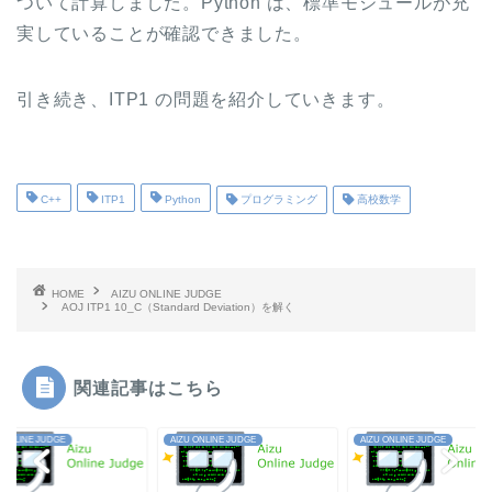
ついて計算しました。Python は、標準モジュールが充
実していることが確認できました。
引き続き、ITP1 の問題を紹介していきます。
C++
ITP1
Python
プログラミング
高校数学
HOME
AIZU ONLINE JUDGE
AOJ ITP1 10_C（Standard Deviation）を解く
関連記事はこちら
 ONLINE JUDGE
AIZU ONLINE JUDGE
AIZU ONLINE JUDGE