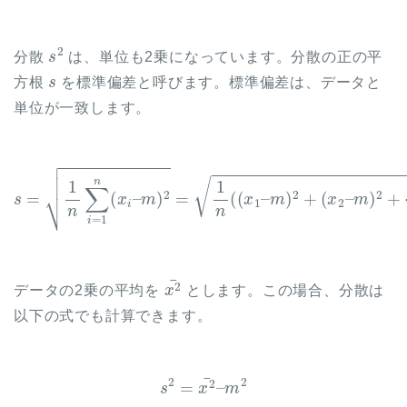
s
2
分散
は、単位も2乗になっています。分散の正の平
s
方根
を標準偏差と呼びます。標準偏差は、データと
単位が一致します。
s
=
1
n
∑
i
=
1
n
(
x
i
–
m
)
+
2
(
=
x
1
n
n
–
(
m
(
x
)
1
2
–
)
m
)
2
+
(
x
2
–
m
)
2
+
⋯
x
2
¯
データの2乗の平均を
とします。この場合、分散は
以下の式でも計算できます。
s
2
=
x
2
¯
–
m
2