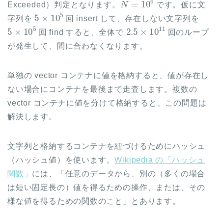
Exceeded）判定となります。
です。仮に文
5
×
10
5
字列を
回 insert して、存在しない文字列を
5
×
10
5
2.5
×
10
11
回 find すると、全体で
回のループ
が発生して、間に合わなくなります。
単独の vector コンテナに値を格納すると、値が存在し
ない場合にコンテナを最後まで走査します。複数の
vector コンテナに値を分けて格納すると、この問題は
解決します。
文字列と格納するコンテナを紐づけるためにハッシュ
（ハッシュ値）を使います。
Wikipedia の「ハッシュ
関数」
には、「任意のデータから、別の（多くの場合
は短い固定長の）値を得るための操作、または、その
様な値を得るための関数のこと」とあります。