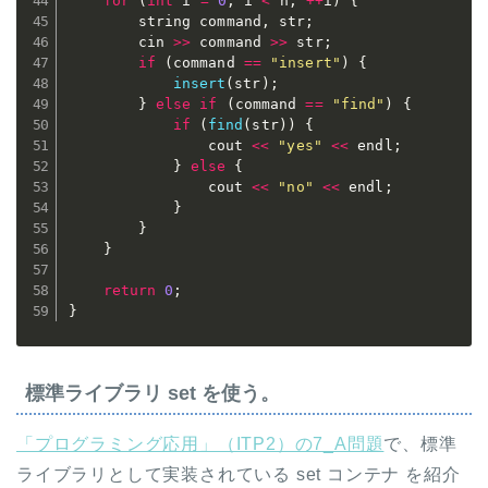
for
(
int
 i 
=
0
;
 i 
<
 n
;
++
i
)
{
		string command
,
 str
;
		cin 
>>
 command 
>>
 str
;
if
(
command 
==
"insert"
)
{
insert
(
str
)
;
}
else
if
(
command 
==
"find"
)
{
if
(
find
(
str
)
)
{
				cout 
<<
"yes"
<<
 endl
;
}
else
{
				cout 
<<
"no"
<<
 endl
;
}
}
}
return
0
;
}
標準ライブラリ set を使う。
「プログラミング応用」（ITP2）の7_A問題
で、標準
ライブラリとして実装されている set コンテナ を紹介