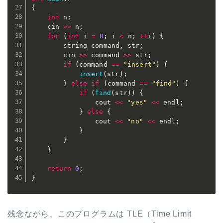
{
int
 n
;
	cin 
>>
 n
;
for
(
int
 i 
=
0
;
 i 
<
 n
;
++
i
)
{
		string command
,
 str
;
		cin 
>>
 command 
>>
 str
;
if
(
command 
==
"insert"
)
{
insert
(
str
)
;
}
else
if
(
command 
==
"find"
)
{
if
(
find
(
str
)
)
{
				cout 
<<
"yes"
<<
 endl
;
}
else
{
				cout 
<<
"no"
<<
 endl
;
}
}
}
return
0
;
}
残念ながら、このプログラムは TLE（Time Limit
N
=
10
6