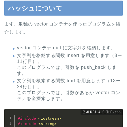
ハッシュについて
まず、単独の vector コンテナを使ったプログラムを紹
介します。
vector コンテナ dict に文字列を格納します。
文字列を格納する関数 insert を用意します（8ー
11行目）。
このプログラムでは、引数を push_back しま
す。
文字列を検索する関数 find を用意します（13ー
24行目）。
このプログラムでは、引数があるか vector コン
テナを全探索します。
#
include
<iostream>
#
include
<string>