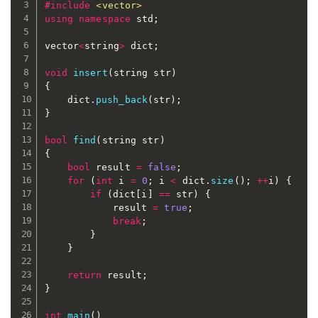
#
include
<vector>
using
namespace
 std
;
vector
<
string
>
 dict
;
void
insert
(
string str
)
{
	dict
.
push_back
(
str
)
;
}
bool
find
(
string str
)
{
bool
 result 
=
false
;
for
(
int
 i 
=
0
;
 i 
<
 dict
.
size
(
)
;
++
i
)
{
if
(
dict
[
i
]
==
 str
)
{
			result 
=
true
;
break
;
}
}
return
 result
;
}
int
main
(
)