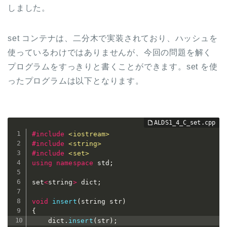
しました。
set コンテナは、二分木で実装されており、ハッシュを
使っているわけではありませんが、今回の問題を解く
プログラムをすっきりと書くことができます。set を使
ったプログラムは以下となります。
#
include
<iostream>
#
include
<string>
#
include
<set>
using
namespace
 std
;
set
<
string
>
 dict
;
void
insert
(
string str
)
{
	dict
.
insert
(
str
)
;