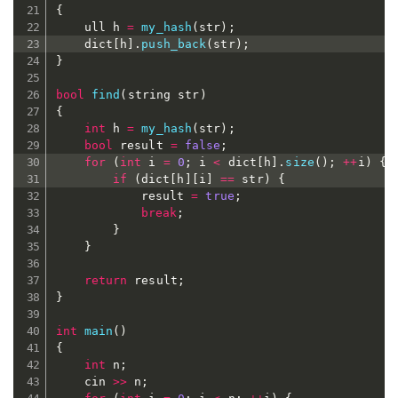
{
	ull h 
=
my_hash
(
str
)
;
	dict
[
h
]
.
push_back
(
str
)
;
}
bool
find
(
string str
)
{
int
 h 
=
my_hash
(
str
)
;
bool
 result 
=
false
;
for
(
int
 i 
=
0
;
 i 
<
 dict
[
h
]
.
size
(
)
;
++
i
)
{
if
(
dict
[
h
]
[
i
]
==
 str
)
{
			result 
=
true
;
break
;
}
}
return
 result
;
}
int
main
(
)
{
int
 n
;
	cin 
>>
 n
;