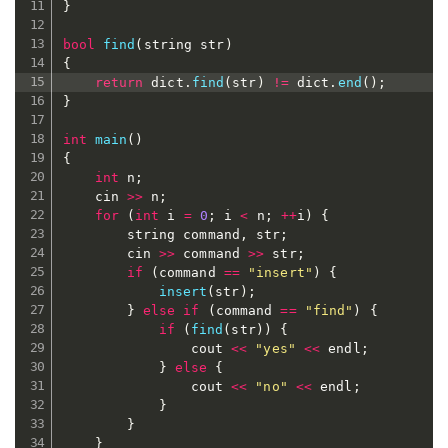
}
bool
find
(
string str
)
{
return
 dict
.
find
(
str
)
!=
 dict
.
end
(
)
;
}
int
main
(
)
{
int
 n
;
	cin 
>>
 n
;
for
(
int
 i 
=
0
;
 i 
<
 n
;
++
i
)
{
		string command
,
 str
;
		cin 
>>
 command 
>>
 str
;
if
(
command 
==
"insert"
)
{
insert
(
str
)
;
}
else
if
(
command 
==
"find"
)
{
if
(
find
(
str
)
)
{
				cout 
<<
"yes"
<<
 endl
;
}
else
{
				cout 
<<
"no"
<<
 endl
;
}
}
}