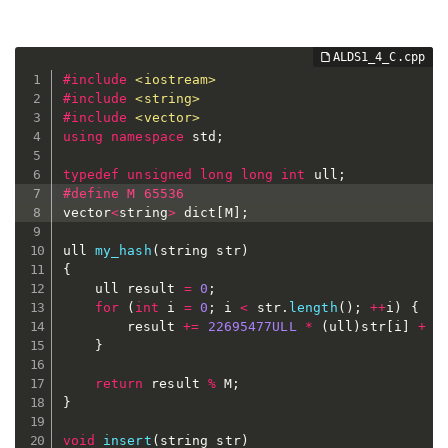
#
include
<iostream>
#
include
<string>
#
include
<vector>
using
namespace
 std
;
typedef
unsigned
long
long
int
 ull
;
#
define
 M 65536
vector
<
string
>
 dict
[
M
]
;
ull 
my_hash
(
string str
)
{
	ull result 
=
0
;
for
(
int
 i 
=
0
;
 i 
<
 str
.
length
(
)
;
++
i
)
{
		result 
+=
22695477ULL
*
(
ull
)
str
[
i
]
+
1
}
return
 result 
%
 M
;
}
void
insert
(
string str
)