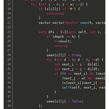
for
(
int
 j 
=
0
;
 j 
<
 w
;
++
j
)
{
if
(
s
[
i
]
[
j
]
==
'#'
)
{
continue
;
}
			vector
<
vector
<
bool
>>
seen
(
h
,
 vector
auto
 dfs 
=
[
&
]
(
auto
 self
,
int
 i
,
in
if
(
depth 
==
 k
)
{
++
result
;
return
;
}
				seen
[
i
]
[
j
]
=
true
;
for
(
int
 d 
=
0
;
 d 
<
4
;
++
d
)
{
int
 next_i 
=
 i 
+
 di
[
d
]
;
int
 next_j 
=
 j 
+
 dj
[
d
]
;
if
(
(
0
<=
 next_i
)
&&
(
next_
(
next_j 
<
 w
)
&&
!
seen
[
n
(
s
[
next_i
]
[
next_j
]
==
'
self
(
self
,
 next_i
,
 next
}
}
				seen
[
i
]
[
j
]
=
false
;
}
;