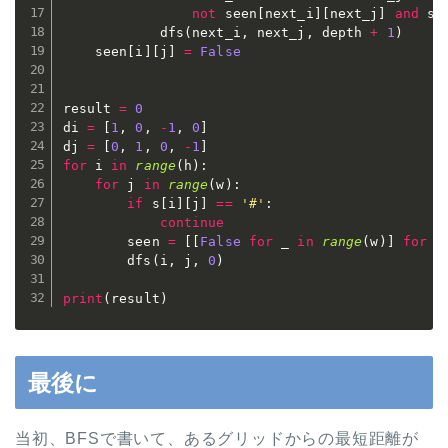
not
 seen
[
next_i
]
[
next_j
]
and
 s
[
            dfs
(
next_i
,
 next_j
,
 depth 
+
1
)
    seen
[
i
]
[
j
]
=
False
result 
=
0
di 
=
[
1
,
0
,
-
1
,
0
]
dj 
=
[
0
,
1
,
0
,
-
1
]
for
 i 
in
range
(
h
)
:
for
 j 
in
range
(
w
)
:
if
 s
[
i
]
[
j
]
==
'#'
:
continue
        seen 
=
[
[
False
for
 _ 
in
range
(
w
)
]
for
 _
        dfs
(
i
,
 j
,
0
)
print
(
result
)
最後に
当初、BFSで書いて、あるグリッドからの最短距離が