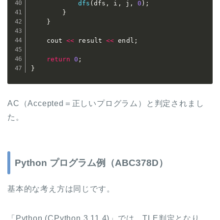
dfs
(
dfs
,
 i
,
 j
,
0
)
;
}
}
	cout 
<<
 result 
<<
 endl
;
return
0
;
}
AC（Accepted＝正しいプログラム）と判定されまし
た。
Python プログラム例（ABC378D）
基本的な考え方は同じです。
「Python (CPython 3.11.4)」では、TLE判定となり、