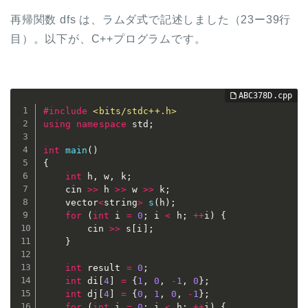
再帰関数 dfs は、ラムダ式で記述しました（23ー39行
目）。以下が、C++プログラムです。
#
include
<bits/stdc++.h>
using
namespace
 std
;
int
main
(
)
{
int
 h
,
 w
,
 k
;
	cin 
>>
 h 
>>
 w 
>>
 k
;
	vector
<
string
>
s
(
h
)
;
for
(
int
 i 
=
0
;
 i 
<
 h
;
++
i
)
{
		cin 
>>
 s
[
i
]
;
}
int
 result 
=
0
;
int
 di
[
4
]
=
{
1
,
0
,
-
1
,
0
}
;
int
 dj
[
4
]
=
{
0
,
1
,
0
,
-
1
}
;
for
(
int
 i 
=
0
;
 i 
<
 h
;
++
i
)
{