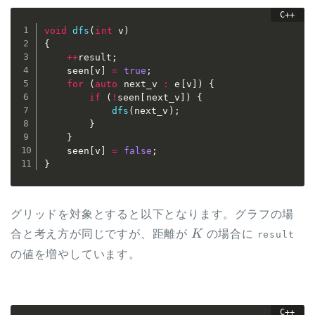
void
dfs
(
int
 v
)
{
++
result
;
	seen
[
v
]
=
true
;
for
(
auto
 next_v 
:
 e
[
v
]
)
{
if
(
!
seen
[
next_v
]
)
{
dfs
(
next_v
)
;
}
}
	seen
[
v
]
=
false
;
}
グリッドを対象とすると以下となります。グラフの場
K
合と考え方が同じですが、距離が
の場合に
result
の値を増やしています。