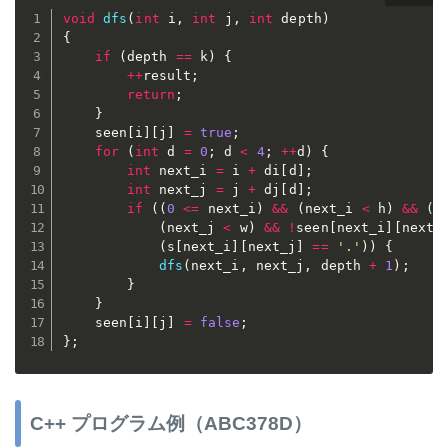
void
dfs
(
int
 i
,
int
 j
,
int
 depth
)
{
if
(
depth 
==
 k
)
{
++
result
;
return
;
}
	seen
[
i
]
[
j
]
=
true
;
for
(
int
 d 
=
0
;
 d 
<
4
;
++
d
)
{
int
 next_i 
=
 i 
+
 di
[
d
]
;
int
 next_j 
=
 j 
+
 dj
[
d
]
;
if
(
(
0
<=
 next_i
)
&&
(
next_i 
<
 h
)
&&
(
0
(
next_j 
<
 w
)
&&
!
seen
[
next_i
]
[
next_
(
s
[
next_i
]
[
next_j
]
==
'.'
)
)
{
dfs
(
next_i
,
 next_j
,
 depth 
+
1
)
;
}
}
	seen
[
i
]
[
j
]
=
false
;
}
;
C++ プログラム例（ABC378D）