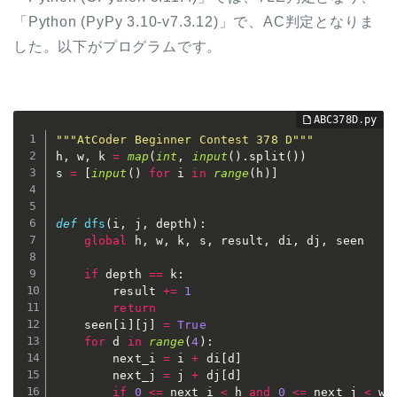
「Python (PyPy 3.10-v7.3.12)」で、AC判定となりま
した。以下がプログラムです。
"""AtCoder Beginner Contest 378 D"""
h
,
 w
,
 k 
=
map
(
int
,
input
(
)
.
split
(
)
)
s 
=
[
input
(
)
for
 i 
in
range
(
h
)
]
def
dfs
(
i
,
 j
,
 depth
)
:
global
 h
,
 w
,
 k
,
 s
,
 result
,
 di
,
 dj
,
 seen

if
 depth 
==
 k
:
        result 
+=
1
return
    seen
[
i
]
[
j
]
=
True
for
 d 
in
range
(
4
)
:
        next_i 
=
 i 
+
 di
[
d
]
        next_j 
=
 j 
+
 dj
[
d
]
if
0
<=
 next_i 
<
 h 
and
0
<=
 next_j 
<
 w 