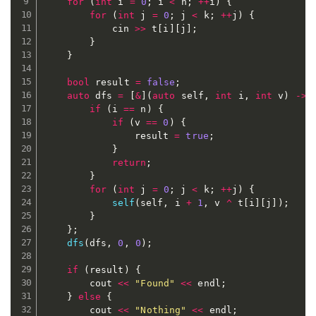
for
(
int
 i 
=
0
;
 i 
<
 n
;
++
i
)
{
for
(
int
 j 
=
0
;
 j 
<
 k
;
++
j
)
{
			cin 
>>
 t
[
i
]
[
j
]
;
}
}
bool
 result 
=
false
;
auto
 dfs 
=
[
&
]
(
auto
 self
,
int
 i
,
int
 v
)
->
if
(
i 
==
 n
)
{
if
(
v 
==
0
)
{
				result 
=
true
;
}
return
;
}
for
(
int
 j 
=
0
;
 j 
<
 k
;
++
j
)
{
self
(
self
,
 i 
+
1
,
 v 
^
 t
[
i
]
[
j
]
)
;
}
}
;
dfs
(
dfs
,
0
,
0
)
;
if
(
result
)
{
		cout 
<<
"Found"
<<
 endl
;
}
else
{
		cout 
<<
"Nothing"
<<
 endl
;