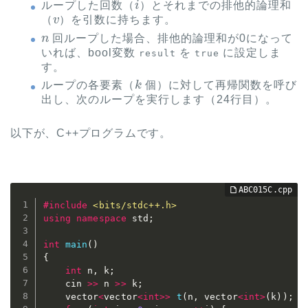
ループした回数（
）とそれまでの排他的論理和
v
（
）を引数に持ちます。
n
回ループした場合、排他的論理和が0になって
いれば、bool変数
を
に設定しま
result
true
す。
k
ループの各要素（
個）に対して再帰関数を呼び
出し、次のループを実行します（24行目）。
以下が、C++プログラムです。
#
include
<bits/stdc++.h>
using
namespace
 std
;
int
main
(
)
{
int
 n
,
 k
;
	cin 
>>
 n 
>>
 k
;
	vector
<
vector
<
int
>>
t
(
n
,
 vector
<
int
>
(
k
)
)
;