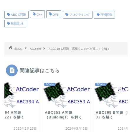
ABC C問題
C++
DFS
プログラミング
再帰関数
難易度:緑
HOME
AtCoder
ABC015 C問題（高橋くんのバグ探し）を解く
関連記事はこちら
der
AtCoder
AtCoder
C394 A問題
ABC353 A問題
ABC369 B問題（Pi
2222）を解く
（Buildings）を解く
3）を解く
2025年2月23日
2024年5月12日
2024年9