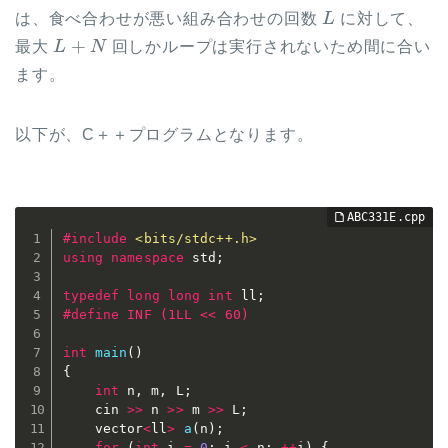
L
は、食べ合わせが悪い組み合わせの回数
に対して、
L
+
N
最大
回しかループは実行されないため間に合い
ます。
以下が、C＋＋プログラムとなります。
#
include
<bits/stdc++.h>
using
namespace
 std
;
typedef
long
long
int
 ll
;
#
define
 INF (1LL << 60)
int
main
(
)
{
int
 n
,
 m
,
 L
;
	cin 
>>
 n 
>>
 m 
>>
 L
;
	vector
<
ll
>
a
(
n
)
;
for
(
int
 i 
=
0
;
 i 
<
 n
;
++
i
)
{