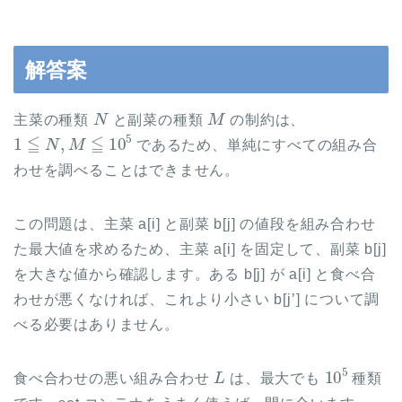
解答案
N
M
主菜の種類
と副菜の種類
の制約は、
1
≦
N
,
M
≦
10
5
であるため、単純にすべての組み合
わせを調べることはできません。
この問題は、主菜 a[i] と副菜 b[j] の値段を組み合わせ
た最大値を求めるため、主菜 a[i] を固定して、副菜 b[j]
を大きな値から確認します。ある b[j] が a[i] と食べ合
わせが悪くなければ、これより小さい b[j’] について調
べる必要はありません。
L
10
5
食べ合わせの悪い組み合わせ
は、最大でも
種類