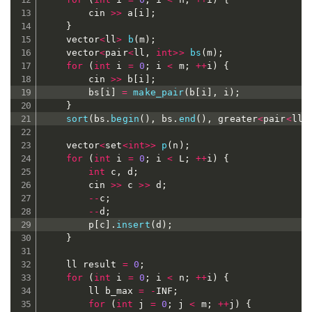
		cin 
>>
 a
[
i
]
;
}
	vector
<
ll
>
b
(
m
)
;
	vector
<
pair
<
ll
,
int
>>
bs
(
m
)
;
for
(
int
 i 
=
0
;
 i 
<
 m
;
++
i
)
{
		cin 
>>
 b
[
i
]
;
		bs
[
i
]
=
make_pair
(
b
[
i
]
,
 i
)
;
}
sort
(
bs
.
begin
(
)
,
 bs
.
end
(
)
,
 greater
<
pair
<
ll
,
	vector
<
set
<
int
>>
p
(
n
)
;
for
(
int
 i 
=
0
;
 i 
<
 L
;
++
i
)
{
int
 c
,
 d
;
		cin 
>>
 c 
>>
 d
;
--
c
;
--
d
;
		p
[
c
]
.
insert
(
d
)
;
}
	ll result 
=
0
;
for
(
int
 i 
=
0
;
 i 
<
 n
;
++
i
)
{
		ll b_max 
=
-
INF
;
for
(
int
 j 
=
0
;
 j 
<
 m
;
++
j
)
{