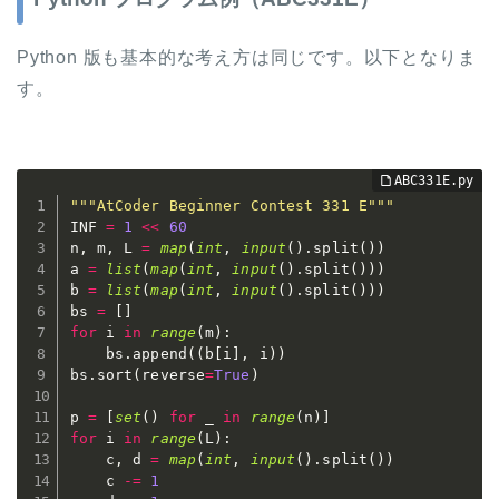
Python 版も基本的な考え方は同じです。以下となりま
す。
"""AtCoder Beginner Contest 331 E"""
INF 
=
1
<<
60
n
,
 m
,
 L 
=
map
(
int
,
input
(
)
.
split
(
)
)
a 
=
list
(
map
(
int
,
input
(
)
.
split
(
)
)
)
b 
=
list
(
map
(
int
,
input
(
)
.
split
(
)
)
)
bs 
=
[
]
for
 i 
in
range
(
m
)
:
    bs
.
append
(
(
b
[
i
]
,
 i
)
)
bs
.
sort
(
reverse
=
True
)
p 
=
[
set
(
)
for
 _ 
in
range
(
n
)
]
for
 i 
in
range
(
L
)
:
    c
,
 d 
=
map
(
int
,
input
(
)
.
split
(
)
)
    c 
-=
1