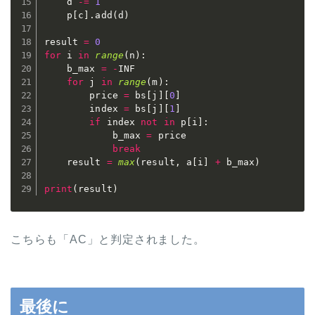
    d 
-=
1
    p
[
c
]
.
add
(
d
)
result 
=
0
for
 i 
in
range
(
n
)
:
    b_max 
=
-
INF

for
 j 
in
range
(
m
)
:
        price 
=
 bs
[
j
]
[
0
]
        index 
=
 bs
[
j
]
[
1
]
if
 index 
not
in
 p
[
i
]
:
            b_max 
=
 price

break
    result 
=
max
(
result
,
 a
[
i
]
+
 b_max
)
print
(
result
)
こちらも「AC」と判定されました。
最後に