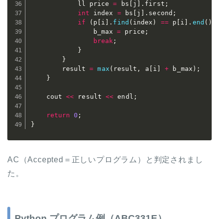
			ll price 
=
 bs
[
j
]
.
first
;
int
 index 
=
 bs
[
j
]
.
second
;
if
(
p
[
i
]
.
find
(
index
)
==
 p
[
i
]
.
end
(
)
)
				b_max 
=
 price
;
break
;
}
}
		result 
=
max
(
result
,
 a
[
i
]
+
 b_max
)
;
}
	cout 
<<
 result 
<<
 endl
;
return
0
;
}
AC（Accepted＝正しいプログラム）と判定されまし
た。
Python プログラム例（ABC331E）