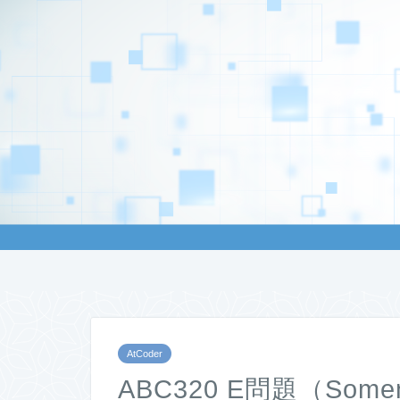
AtCoder
ABC320 E問題（Some