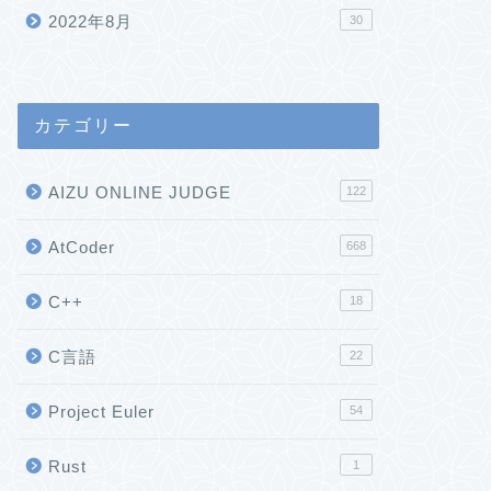
2022年8月
30
カテゴリー
AIZU ONLINE JUDGE
122
AtCoder
668
C++
18
C言語
22
Project Euler
54
Rust
1