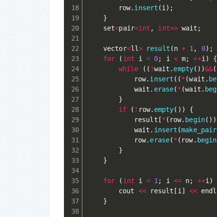
		row
.
insert
(
i
)
;
}
	set
<
pair
<
int
,
int
>>
 wait
;
	vector
<
ll
>
result
(
n 
+
1
,
0
)
;
for
(
int
 i 
=
0
;
 i 
<
 m
;
++
i
)
while
(
(
!
wait
.
empty
(
)
)
&&
(
			row
.
insert
(
(
*
(
wait
.
be
			wait
.
erase
(
*
(
wait
.
beg
}
if
(
!
row
.
empty
(
)
)
{
			result
[
*
(
row
.
begin
(
)
)
			wait
.
insert
(
make_pair
			row
.
erase
(
*
(
row
.
begin
}
}
for
(
int
 i 
=
1
;
 i 
<=
 n
;
++
i
)
		cout 
<<
 result
[
i
]
<<
 endl
}