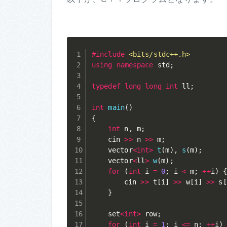
#
include
<bits/stdc++.h>
using
namespace
 std
;
typedef
long
long
int
 ll
;
int
main
(
)
{
int
 n
,
 m
;
	cin 
>>
 n 
>>
 m
;
	vector
<
int
>
t
(
m
)
,
s
(
m
)
;
	vector
<
ll
>
w
(
m
)
;
for
(
int
 i 
=
0
;
 i 
<
 m
;
++
i
)
		cin 
>>
 t
[
i
]
>>
 w
[
i
]
>>
 s
[
}
	set
<
int
>
 row
;
for
(
int
 i 
=
1
;
 i 
<=
 n
;
++
i
)