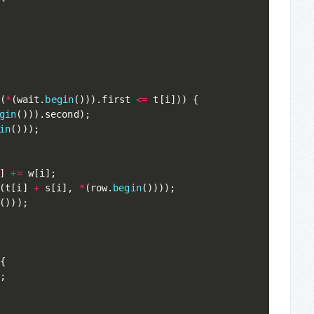
{
(
*
(
wait
.
begin
(
)
)
)
.
first 
<=
 t
[
i
]
)
)
{
gin
(
)
)
)
.
second
)
;
in
(
)
)
)
;
]
+=
 w
[
i
]
;
(
t
[
i
]
+
 s
[
i
]
,
*
(
row
.
begin
(
)
)
)
)
;
(
)
)
)
;
{
;