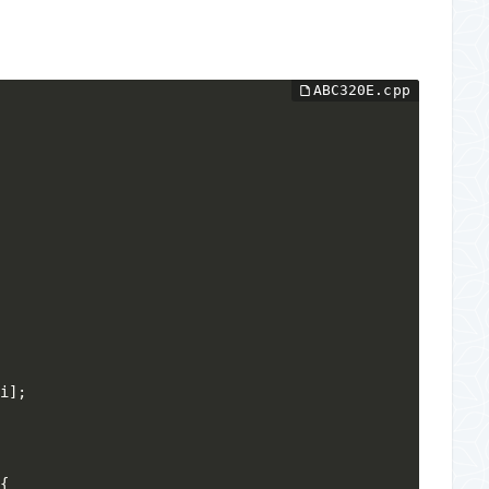
{
i
]
;
{