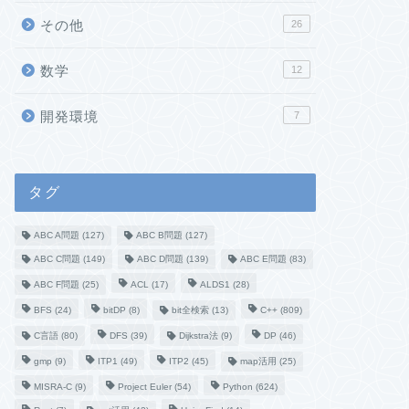
その他
26
数学
12
開発環境
7
タグ
ABC A問題
(127)
ABC B問題
(127)
ABC C問題
(149)
ABC D問題
(139)
ABC E問題
(83)
ABC F問題
(25)
ACL
(17)
ALDS1
(28)
BFS
(24)
bitDP
(8)
bit全検索
(13)
C++
(809)
C言語
(80)
DFS
(39)
Dijkstra法
(9)
DP
(46)
gmp
(9)
ITP1
(49)
ITP2
(45)
map活用
(25)
MISRA-C
(9)
Project Euler
(54)
Python
(624)