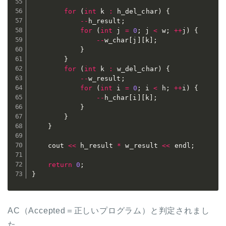
for
(
int
 k 
:
 h_del_char
)
{
--
h_result
;
for
(
int
 j 
=
0
;
 j 
<
 w
;
++
j
)
{
--
w_char
[
j
]
[
k
]
;
}
}
for
(
int
 k 
:
 w_del_char
)
{
--
w_result
;
for
(
int
 i 
=
0
;
 i 
<
 h
;
++
i
)
{
--
h_char
[
i
]
[
k
]
;
}
}
}
	cout 
<<
 h_result 
*
 w_result 
<<
 endl
;
return
0
;
}
AC（Accepted＝正しいプログラム）と判定されまし
た。