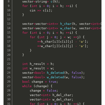
	vector
<
string
>
c
(
h
)
;
for
(
int
 i 
=
0
;
 i 
<
 h
;
++
i
)
{
		cin 
>>
 c
[
i
]
;
}
	vector
<
vector
<
int
>>
h_char
(
h
,
 vector
<
int
>
(
2
	vector
<
vector
<
int
>>
w_char
(
w
,
 vector
<
int
>
(
2
for
(
int
 i 
=
0
;
 i 
<
 h
;
++
i
)
{
for
(
int
 j 
=
0
;
 j 
<
 w
;
++
j
)
{
++
h_char
[
i
]
[
c
[
i
]
[
j
]
-
'a'
]
;
++
w_char
[
j
]
[
c
[
i
]
[
j
]
-
'a'
]
;
}
}
int
 h_result 
=
 h
;
int
 w_result 
=
 w
;
	vector
<
bool
>
h_deleted
(
h
,
false
)
;
	vector
<
bool
>
w_deleted
(
w
,
false
)
;
bool
 change 
=
true
;
while
(
change
)
{
		change 
=
false
;
		vector
<
int
>
 h_del_char
;
		vector
<
int
>
 w_del_char
;
for
(
int
 i 
=
0
;
 i 
<
 h
;
++
i
)
{