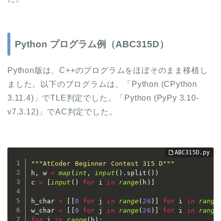
Python プログラム例（ABC315D）
Python版は、C++のプログラムをほぼそのまま移植し
ました。以下のプログラムは、「Python (CPython
3.11.4)」でTLE判定でした。「Python (PyPy 3.10-
v7.3.12)」でAC判定でした。
"""AtCoder Beginner Contest 315 D"""
h
,
 w 
=
map
(
int
,
input
(
)
.
split
(
)
)
c 
=
[
input
(
)
for
 i 
in
range
(
h
)
]
h_char 
=
[
[
0
for
 j 
in
range
(
26
)
]
for
 i 
in
range
w_char 
=
[
[
0
for
 j 
in
range
(
26
)
]
for
 i 
in
range
for
 i 
in
range
(
h
)
: