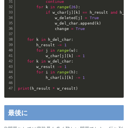
continue
for
 k 
in
range
(
26
)
:
if
 w_char
[
j
]
[
k
]
==
 h_result 
and
 h_r
                w_deleted
[
j
]
=
True
                w_del_char
.
append
(
k
)
                change 
=
True
for
 k 
in
 h_del_char
:
        h_result 
-=
1
for
 j 
in
range
(
w
)
:
            w_char
[
j
]
[
k
]
-=
1
for
 k 
in
 w_del_char
:
        w_result 
-=
1
for
 i 
in
range
(
h
)
:
            h_char
[
i
]
[
k
]
-=
1
print
(
h_result 
*
 w_result
)
最後に