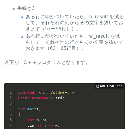
手続き3
ある行に印がついていたら、h_result を減ら
して、それぞれの列からその文字を抜いてお
きます（57ー59行目）。
ある行に印がついていたら、w_result を減
らして、それぞれの行からその文字を抜いて
おきます（63ー65行目）。
以下が、C＋＋プログラムとなります。
#
include
<bits/stdc++.h>
using
namespace
 std
;
int
main
(
)
{
int
 h
,
 w
;
	cin 
>>
 h 
>>
 w
;