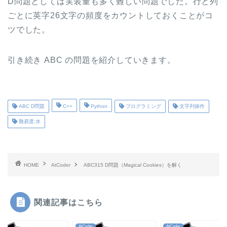
D問題としては実装量も多く難しい問題でした。行と列
ごとに英字26文字の頻度をカウントしておくことがコ
ツでした。
引き続き ABC の問題を紹介していきます。
ABC D問題
C++
Python
プログラミング
文字列操作
難易度:水
HOME
AtCoder
ABC315 D問題（Magical Cookies）を解く
関連記事はこちら
der
AtCoder
AtCoder