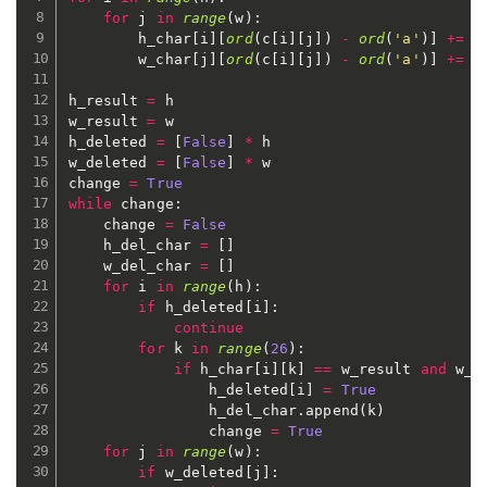
for
 j 
in
range
(
w
)
:
        h_char
[
i
]
[
ord
(
c
[
i
]
[
j
]
)
-
ord
(
'a'
)
]
+=
1
        w_char
[
j
]
[
ord
(
c
[
i
]
[
j
]
)
-
ord
(
'a'
)
]
+=
1
h_result 
=
 h

w_result 
=
 w

h_deleted 
=
[
False
]
*
 h

w_deleted 
=
[
False
]
*
 w

change 
=
True
while
 change
:
    change 
=
False
    h_del_char 
=
[
]
    w_del_char 
=
[
]
for
 i 
in
range
(
h
)
:
if
 h_deleted
[
i
]
:
continue
for
 k 
in
range
(
26
)
:
if
 h_char
[
i
]
[
k
]
==
 w_result 
and
 w_r
                h_deleted
[
i
]
=
True
                h_del_char
.
append
(
k
)
                change 
=
True
for
 j 
in
range
(
w
)
:
if
 w_deleted
[
j
]
: