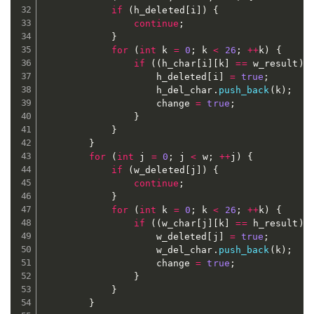
if
(
h_deleted
[
i
]
)
{
continue
;
}
for
(
int
 k 
=
0
;
 k 
<
26
;
++
k
)
{
if
(
(
h_char
[
i
]
[
k
]
==
 w_result
)
&
					h_deleted
[
i
]
=
true
;
					h_del_char
.
push_back
(
k
)
;
					change 
=
true
;
}
}
}
for
(
int
 j 
=
0
;
 j 
<
 w
;
++
j
)
{
if
(
w_deleted
[
j
]
)
{
continue
;
}
for
(
int
 k 
=
0
;
 k 
<
26
;
++
k
)
{
if
(
(
w_char
[
j
]
[
k
]
==
 h_result
)
&
					w_deleted
[
j
]
=
true
;
					w_del_char
.
push_back
(
k
)
;
					change 
=
true
;
}
}
}