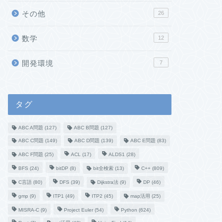
その他
26
数学
12
開発環境
7
タグ
ABC A問題
(127)
ABC B問題
(127)
ABC C問題
(149)
ABC D問題
(139)
ABC E問題
(83)
ABC F問題
(25)
ACL
(17)
ALDS1
(28)
BFS
(24)
bitDP
(8)
bit全検索
(13)
C++
(809)
C言語
(80)
DFS
(39)
Dijkstra法
(9)
DP
(46)
gmp
(9)
ITP1
(49)
ITP2
(45)
map活用
(25)
MISRA-C
(9)
Project Euler
(54)
Python
(624)