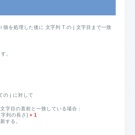
を i 個を処理した後に 文字列 T の j 文字目まで一致
ます。
の j に対して
の j 文字目の直前と一致している場合：
出した文字列の長さ]
+ 1
新する。