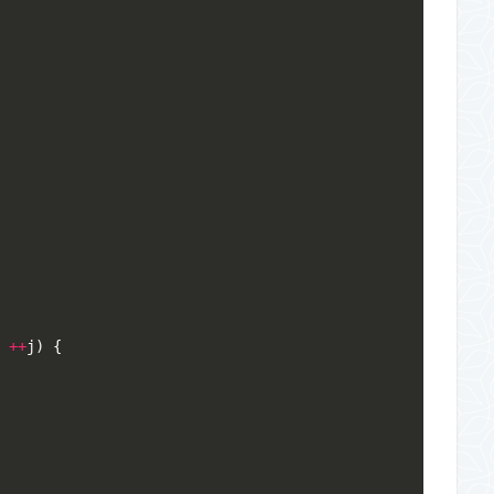
{
++
j
)
{