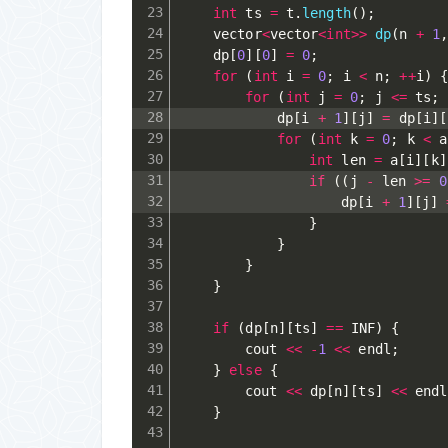
int
 ts 
=
 t
.
length
(
)
;
	vector
<
vector
<
int
>>
dp
(
n 
+
1
	dp
[
0
]
[
0
]
=
0
;
for
(
int
 i 
=
0
;
 i 
<
 n
;
++
i
)
for
(
int
 j 
=
0
;
 j 
<=
 ts
;
			dp
[
i 
+
1
]
[
j
]
=
 dp
[
i
]
[
for
(
int
 k 
=
0
;
 k 
<
 a
int
 len 
=
 a
[
i
]
[
k
]
if
(
(
j 
-
 len 
>=
0
					dp
[
i 
+
1
]
[
j
]
}
}
}
}
if
(
dp
[
n
]
[
ts
]
==
 INF
)
{
		cout 
<<
-
1
<<
 endl
;
}
else
{
		cout 
<<
 dp
[
n
]
[
ts
]
<<
 endl
}