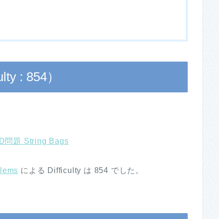
lty : 854）
D問題 String Bags
blems
による Difficulty は 854 でした。