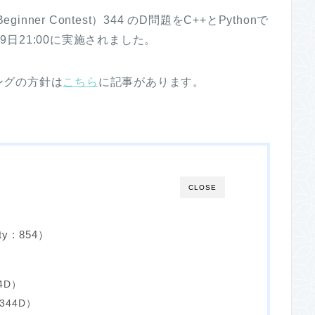
inner Contest）344 のD問題をC++とPythonで
月9日21:00に実施されました。
ングの方針は
こちら
に記事があります。
CLOSE
ty : 854）
4D）
344D）