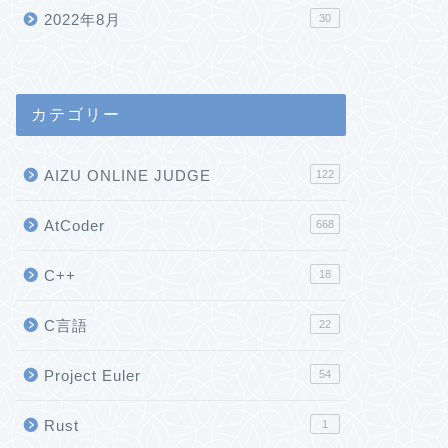
2022年8月
30
カテゴリー
AIZU ONLINE JUDGE
122
AtCoder
668
C++
18
C言語
22
Project Euler
54
Rust
1