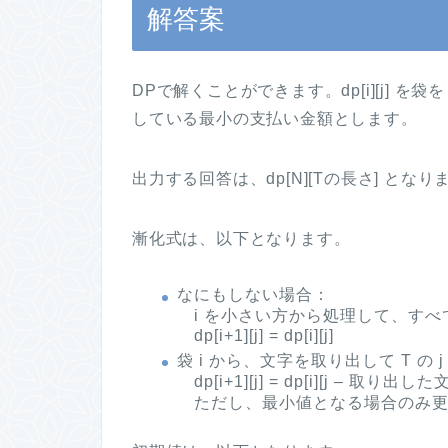
解答案
DPで解くことができます。dp[i][j] を袋
している最小の支払い金額とします。
出力する回答は、dp[N][Tの長さ] となり
漸化式は、以下となります。
なにもしない場合：
i を小さい方から処理して、すべて
dp[i+1][j] = dp[i][j]
袋 i から、文字を取り出して T 
dp[i+1][j] = dp[i][j – 取り
ただし、最小値となる場合のみ更