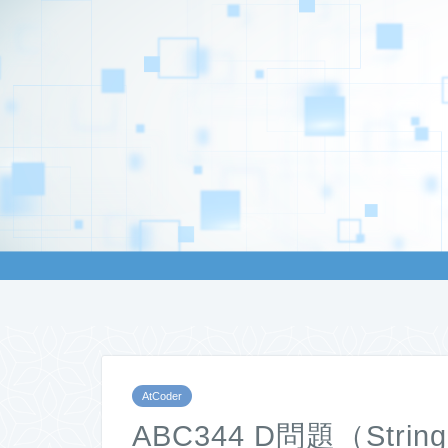
AtCoder
ABC344 D問題（Stri