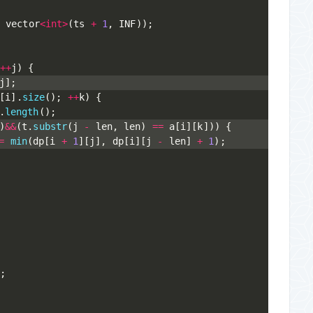
,
 vector
<
int
>
(
ts 
+
1
,
 INF
)
)
;
{
++
j
)
{
j
]
;
[
i
]
.
size
(
)
;
++
k
)
{
.
length
(
)
;
)
&&
(
t
.
substr
(
j 
-
 len
,
 len
)
==
 a
[
i
]
[
k
]
)
)
{
=
min
(
dp
[
i 
+
1
]
[
j
]
,
 dp
[
i
]
[
j 
-
 len
]
+
1
)
;
;