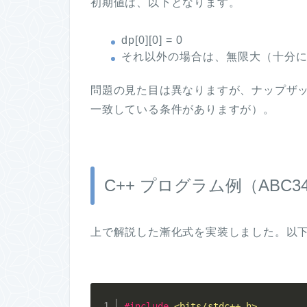
初期値は、以下となります。
dp[0][0] = 0
それ以外の場合は、無限大（十分
問題の見た目は異なりますが、ナップザ
一致している条件がありますが）。
C++ プログラム例（ABC3
上で解説した漸化式を実装しました。以
#
include
<bits/stdc++.h>