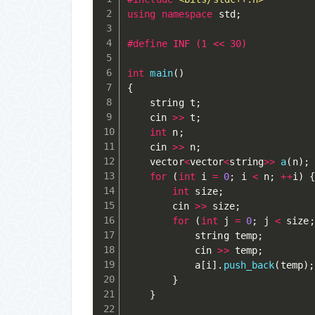
using
namespace
 std
;
#
define
 INF (1 << 30)
int
main
(
)
{
	string t
;
	cin 
>>
 t
;
int
 n
;
	cin 
>>
 n
;
	vector
<
vector
<
string
>>
a
(
n
)
;
for
(
int
 i 
=
0
;
 i 
<
 n
;
++
i
)
int
 size
;
		cin 
>>
 size
;
for
(
int
 j 
=
0
;
 j 
<
 size
;
			string temp
;
			cin 
>>
 temp
;
			a
[
i
]
.
push_back
(
temp
)
;
}
}