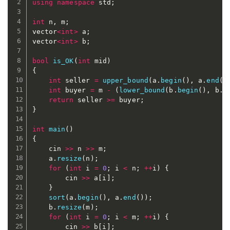
using
namespace
 std
;
int
 n
,
 m
;
vector
<
int
>
 a
;
vector
<
int
>
 b
;
bool
is_OK
(
int
 mid
)
{
int
 seller 
=
upper_bound
(
a
.
begin
(
)
,
 a
.
end
(
)
int
 buyer 
=
 m 
-
(
lower_bound
(
b
.
begin
(
)
,
 b
.
e
return
 seller 
>=
 buyer
;
}
int
main
(
)
{
	cin 
>>
 n 
>>
 m
;
	a
.
resize
(
n
)
;
for
(
int
 i 
=
0
;
 i 
<
 n
;
++
i
)
{
		cin 
>>
 a
[
i
]
;
}
sort
(
a
.
begin
(
)
,
 a
.
end
(
)
)
;
	b
.
resize
(
m
)
;
for
(
int
 i 
=
0
;
 i 
<
 m
;
++
i
)
{
		cin 
>>
 b
[
i
]
;