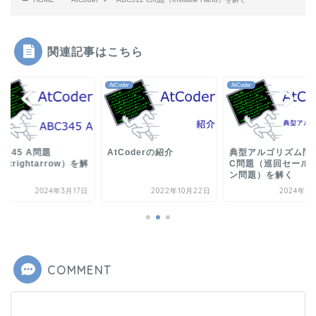
関連記事はこちら
der
AtCoder
AtCoder
C345 A問題
AtCoderの紹介
典型アルゴリズム問
eftrightarrow）を解
C問題（巡回セール
ン問題）を解く
2024年3月17日
2022年10月22日
2024年1
COMMENT