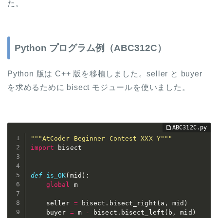
た。
Python プログラム例（ABC312C）
Python 版は C++ 版を移植しました。seller と buyer
を求めるために bisect モジュールを使いました。
"""AtCoder Beginner Contest XXX Y"""
import
 bisect

def
is_OK
(
mid
)
:
global
 m

    seller 
=
 bisect
.
bisect_right
(
a
,
 mid
)
    buyer 
=
 m 
-
 bisect
.
bisect_left
(
b
,
 mid
)