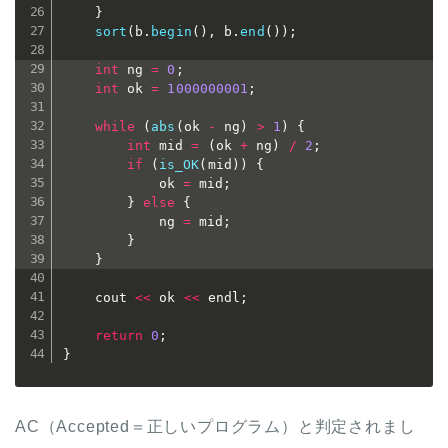
}
sort
(
b
.
begin
(
)
,
 b
.
end
(
)
)
;
int
 ng 
=
0
;
int
 ok 
=
1000000001
;
while
(
abs
(
ok 
-
 ng
)
>
1
)
{
int
 mid 
=
(
ok 
+
 ng
)
/
2
;
if
(
is_OK
(
mid
)
)
{
			ok 
=
 mid
;
}
else
{
			ng 
=
 mid
;
}
}
	cout 
<<
 ok 
<<
 endl
;
return
0
;
}
AC（Accepted＝正しいプログラム）と判定されまし