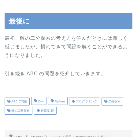
最後に
最初、解の二分探索の考え方を学んだときには難しく
感じましたが、慣れてきて問題を解くことができるよ
うになりました。
引き続き ABC の問題を紹介していきます。
ABC C問題
C++
Python
プログラミング
二分探索
解の二分探索
難易度:茶
HOME
AtCoder
ABC312 C問題（Invisible Hand）を解く