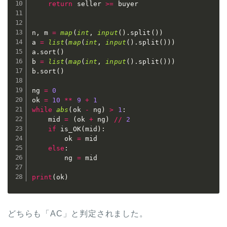
return
 seller 
>=
 buyer

n
,
 m 
=
map
(
int
,
input
(
)
.
split
(
)
)
a 
=
list
(
map
(
int
,
input
(
)
.
split
(
)
)
)
a
.
sort
(
)
b 
=
list
(
map
(
int
,
input
(
)
.
split
(
)
)
)
b
.
sort
(
)
ng 
=
0
ok 
=
10
**
9
+
1
while
abs
(
ok 
-
 ng
)
>
1
:
    mid 
=
(
ok 
+
 ng
)
//
2
if
 is_OK
(
mid
)
:
        ok 
=
 mid

else
:
        ng 
=
 mid

print
(
ok
)
どちらも「AC」と判定されました。