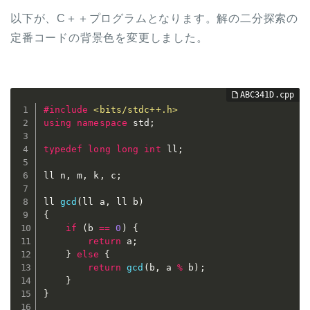
以下が、C＋＋プログラムとなります。解の二分探索の
定番コードの背景色を変更しました。
#
include
<bits/stdc++.h>
using
namespace
 std
;
typedef
long
long
int
 ll
;
ll n
,
 m
,
 k
,
 c
;
ll 
gcd
(
ll a
,
 ll b
)
{
if
(
b 
==
0
)
{
return
 a
;
}
else
{
return
gcd
(
b
,
 a 
%
 b
)
;
}
}