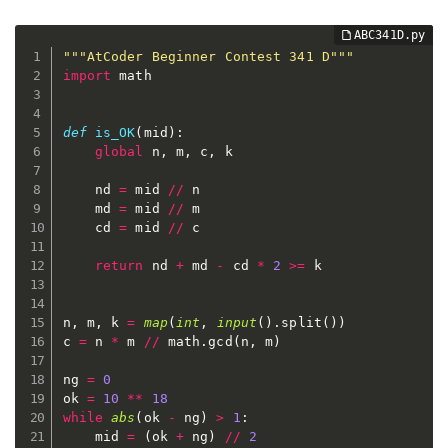
"""AtCoder Beginner Contest 341 D"""
import
 math

def
is_OK
(
mid
)
:
global
 n
,
 m
,
 c
,
 k

    nd 
=
 mid 
//
 n

    md 
=
 mid 
//
 m

    cd 
=
 mid 
//
 c

return
 nd 
+
 md 
-
 cd 
*
2
>=
 k

n
,
 m
,
 k 
=
map
(
int
,
input
(
)
.
split
(
)
)
c 
=
 n 
*
 m 
//
 math
.
gcd
(
n
,
 m
)
ng 
=
0
ok 
=
10
**
18
while
abs
(
ok 
-
 ng
)
>
1
:
    mid 
=
(
ok 
+
 ng
)
//
2