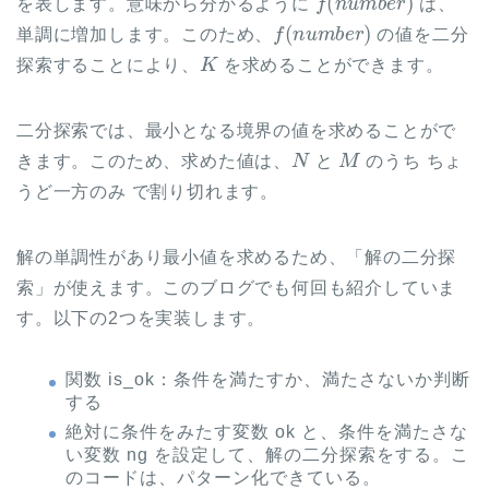
を表します。意味から分かるように
は、
f
(
n
u
m
b
e
r
)
単調に増加します。このため、
の値を二分
K
探索することにより、
を求めることができます。
二分探索では、最小となる境界の値を求めることがで
N
M
きます。このため、求めた値は、
と
のうち ちょ
うど一方のみ で割り切れます。
解の単調性があり最小値を求めるため、「解の二分探
索」が使えます。このブログでも何回も紹介していま
す。以下の2つを実装します。
関数 is_ok：条件を満たすか、満たさないか判断
する
絶対に条件をみたす変数 ok と、条件を満たさな
い変数 ng を設定して、解の二分探索をする。こ
のコードは、パターン化できている。