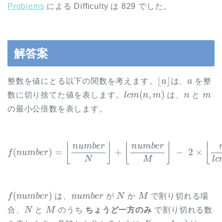
Problems
による Difficulty は 829 でした。
解答案
⌊
a
⌋
a
整数を値にとる以下の関数を考えます。
は、
を整
l
c
m
(
n
,
m
)
n
m
数に切り捨てた値を表します。
は、
と
の最小公倍数を表します。
f
(
n
u
m
b
−
e
2
r
×
)
=
⌊
n
⌊
n
u
u
m
m
b
b
e
e
r
l
r
c
N
m
⌋
(
+
N
⌊
n
,
M
u
m
)
⌋
b
e
r
M
⌋
f
(
n
u
m
b
e
r
)
n
u
m
b
e
r
N
M
は、
が
か
で割り切れる場
N
M
合、
と
のうち
ちょうど一方のみ
で割り切れる数
f
(
n
u
m
b
e
r
)