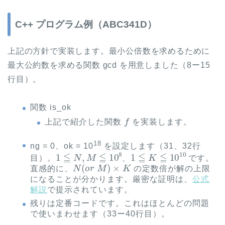
C++ プログラム例（ABC341D）
上記の方針で実装します。最小公倍数を求めるために
最大公約数を求める関数 gcd を用意しました（8ー15
行目）。
関数 is_ok
f
上記で紹介した関数
を実装します。
18
ng = 0、ok = 10
を設定します（31、32行
1
≦
N
,
M
≦
10
8
1
≦
K
≦
10
10
目）。
、
です。
N
(
o
r
M
)
×
K
直感的に、
の定数倍が解の上限
になることが分かります。厳密な証明は、
公式
解説
で提示されています。
残りは定番コードです。これはほとんどの問題
で使いまわせます（33ー40行目）。