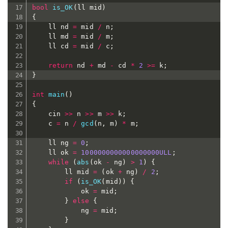
bool
is_OK
(
ll mid
)
{
	ll nd 
=
 mid 
/
 n
;
	ll md 
=
 mid 
/
 m
;
	ll cd 
=
 mid 
/
 c
;
return
 nd 
+
 md 
-
 cd 
*
2
>=
 k
;
}
int
main
(
)
{
	cin 
>>
 n 
>>
 m 
>>
 k
;
	c 
=
 n 
/
gcd
(
n
,
 m
)
*
 m
;
	ll ng 
=
0
;
	ll ok 
=
1000000000000000000ULL
;
while
(
abs
(
ok 
-
 ng
)
>
1
)
{
		ll mid 
=
(
ok 
+
 ng
)
/
2
;
if
(
is_OK
(
mid
)
)
{
			ok 
=
 mid
;
}
else
{
			ng 
=
 mid
;
}