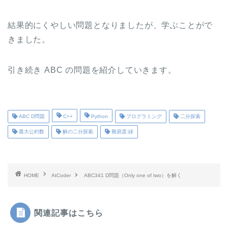
結果的にくやしい問題となりましたが、学ぶことがで
きました。
引き続き ABC の問題を紹介していきます。
ABC D問題
C++
Python
プログラミング
二分探索
最大公約数
解の二分探索
難易度:緑
HOME
AtCoder
ABC341 D問題（Only one of two）を解く
関連記事はこちら