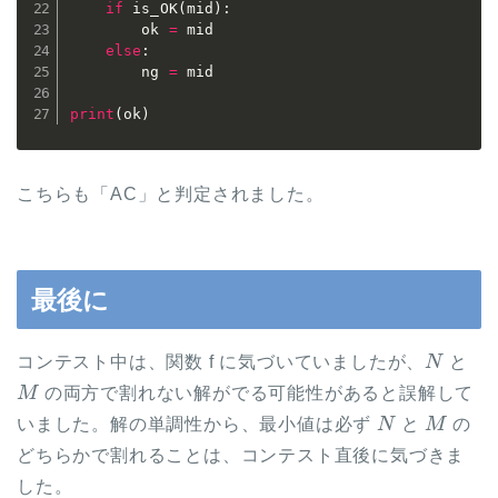
if
 is_OK
(
mid
)
:
        ok 
=
 mid

else
:
        ng 
=
 mid

print
(
ok
)
こちらも「AC」と判定されました。
最後に
N
コンテスト中は、関数 f に気づいていましたが、
と
M
の両方で割れない解がでる可能性があると誤解して
N
M
いました。解の単調性から、最小値は必ず
と
の
どちらかで割れることは、コンテスト直後に気づきま
した。