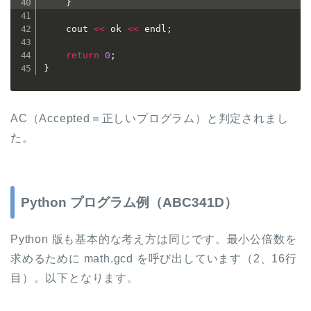
}
	cout 
<<
 ok 
<<
 endl
;
return
0
;
}
AC（Accepted＝正しいプログラム）と判定されまし
た。
Python プログラム例（ABC341D）
Python 版も基本的な考え方は同じです。最小公倍数を
求めるために math.gcd を呼び出しています（2、16行
目）。以下となります。