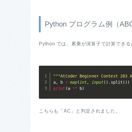
Python プログラム例（ABC
Python では、累乗が演算子で計算で
"""AtCoder Beginner Contest 283 
a
,
 b 
=
map
(
int
,
input
(
)
.
split
(
)
)
print
(
a 
**
 b
)
こちらも「AC」と判定されました。