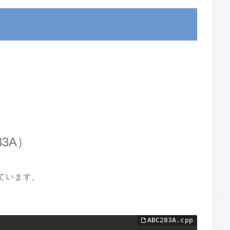
83A）
けています。