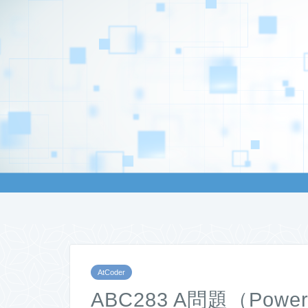
AtCoder
ABC283 A問題（Pow