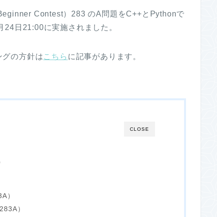
inner Contest）283 のA問題をC++とPythonで
月24日21:00に実施されました。
ングの方針は
こちら
に記事があります。
CLOSE
8）
3A）
283A）