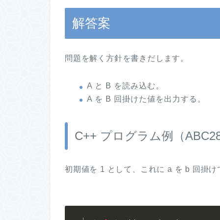
解答案
問題を解く方針を書きだします。
A と B を読み込む。
A を B 回掛けた値を出力する。
C++ プログラム例（ABC2
初期値を 1 として、これに a を b 回掛