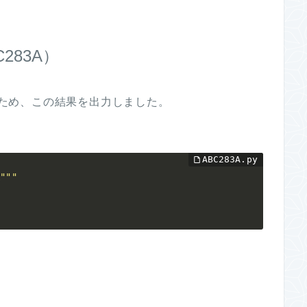
283A）
きるため、この結果を出力しました。
A"""