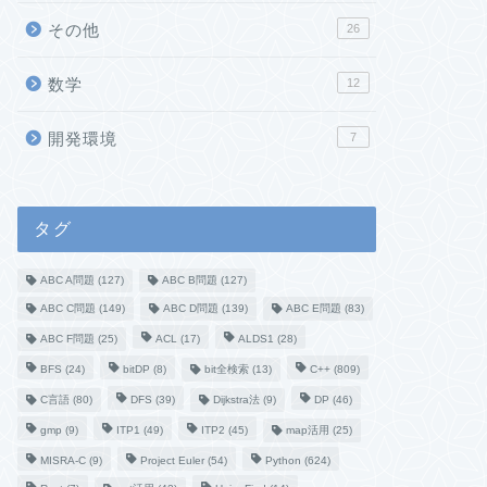
その他
26
数学
12
開発環境
7
タグ
ABC A問題
(127)
ABC B問題
(127)
ABC C問題
(149)
ABC D問題
(139)
ABC E問題
(83)
ABC F問題
(25)
ACL
(17)
ALDS1
(28)
BFS
(24)
bitDP
(8)
bit全検索
(13)
C++
(809)
C言語
(80)
DFS
(39)
Dijkstra法
(9)
DP
(46)
gmp
(9)
ITP1
(49)
ITP2
(45)
map活用
(25)
MISRA-C
(9)
Project Euler
(54)
Python
(624)