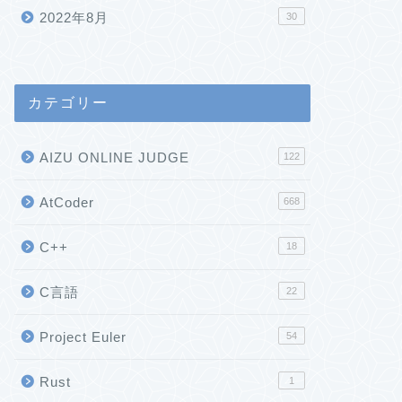
2022年8月
30
カテゴリー
AIZU ONLINE JUDGE
122
AtCoder
668
C++
18
C言語
22
Project Euler
54
Rust
1