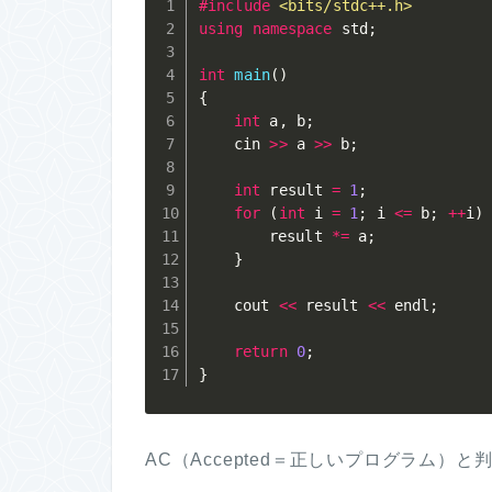
#
include
<bits/stdc++.h>
using
namespace
 std
;
int
main
(
)
{
int
 a
,
 b
;
	cin 
>>
 a 
>>
 b
;
int
 result 
=
1
;
for
(
int
 i 
=
1
;
 i 
<=
 b
;
++
i
)
		result 
*=
 a
;
}
	cout 
<<
 result 
<<
 endl
;
return
0
;
}
AC（Accepted＝正しいプログラム）