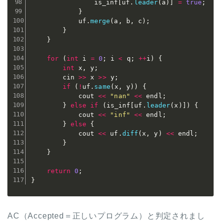
				is_inf
[
uf
.
leader
(
a
)
]
=
true
;
}
			uf
.
merge
(
a
,
 b
,
 c
)
;
}
}
for
(
int
 i 
=
0
;
 i 
<
 q
;
++
i
)
{
int
 x
,
 y
;
		cin 
>>
 x 
>>
 y
;
if
(
!
uf
.
same
(
x
,
 y
)
)
{
			cout 
<<
"nan"
<<
 endl
;
}
else
if
(
is_inf
[
uf
.
leader
(
x
)
]
)
{
			cout 
<<
"inf"
<<
 endl
;
}
else
{
			cout 
<<
 uf
.
diff
(
x
,
 y
)
<<
 endl
;
}
}
return
0
;
}
AC（Accepted＝正しいプログラム）と判定されまし