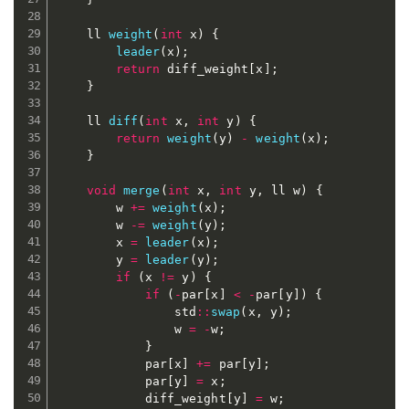
	ll 
weight
(
int
 x
)
{
leader
(
x
)
;
return
 diff_weight
[
x
]
;
}
	ll 
diff
(
int
 x
,
int
 y
)
{
return
weight
(
y
)
-
weight
(
x
)
;
}
void
merge
(
int
 x
,
int
 y
,
 ll w
)
{
		w 
+=
weight
(
x
)
;
		w 
-=
weight
(
y
)
;
		x 
=
leader
(
x
)
;
		y 
=
leader
(
y
)
;
if
(
x 
!=
 y
)
{
if
(
-
par
[
x
]
<
-
par
[
y
]
)
{
				std
::
swap
(
x
,
 y
)
;
				w 
=
-
w
;
}
			par
[
x
]
+=
 par
[
y
]
;
			par
[
y
]
=
 x
;
			diff_weight
[
y
]
=
 w
;