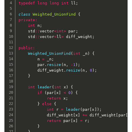
typedef
long
long
int
 ll
;
class
Weighted_UnionFind
{
private
:
int
 n
;
	std
::
vector
<
int
>
 par
;
	std
::
vector
<
ll
>
 diff_weight
;
public
:
Weighted_UnionFind
(
int
 _n
)
{
		n 
=
 _n
;
		par
.
resize
(
n
,
-
1
)
;
		diff_weight
.
resize
(
n
,
0
)
;
}
int
leader
(
int
 x
)
{
if
(
par
[
x
]
<
0
)
{
return
 x
;
}
else
{
int
 r 
=
leader
(
par
[
x
]
)
;
			diff_weight
[
x
]
+=
 diff_weight
[
par
[
x
return
 par
[
x
]
=
 r
;
}
}