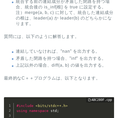
統合する前の連結成分が矛盾した閉路を持つ場
合、統合後の is_inf[根] を true に設定する。
注）merge(a, b, c) に対して、統合した連結成分
の根は、leader(a) か leader(b) のどちらかにな
ります。
質問には、以下のように解答します。
連結していなければ、”nan” を出力する。
矛盾した閉路を持つ場合、”inf” を出力する。
上記以外の場合、diff(a, b) の値を出力する。
最終的なC＋＋プログラムは、以下となります。
#
include
<bits/stdc++.h>
using
namespace
 std
;