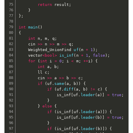
return
 result
;
}
}
;
int
main
(
)
{
int
 n
,
 m
,
 q
;
	cin 
>>
 n 
>>
 m 
>>
 q
;
	Weighted_UnionFind 
uf
(
n 
+
1
)
;
	vector
<
bool
>
is_inf
(
n 
+
1
,
false
)
;
for
(
int
 i 
=
0
;
 i 
<
 m
;
++
i
)
{
int
 a
,
 b
;
		ll c
;
		cin 
>>
 a 
>>
 b 
>>
 c
;
if
(
uf
.
same
(
a
,
 b
)
)
{
if
(
uf
.
diff
(
a
,
 b
)
!=
 c
)
{
				is_inf
[
uf
.
leader
(
a
)
]
=
true
;
}
}
else
{
if
(
is_inf
[
uf
.
leader
(
a
)
]
)
{
				is_inf
[
uf
.
leader
(
b
)
]
=
true
;
}
if
(
is_inf
[
uf
.
leader
(
b
)
]
)
{