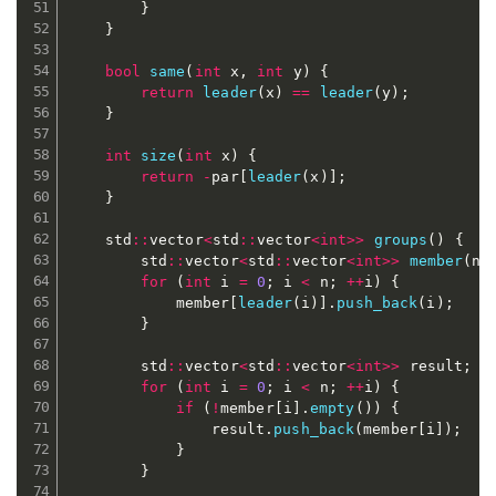
}
}
bool
same
(
int
 x
,
int
 y
)
{
return
leader
(
x
)
==
leader
(
y
)
;
}
int
size
(
int
 x
)
{
return
-
par
[
leader
(
x
)
]
;
}
	std
::
vector
<
std
::
vector
<
int
>>
groups
(
)
{
		std
::
vector
<
std
::
vector
<
int
>>
member
(
n
)
for
(
int
 i 
=
0
;
 i 
<
 n
;
++
i
)
{
			member
[
leader
(
i
)
]
.
push_back
(
i
)
;
}
		std
::
vector
<
std
::
vector
<
int
>>
 result
;
for
(
int
 i 
=
0
;
 i 
<
 n
;
++
i
)
{
if
(
!
member
[
i
]
.
empty
(
)
)
{
				result
.
push_back
(
member
[
i
]
)
;
}
}