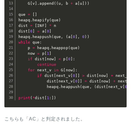
    G
[
v
]
.
append
(
(
u
,
 b 
+
 a
[
u
]
)
)
que 
=
[
]
heapq
.
heapify
(
que
)
dist 
=
[
INF
]
*
 n

dist
[
0
]
=
 a
[
0
]
heapq
.
heappush
(
que
,
(
a
[
0
]
,
0
)
)
while
 que
:
    p 
=
 heapq
.
heappop
(
que
)
    now 
=
 p
[
1
]
if
 dist
[
now
]
<
 p
[
0
]
:
continue
for
 next_v 
in
 G
[
now
]
:
if
 dist
[
next_v
[
0
]
]
>
 dist
[
now
]
+
 next_v
            dist
[
next_v
[
0
]
]
=
 dist
[
now
]
+
 next_
            heapq
.
heappush
(
que
,
(
dist
[
next_v
[
0
]
print
(
*
dist
[
1
:
]
)
こちらも「AC」と判定されました。