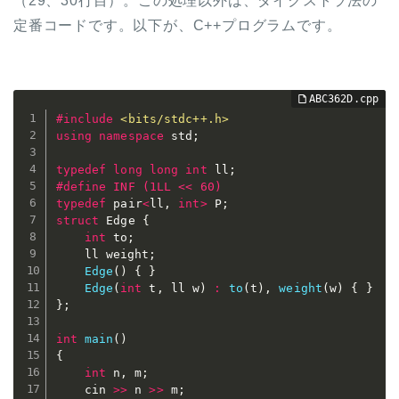
（29、30行目）。この処理以外は、ダイクストラ法の
定番コードです。以下が、C++プログラムです。
#
include
<bits/stdc++.h>
using
namespace
 std
;
typedef
long
long
int
 ll
;
#
define
 INF (1LL << 60)
typedef
 pair
<
ll
,
int
>
 P
;
struct
 Edge 
{
int
 to
;
	ll weight
;
Edge
(
)
{
}
Edge
(
int
 t
,
 ll w
)
:
to
(
t
)
,
weight
(
w
)
{
}
}
;
int
main
(
)
{
int
 n
,
 m
;
	cin 
>>
 n 
>>
 m
;