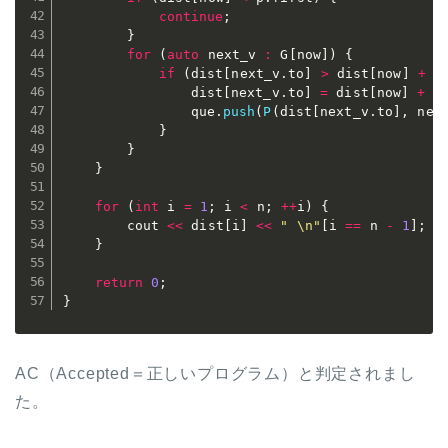
continue
;
}
for
(
auto
 next_v 
:
 G
[
now
]
)
{
if
(
dist
[
next_v
.
to
]
>
 dist
[
now
]
+
 n
				dist
[
next_v
.
to
]
=
 dist
[
now
]
+
 n
				que
.
push
(
P
(
dist
[
next_v
.
to
]
,
 nex
}
}
}
for
(
int
 i 
=
1
;
 i 
<
 n
;
++
i
)
{
		cout 
<<
 dist
[
i
]
<<
" \n"
[
i 
==
 n 
-
1
]
;
}
return
0
;
}
AC（Accepted＝正しいプログラム）と判定されまし
た。