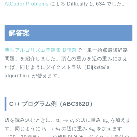
AtCoder Problems
による Difficulty は 634 でした。
解答案
典型アルゴリズム問題集 D問題
で「単一始点最短経路
問題」を紹介しました。頂点の重みを辺の重みに加え
れば、同じようにダイクストラ法（Dijkstra’s
algorithm）が使えます。
C++ プログラム例（ABC362D）
u
i
→
v
i
a
v
i
辺を読み込むときに、
の辺に重み
を加えま
v
i
→
u
i
a
u
i
す。同じように
の辺に重み
を加えます