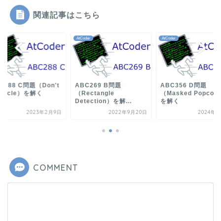
関連記事はこちら
der
AtCoder
AtCoder
C288 C問題（Don't
ABC269 B問題
ABC356 D問題
 cycle）を解く
（Rectangle
（Masked Popcou
Detection）を解...
を解く
2023年2月9日
2022年9月20日
2024年6
COMMENT