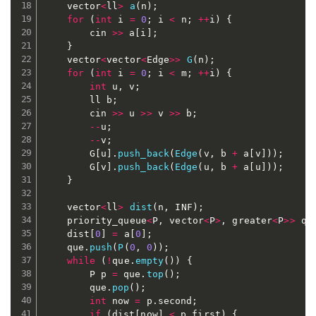
	vector
<
ll
>
a
(
n
)
;
for
(
int
 i 
=
0
;
 i 
<
 n
;
++
i
)
{
		cin 
>>
 a
[
i
]
;
}
	vector
<
vector
<
Edge
>>
G
(
n
)
;
for
(
int
 i 
=
0
;
 i 
<
 m
;
++
i
)
{
int
 u
,
 v
;
		ll b
;
		cin 
>>
 u 
>>
 v 
>>
 b
;
--
u
;
--
v
;
		G
[
u
]
.
push_back
(
Edge
(
v
,
 b 
+
 a
[
v
]
)
)
;
		G
[
v
]
.
push_back
(
Edge
(
u
,
 b 
+
 a
[
u
]
)
)
;
}
	vector
<
ll
>
dist
(
n
,
 INF
)
;
	priority_queue
<
P
,
 vector
<
P
>
,
 greater
<
P
>>
 qu
	dist
[
0
]
=
 a
[
0
]
;
	que
.
push
(
P
(
0
,
0
)
)
;
while
(
!
que
.
empty
(
)
)
{
		P p 
=
 que
.
top
(
)
;
		que
.
pop
(
)
;
int
 now 
=
 p
.
second
;
if
(
dist
[
now
]
<
 p
.
first
)
{