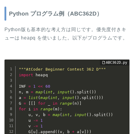
Python プログラム例（ABC362D）
Python版も基本的な考え方は同じです。優先度付きキ
ューは heapq を使いました。以下がプログラムです。
"""AtCoder Beginner Contest 362 D"""
import
 heapq

INF 
=
1
<<
60
n
,
 m 
=
map
(
int
,
input
(
)
.
split
(
)
)
a 
=
list
(
map
(
int
,
input
(
)
.
split
(
)
)
)
G 
=
[
[
]
for
 _ 
in
range
(
n
)
]
for
 i 
in
range
(
m
)
:
    u
,
 v
,
 b 
=
map
(
int
,
input
(
)
.
split
(
)
)
    u 
-=
1
    v 
-=
1
    G
[
u
]
.
append
(
(
v
,
 b 
+
 a
[
v
]
)
)