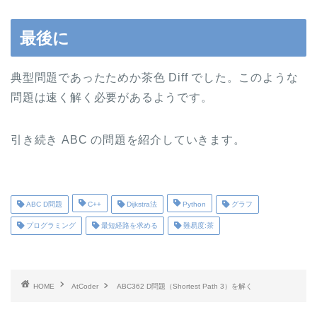
最後に
典型問題であったためか茶色 Diff でした。このような
問題は速く解く必要があるようです。
引き続き ABC の問題を紹介していきます。
ABC D問題
C++
Dijkstra法
Python
グラフ
プログラミング
最短経路を求める
難易度:茶
HOME
AtCoder
ABC362 D問題（Shortest Path 3）を解く