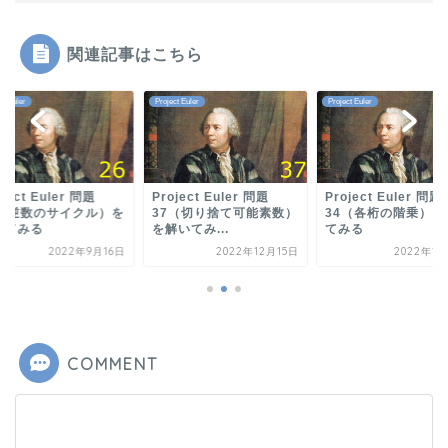
関連記事はこちら
ct Euler
Project Euler
Project Euler
oject Euler 問題
Project Euler 問題
Project Euler 問題
6（逆数のサイクル）を
37（切り捨て可能素数）
34（各桁の階乗）を
いてみる
を解いてみ...
てみる
2022年9月16日
2022年12月15日
2022年12
COMMENT