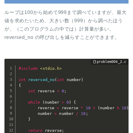
ループは100から始めて999まで調べていますが、最大
値を求めたいため、大きい数（999）から調べたほう
が、（このプログラムの中では）計算量が多い、
reversed_no の呼び出しを減らすことができます。
#
include
<stdio.h>
int
reversed_no
(
int
 number
)
{
int
 reverse 
=
0
;
while
(
number 
>
0
)
{
		reverse 
=
 reverse 
*
10
+
(
number 
%
10
)
;
		number 
=
 number 
/
10
;
}
return
 reverse
;