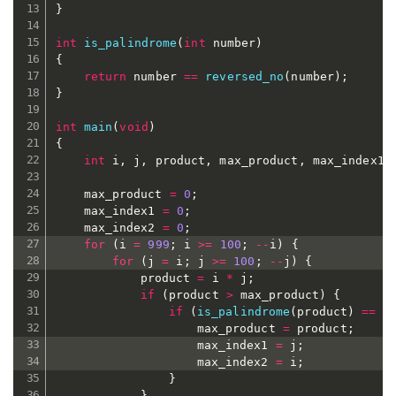
}
int
is_palindrome
(
int
 number
)
{
return
 number 
==
reversed_no
(
number
)
;
}
int
main
(
void
)
{
int
 i
,
 j
,
 product
,
 max_product
,
 max_index1
,
	max_product 
=
0
;
	max_index1 
=
0
;
	max_index2 
=
0
;
for
(
i 
=
999
;
 i 
>=
100
;
--
i
)
{
for
(
j 
=
 i
;
 j 
>=
100
;
--
j
)
{
			product 
=
 i 
*
 j
;
if
(
product 
>
 max_product
)
{
if
(
is_palindrome
(
product
)
==
1
					max_product 
=
 product
;
					max_index1 
=
 j
;
					max_index2 
=
 i
;
}
}