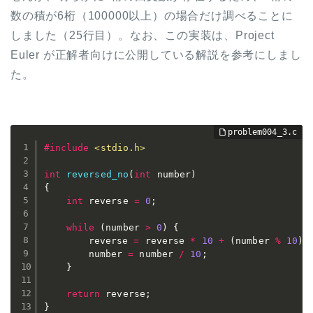
数の積が6桁（100000以上）の場合だけ調べることに
しました（25行目）。なお、この実装は、Project
Euler が正解者向けに公開している解説を参考にしまし
た。
#
include
<stdio.h>
int
reversed_no
(
int
 number
)
{
int
 reverse 
=
0
;
while
(
number 
>
0
)
{
		reverse 
=
 reverse 
*
10
+
(
number 
%
10
)
;
		number 
=
 number 
/
10
;
}
return
 reverse
;
}