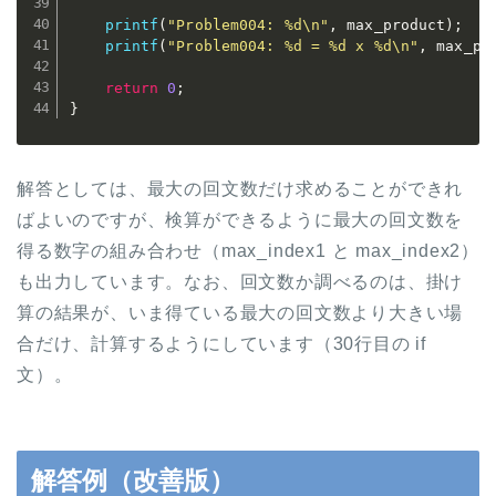
printf
(
"Problem004: %d\n"
,
 max_product
)
;
printf
(
"Problem004: %d = %d x %d\n"
,
 max_pr
return
0
;
}
解答としては、最大の回文数だけ求めることができれ
ばよいのですが、検算ができるように最大の回文数を
得る数字の組み合わせ（max_index1 と max_index2）
も出力しています。なお、回文数か調べるのは、掛け
算の結果が、いま得ている最大の回文数より大きい場
合だけ、計算するようにしています（30行目の if
文）。
解答例（改善版）