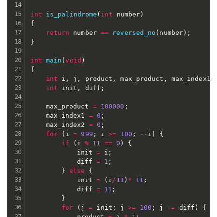
int
is_palindrome
(
int
 number
)
{
return
 number 
==
reversed_no
(
number
)
;
}
int
main
(
void
)
{
int
 i
,
 j
,
 product
,
 max_product
,
 max_index1
,
int
 init
,
 diff
;
	max_product 
=
100000
;
	max_index1 
=
0
;
	max_index2 
=
0
;
for
(
i 
=
999
;
 i 
>=
100
;
--
i
)
{
if
(
i 
%
11
==
0
)
{
			init 
=
 i
;
			diff 
=
1
;
}
else
{
			init 
=
(
i
/
11
)
*
11
;
			diff 
=
11
;
}
for
(
j 
=
 init
;
 j 
>=
100
;
 j 
-=
 diff
)
{
			product 
=
 i 
*
 j
;