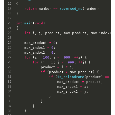
{
return
 number 
==
reversed_no
(
number
)
;
}
int
main
(
void
)
{
int
 i
,
 j
,
 product
,
 max_product
,
 max_index1
,
	max_product 
=
0
;
	max_index1 
=
0
;
	max_index2 
=
0
;
for
(
i 
=
100
;
 i 
<=
999
;
++
i
)
{
for
(
j 
=
 i
;
 j 
<=
999
;
++
j
)
{
			product 
=
 i 
*
 j
;
if
(
product 
>
 max_product
)
{
if
(
is_palindrome
(
product
)
==
1
					max_product 
=
 product
;
					max_index1 
=
 i
;
					max_index2 
=
 j
;
}
}
}
}