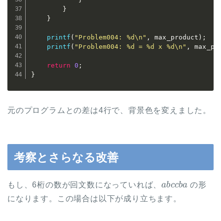
}
}
printf
(
"Problem004: %d\n"
,
 max_product
)
;
printf
(
"Problem004: %d = %d x %d\n"
,
 max_pr
return
0
;
}
元のプログラムとの差は4行で、背景色を変えました。
考察とさらなる改善
a
b
c
c
b
a
もし、6桁の数が回文数になっていれば、
の形
になります。この場合は以下が成り立ちます。