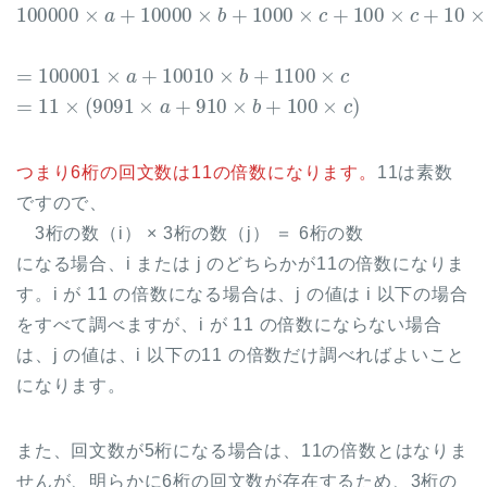
100000
×
a
+
10000
×
b
+
1000
×
c
+
100
×
c
+
10
×
b
+
1
=
100001
×
a
+
10010
×
b
+
1100
×
c
=
11
×
(
9091
×
a
+
910
×
b
+
100
×
c
)
つまり6桁の回文数は11の倍数になります。
11は素数
ですので、
3桁の数（i） × 3桁の数（j） ＝ 6桁の数
になる場合、i または j のどちらかが11の倍数になりま
す。i が 11 の倍数になる場合は、j の値は i 以下の場合
をすべて調べますが、i が 11 の倍数にならない場合
は、j の値は、i 以下の11 の倍数だけ調べればよいこと
になります。
また、回文数が5桁になる場合は、11の倍数とはなりま
せんが、明らかに6桁の回文数が存在するため、3桁の