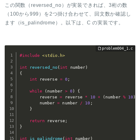
この関数（reversed_no）が実装できれば、3桁の数
（100から999）を2つ掛け合わせて、回文数か確認し
ます（is_palindrome）。以下は、C の実装です。
#
include
<stdio.h>
int
reversed_no
(
int
 number
)
{
int
 reverse 
=
0
;
while
(
number 
>
0
)
{
		reverse 
=
 reverse 
*
10
+
(
number 
%
10
)
;
		number 
=
 number 
/
10
;
}
return
 reverse
;
}
int
is_palindrome
(
int
 number
)