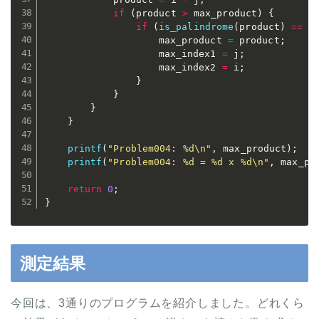
if
(
product 
>
 max_product
)
{
if
(
is_palindrome
(
product
)
==
1
					max_product 
=
 product
;
					max_index1 
=
 j
;
					max_index2 
=
 i
;
}
}
}
}
printf
(
"Problem004: %d\n"
,
 max_product
)
;
printf
(
"Problem004: %d = %d x %d\n"
,
 max_pr
return
0
;
}
測定結果
今回は、3通りのプログラムを紹介しました。どれくら