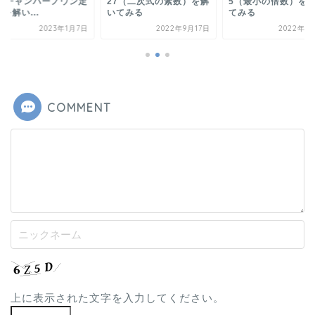
0（チャンパーノウン定
27（二次式の素数）を解
5（最小の倍数）を
を解い...
いてみる
てみる
2023年1月7日
2022年9月17日
2022年8
COMMENT
上に表示された文字を入力してください。