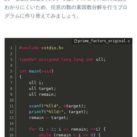
わかりにくいため、任意の数の素因数分解を行うプロ
グラムに作り替えてみましょう。
#
include
<stdio.h>
typedef
unsigned
long
long
int
 ull
;
int
main
(
void
)
{
	ull i
;
	ull target
;
	ull remain
;
scanf
(
"%lld"
,
&
target
)
;
printf
(
"%lld:"
,
 target
)
;
	remain 
=
 target
;
for
(
i 
=
2
;
 i 
<=
 remain
;
++
i
)
{
while
(
remain 
%
 i 
==
0
)
{