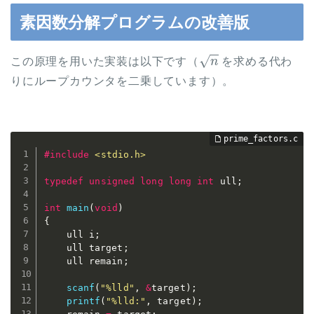
素因数分解プログラムの改善版
n
この原理を用いた実装は以下です（
を求める代わ
りにループカウンタを二乗しています）。
#
include
<stdio.h>
typedef
unsigned
long
long
int
 ull
;
int
main
(
void
)
{
	ull i
;
	ull target
;
	ull remain
;
scanf
(
"%lld"
,
&
target
)
;
printf
(
"%lld:"
,
 target
)
;