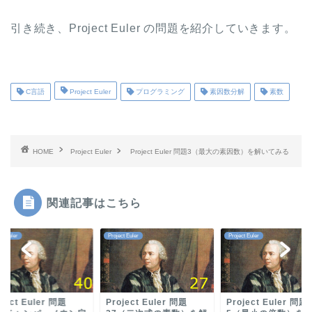
引き続き、Project Euler の問題を紹介していきます。
C言語
Project Euler
プログラミング
素因数分解
素数
HOME
Project Euler
Project Euler 問題3（最大の素因数）を解いてみる
関連記事はこちら
ct Euler
Project Euler
Project Euler
oject Euler 問題
Project Euler 問題
Project Euler 問題