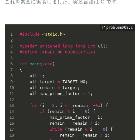
これを素直に実装しました。実装言語は C です。
#
include
<stdio.h>
typedef
unsigned
long
long
int
 ull
;
#
define
 TARGET_NO 600851475143
int
main
(
void
)
{
	ull i
;
	ull target 
=
 TARGET_NO
;
	ull remain 
=
 target
;
	ull max_prime_factor 
=
1
;
for
(
i 
=
2
;
 i 
<=
 remain
;
++
i
)
{
if
(
remain 
%
 i 
==
0
)
{
			max_prime_factor 
=
 i
;
			remain 
=
 remain 
/
 i
;
while
(
remain 
%
 i 
==
0
)
{
				remain 
=
 remain 
/
 i
;