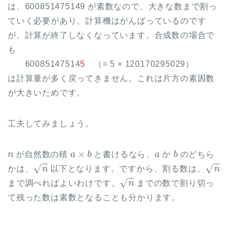
は、600851475149 が素数なので、大きな数まで割っ
ていく必要があり、計算機はがんばっているのです
が、計算が終了しなくなっています。合成数の場合で
も
60085147514
5
（= 5 × 120170295029）
は計算量が多く戻ってきません。これは片方の素因数
が大きいためです。
工夫してみましょう。
n
a
×
b
a
b
が自然数の積
と書けるなら、
か
のどちら
n
n
かは、
以下となります。ですから、割る数は、
n
まで調べればよいわけです。
までの数で割り切っ
て残った数は素数となることも分かります。