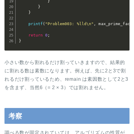
}
}
}
printf
(
"Problem003: %lld\n"
,
 max_prime_fact
return
0
;
}
小さい数から割れるだけ割っていきますので、結果的
に割れる数は素数になります。例えば、先に2と3で割
れるだけ割っているため、remain は素因数として2と3
を含まず、当然6（= 2 × 3）では割れません。
考察
調べる数が固定されていては、アルゴリズムの性質が