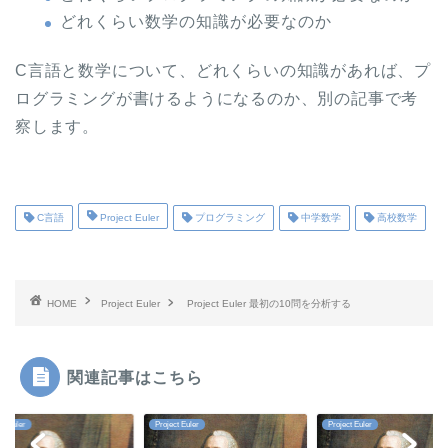
どれくらい数学の知識が必要なのか
C言語と数学について、どれくらいの知識があれば、プ
ログラミングが書けるようになるのか、別の記事で考
察します。
C言語
Project Euler
プログラミング
中学数学
高校数学
HOME
Project Euler
Project Euler 最初の10問を分析する
関連記事はこちら
ct Euler
Project Euler
Project Euler