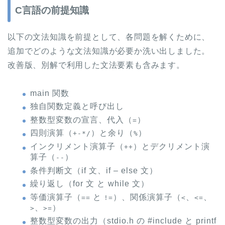
C言語の前提知識
以下の文法知識を前提として、各問題を解くために、
追加でどのような文法知識が必要か洗い出しました。
改善版、別解で利用した文法要素も含みます。
main 関数
独自関数定義と呼び出し
整数型変数の宣言、代入（
）
=
四則演算（
）と余り（
）
+-*/
%
インクリメント演算子（
）とデクリメント演
++
算子（
）
--
条件判断文（if 文、if – else 文）
繰り返し（for 文 と while 文）
等価演算子（
と
）、関係演算子（
、
、
==
!=
<
<=
、
）
>
>=
整数型変数の出力（stdio.h の #include と printf