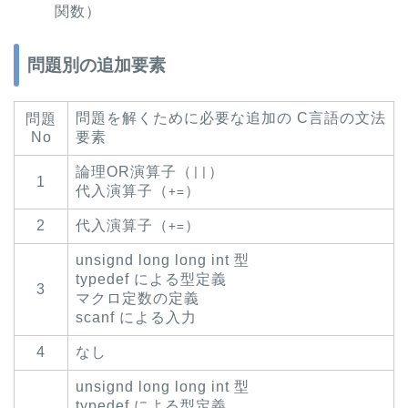
関数）
問題別の追加要素
問題を解くために必要な追加の C言語の文法
問題
No
要素
論理OR演算子（
）
||
1
代入演算子（
）
+=
2
代入演算子（
）
+=
unsignd long long int 型
typedef による型定義
3
マクロ定数の定義
scanf による入力
4
なし
unsignd long long int 型
typedef による型定義