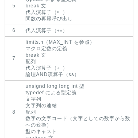
5
break 文
代入演算子（
）
*=
関数の再帰呼び出し
6
代入演算子（
）
+=
limits.h（MAX_INT を参照）
マクロ定数の定義
break 文
7
配列
代入演算子（
）
+=
論理AND演算子（
）
&&
unsignd long long int 型
typedef による型定義
文字列
文字列の連結
8
配列
数字の文字コード（文字としての数字から数
への変換）
型のキャスト
continue 文