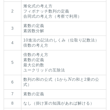
漸化式の考え方
2
フィボナッチ数列の定義
合同式の考え方（考察で利用）
素数の定義
3
素因数分解
10進法の記法のしくみ（位取り記数法）
4
倍数の考え方
倍数の考え方
素数の定義
5
最大公約数
ユークリッドの互除法
N
数列の和の公式（1から
の和と2乗の公
6
式）
7
素数の定義
8
なし（掛け算の知識があれば解ける）