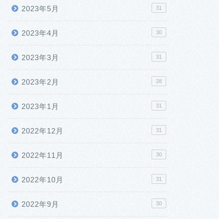
2023年5月
31
2023年4月
30
MP ライブラリをソースコード
Visual Studio Code 周りを整理
2023年3月
31
らインストールする
しました。
2023年2月
28
2022年8月26日
2024年9月7
2023年1月
31
2022年12月
31
2022年11月
30
2022年10月
31
2022年9月
30