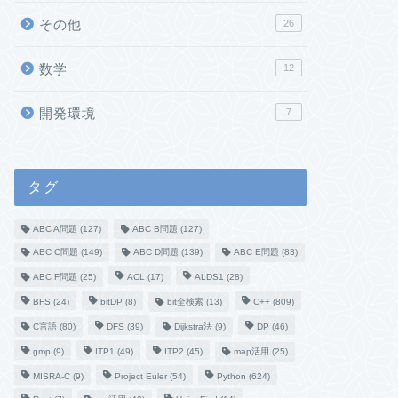
その他
26
数学
12
開発環境
7
タグ
ABC A問題
(127)
ABC B問題
(127)
ABC C問題
(149)
ABC D問題
(139)
ABC E問題
(83)
ABC F問題
(25)
ACL
(17)
ALDS1
(28)
BFS
(24)
bitDP
(8)
bit全検索
(13)
C++
(809)
C言語
(80)
DFS
(39)
Dijkstra法
(9)
DP
(46)
gmp
(9)
ITP1
(49)
ITP2
(45)
map活用
(25)
MISRA-C
(9)
Project Euler
(54)
Python
(624)