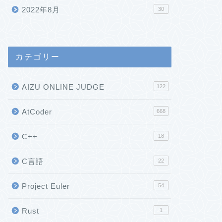
2022年8月
30
カテゴリー
AIZU ONLINE JUDGE
122
AtCoder
668
C++
18
C言語
22
Project Euler
54
Rust
1