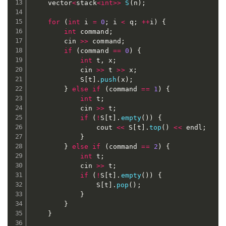
	vector
<
stack
<
int
>>
S
(
n
)
;
for
(
int
 i 
=
0
;
 i 
<
 q
;
++
i
)
{
int
 command
;
		cin 
>>
 command
;
if
(
command 
==
0
)
{
int
 t
,
 x
;
			cin 
>>
 t 
>>
 x
;
			S
[
t
]
.
push
(
x
)
;
}
else
if
(
command 
==
1
)
{
int
 t
;
			cin 
>>
 t
;
if
(
!
S
[
t
]
.
empty
(
)
)
{
				cout 
<<
 S
[
t
]
.
top
(
)
<<
 endl
;
}
}
else
if
(
command 
==
2
)
{
int
 t
;
			cin 
>>
 t
;
if
(
!
S
[
t
]
.
empty
(
)
)
{
				S
[
t
]
.
pop
(
)
;
}
}
}