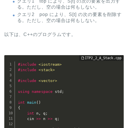
クエリ1 top により、S[t] の次の要素を出力す
る。ただし、空の場合は何もしない。
クエリ2 pop により、S[t] の次の要素を削除す
る。ただし、空の場合は何もしない。
以下は、C++のプログラムです。
#
include
<iostream>
#
include
<stack>
#
include
<vector>
using
namespace
 std
;
int
main
(
)
{
int
 n
,
 q
;
	cin 
>>
 n 
>>
 q
;