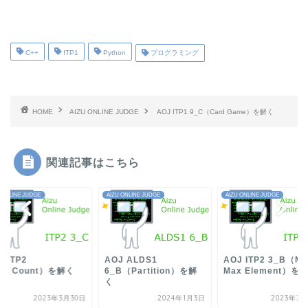
C++
ITP1
Python
プログラミング
HOME
AIZU ONLINE JUDGE
AOJ ITP1 9_C（Card Game）を解く
関連記事はこちら
 ONLINE JUDGE
AIZU ONLINE JUDGE
AIZU ONLINE JUDGE
J ITP2
AOJ ALDS1
AOJ ITP2 3_B（Mi
C（Count）を解く
6_B（Partition）を解
Max Element）を
く
2023年3月30日
2024年1月3日
2023年3月