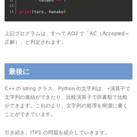
        hanako 
+=
1
print
(
taro
,
 hanako
)
上記プログラムは、すべて AOJ で「AC（Accepted＝
正解）」と判定されます。
最後に
C++ の string クラス、Python の文字列は、+演算子で
文字列の連結ができたり、比較演算子で辞書順で比較
ができます。これのより、文字列の処理を簡潔に書く
ことができています。
引き続き、ITP1 の問題を紹介していきます。