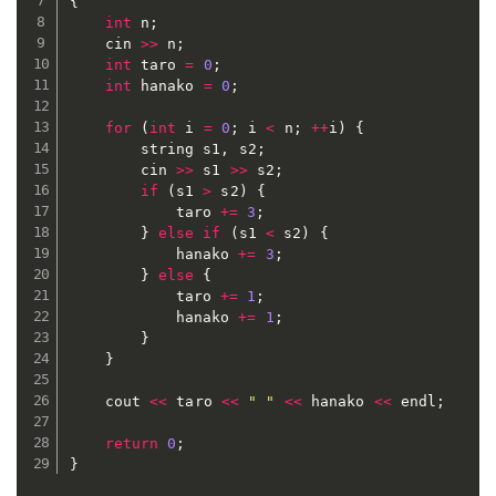
{
int
 n
;
	cin 
>>
 n
;
int
 taro 
=
0
;
int
 hanako 
=
0
;
for
(
int
 i 
=
0
;
 i 
<
 n
;
++
i
)
{
		string s1
,
 s2
;
		cin 
>>
 s1 
>>
 s2
;
if
(
s1 
>
 s2
)
{
			taro 
+=
3
;
}
else
if
(
s1 
<
 s2
)
{
			hanako 
+=
3
;
}
else
{
			taro 
+=
1
;
			hanako 
+=
1
;
}
}
	cout 
<<
 taro 
<<
" "
<<
 hanako 
<<
 endl
;
return
0
;
}