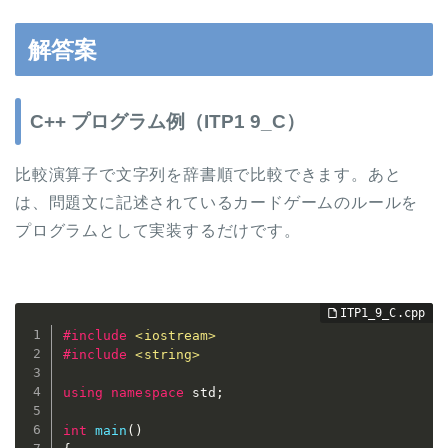
解答案
C++ プログラム例（ITP1 9_C）
比較演算子で文字列を辞書順で比較できます。あと
は、問題文に記述されているカードゲームのルールを
プログラムとして実装するだけです。
#
include
<iostream>
#
include
<string>
using
namespace
 std
;
int
main
(
)