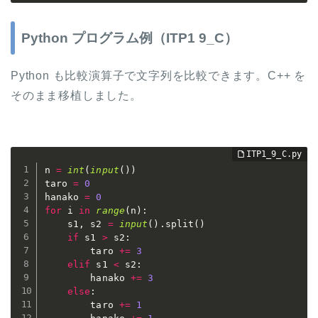
Python プログラム例（ITP1 9_C）
Python も比較演算子で文字列を比較できます。C++ を
そのまま移植しました。
n 
=
int
(
input
(
)
)
taro 
=
0
hanako 
=
0
for
 i 
in
range
(
n
)
:
    s1
,
 s2 
=
input
(
)
.
split
(
)
if
 s1 
>
 s2
:
        taro 
+=
3
elif
 s1 
<
 s2
:
        hanako 
+=
3
else
:
        taro 
+=
1