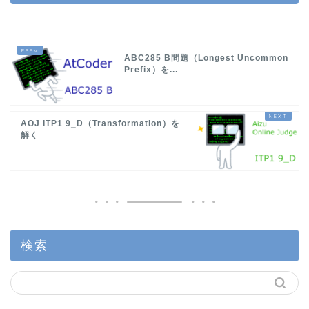
ABC285 B問題（Longest Uncommon
Prefix）を...
AOJ ITP1 9_D（Transformation）を
解く
検索