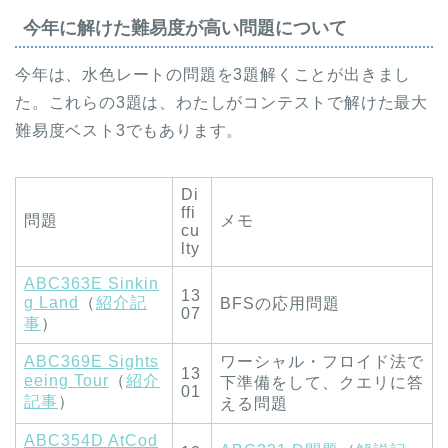
今年に解けた難易度が高い問題について
今年は、水色レートの問題を3題解くことが出きまし
た。これらの3題は、わたしがコンテストで解けた最大
難易度ベスト3でもあります。
Di
ffi
問題
メモ
cu
lty
ABC363E Sinkin
13
g Land
（
紹介記
BFSの応用問題
07
事
）
ABC369E Sights
ワーシャル・フロイド法で
13
eeing Tour
（
紹介
下準備をして、クエリに答
01
記事
）
える問題
ABC354D AtCod