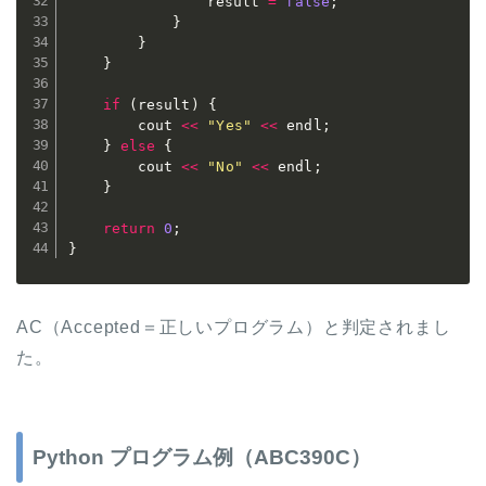
				result 
=
false
;
}
}
}
if
(
result
)
{
		cout 
<<
"Yes"
<<
 endl
;
}
else
{
		cout 
<<
"No"
<<
 endl
;
}
return
0
;
}
AC（Accepted＝正しいプログラム）と判定されまし
た。
Python プログラム例（ABC390C）