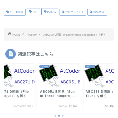
ABC C問題
C++
Python
プログラミング
難易度:灰
HOME
AtCoder
ABC390 C問題（Paint to make a rectangle）を解く
関連記事はこちら
der
AtCoder
AtCoder
C271 D問題（Flip
ABC051 B問題（Sum
ABC338 D問題（Isl
d Adjust）を解く
of Three Integers）...
Tour）を解く
2023年9月30日
2024年11月16日
2024年5