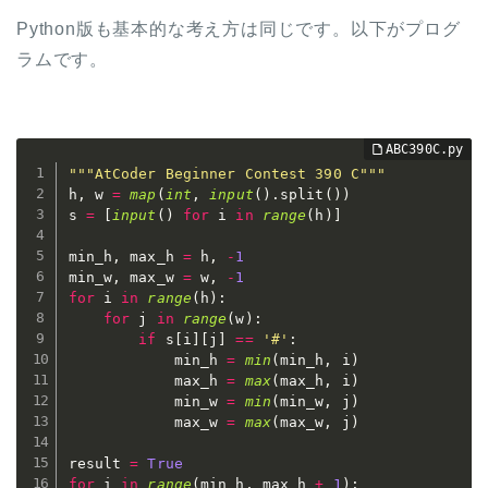
Python版も基本的な考え方は同じです。以下がプログ
ラムです。
"""AtCoder Beginner Contest 390 C"""
h
,
 w 
=
map
(
int
,
input
(
)
.
split
(
)
)
s 
=
[
input
(
)
for
 i 
in
range
(
h
)
]
min_h
,
 max_h 
=
 h
,
-
1
min_w
,
 max_w 
=
 w
,
-
1
for
 i 
in
range
(
h
)
:
for
 j 
in
range
(
w
)
:
if
 s
[
i
]
[
j
]
==
'#'
:
            min_h 
=
min
(
min_h
,
 i
)
            max_h 
=
max
(
max_h
,
 i
)
            min_w 
=
min
(
min_w
,
 j
)
            max_w 
=
max
(
max_w
,
 j
)
result 
=
True
for
 i 
in
range
(
min_h
,
 max_h 
+
1
)
: