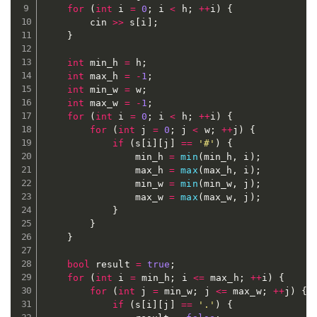
for
(
int
 i 
=
0
;
 i 
<
 h
;
++
i
)
{
		cin 
>>
 s
[
i
]
;
}
int
 min_h 
=
 h
;
int
 max_h 
=
-
1
;
int
 min_w 
=
 w
;
int
 max_w 
=
-
1
;
for
(
int
 i 
=
0
;
 i 
<
 h
;
++
i
)
{
for
(
int
 j 
=
0
;
 j 
<
 w
;
++
j
)
{
if
(
s
[
i
]
[
j
]
==
'#'
)
{
				min_h 
=
min
(
min_h
,
 i
)
;
				max_h 
=
max
(
max_h
,
 i
)
;
				min_w 
=
min
(
min_w
,
 j
)
;
				max_w 
=
max
(
max_w
,
 j
)
;
}
}
}
bool
 result 
=
true
;
for
(
int
 i 
=
 min_h
;
 i 
<=
 max_h
;
++
i
)
{
for
(
int
 j 
=
 min_w
;
 j 
<=
 max_w
;
++
j
)
{
if
(
s
[
i
]
[
j
]
==
'.'
)
{