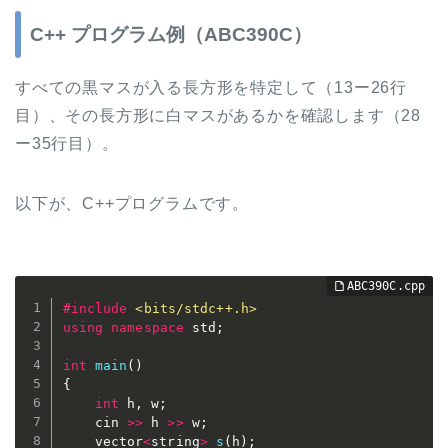
C++ プログラム例（ABC390C）
すべての黒マスが入る長方形を特定して（13ー26行
目）、その長方形に白マスがあるかを確認します（28
ー35行目）。
以下が、C++プログラムです。
#
include
<bits/stdc++.h>
using
namespace
 std
;
int
main
(
)
{
int
 h
,
 w
;
	cin 
>>
 h 
>>
 w
;
	vector
<
string
>
s
(
h
)
;