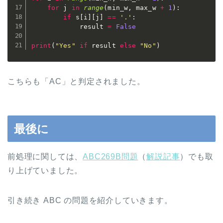
for
 j 
in
range
(
min_w
,
 max_w 
+
1
)
:
if
 s
[
i
]
[
j
]
==
'.'
:
            result 
=
False
print
(
"Yes"
if
 result 
else
"No"
)
こちらも「AC」と判定されました。
最後に
前処理に関しては、
ABC269B問題
（
解説記事
）でも取
り上げていました。
引き続き ABC の問題を紹介していきます。