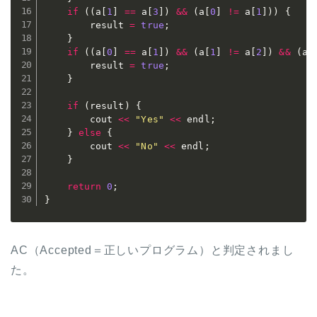
if
(
(
a
[
1
]
==
 a
[
3
]
)
&&
(
a
[
0
]
!=
 a
[
1
]
)
)
{
		result 
=
true
;
}
if
(
(
a
[
0
]
==
 a
[
1
]
)
&&
(
a
[
1
]
!=
 a
[
2
]
)
&&
(
a
[
		result 
=
true
;
}
if
(
result
)
{
		cout 
<<
"Yes"
<<
 endl
;
}
else
{
		cout 
<<
"No"
<<
 endl
;
}
return
0
;
}
AC（Accepted＝正しいプログラム）と判定されまし
た。