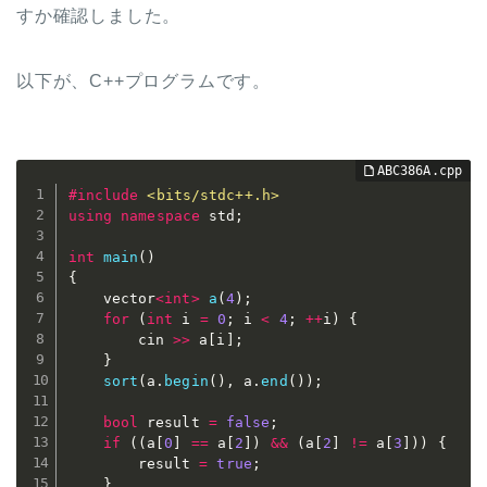
すか確認しました。
以下が、C++プログラムです。
#
include
<bits/stdc++.h>
using
namespace
 std
;
int
main
(
)
{
	vector
<
int
>
a
(
4
)
;
for
(
int
 i 
=
0
;
 i 
<
4
;
++
i
)
{
		cin 
>>
 a
[
i
]
;
}
sort
(
a
.
begin
(
)
,
 a
.
end
(
)
)
;
bool
 result 
=
false
;
if
(
(
a
[
0
]
==
 a
[
2
]
)
&&
(
a
[
2
]
!=
 a
[
3
]
)
)
{
		result 
=
true
;
}