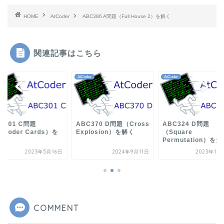
HOME
AtCoder
ABC386 A問題（Full House 2）を解く
関連記事はこちら
der
AtCoder
AtCoder
C301 C問題
ABC370 D問題（Cross
ABC324 D問題
tCoder Cards）を
Explosion）を解く
（Square
く
Permutation）を
2023年5月16日
2024年9月11日
2023年10
COMMENT