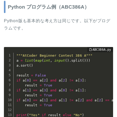
Python プログラム例（ABC386A）
Python版も基本的な考え方は同じです。以下がプログ
ラムです。
"""AtCoder Beginner Contest 386 A"""
a 
=
list
(
map
(
int
,
input
(
)
.
split
(
)
)
)
a
.
sort
(
)
result 
=
False
if
 a
[
0
]
==
 a
[
2
]
and
 a
[
2
]
!=
 a
[
3
]
:
    result 
=
True
if
 a
[
1
]
==
 a
[
3
]
and
 a
[
0
]
!=
 a
[
1
]
:
    result 
=
True
if
 a
[
0
]
==
 a
[
1
]
and
 a
[
1
]
!=
 a
[
2
]
and
 a
[
2
]
==
 a
[
    result 
=
True
print
(
"Yes"
if
 result 
else
"No"
)