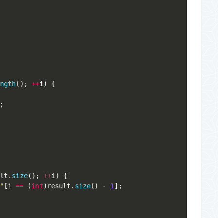
ength
(
)
;
++
i
)
{
;
ult
.
size
(
)
;
++
i
)
{
"
[
i 
==
(
int
)
result
.
size
(
)
-
1
]
;