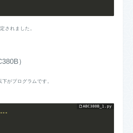
と判定されました。
380B）
。以下がプログラムです。
B"""