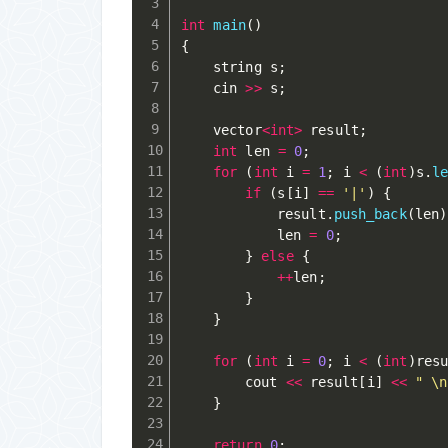
int
main
(
)
{
	string s
;
	cin 
>>
 s
;
	vector
<
int
>
 result
;
int
 len 
=
0
;
for
(
int
 i 
=
1
;
 i 
<
(
int
)
s
.
l
if
(
s
[
i
]
==
'|'
)
{
			result
.
push_back
(
len
)
			len 
=
0
;
}
else
{
++
len
;
}
}
for
(
int
 i 
=
0
;
 i 
<
(
int
)
res
		cout 
<<
 result
[
i
]
<<
" \n
}
return
0
;