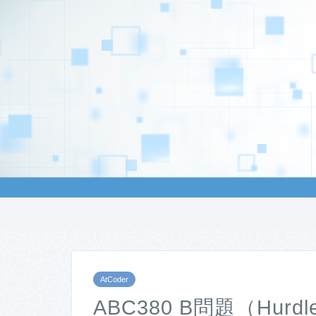
AtCoder
ABC380 B問題（Hurdl