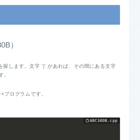
80B）
を探します。文字 ‘|’ があれば、その間にある文字
す。
++プログラムです。