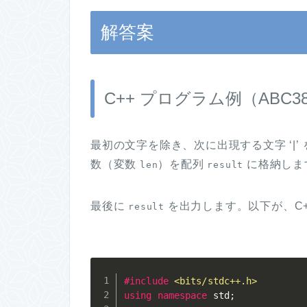
解答案
C++ プログラム例（ABC3
最初の文字を除き、次に出現する文字 ‘|’ 
数（変数
）を配列
に格納しま
len
result
最後に
を出力します。以下が、C
result
#
include
<bits/stdc++.h>
using
namespace
 std
;