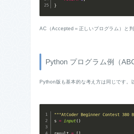
}
AC（Accepted＝正しいプログラム）
Python プログラム例（ABC
Python版も基本的な考え方は同じです
"""AtCoder Beginner Contest 380 
s 
=
input
(
)
result 
=
[
]