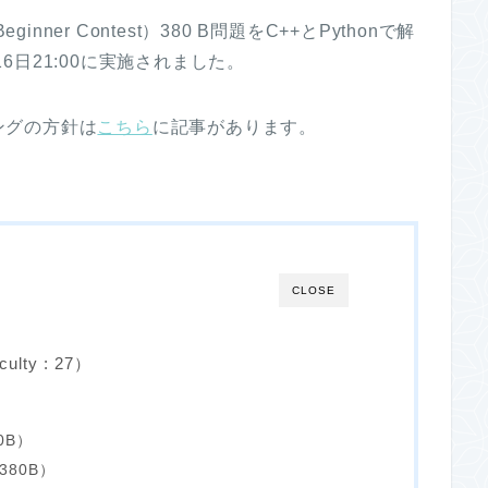
inner Contest）380 B問題をC++とPythonで解
16日21:00に実施されました。
ングの方針は
こちら
に記事があります。
CLOSE
culty : 27）
0B）
380B）