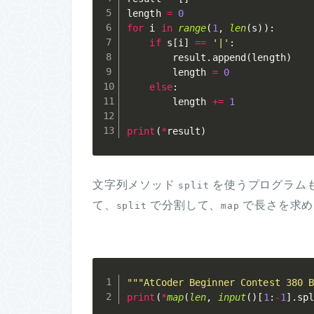
length 
=
0
for
 i 
in
range
(
1
,
len
(
s
)
)
:
if
 s
[
i
]
==
'|'
:
        result
.
append
(
length
)
        length 
=
0
else
:
        length 
+=
1
print
(
*
result
)
文字列メソッド
を使うプログラムも
split
て、
で分割して、
で長さを求
split
map
"""AtCoder Beginner Contest 380 
print
(
*
map
(
len
,
input
(
)
[
1
:
-
1
]
.
sp