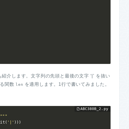
紹介します。文字列の先頭と最後の文字 ‘|’ を抜い
める関数
を適用します。1行で書いてみました。
len
B"""
lit
(
'|'
)
)
)