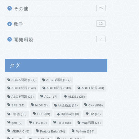
その他
26
数学
12
開発環境
7
タグ
ABC A問題
(127)
ABC B問題
(127)
ABC C問題
(149)
ABC D問題
(139)
ABC E問題
(83)
ABC F問題
(25)
ACL
(17)
ALDS1
(28)
BFS
(24)
bitDP
(8)
bit全検索
(13)
C++
(809)
C言語
(80)
DFS
(39)
Dijkstra法
(9)
DP
(46)
gmp
(9)
ITP1
(49)
ITP2
(45)
map活用
(25)
MISRA-C
(9)
Project Euler
(54)
Python
(624)