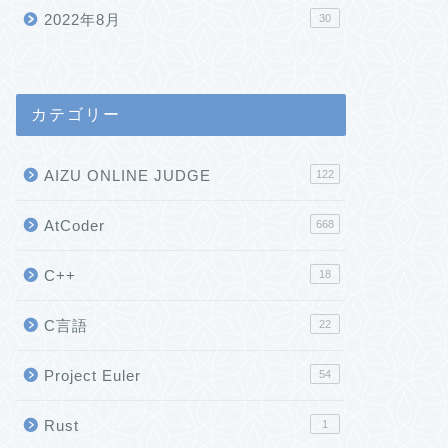
2022年8月
30
カテゴリー
AIZU ONLINE JUDGE
122
AtCoder
668
C++
18
C言語
22
Project Euler
54
Rust
1