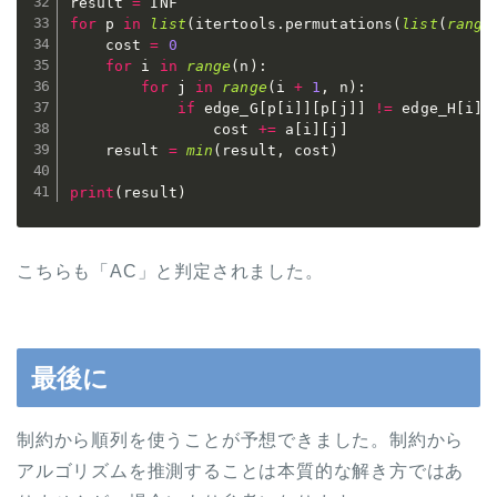
result 
=
for
 p 
in
list
(
itertools
.
permutations
(
list
(
range
    cost 
=
0
for
 i 
in
range
(
n
)
:
for
 j 
in
range
(
i 
+
1
,
 n
)
:
if
 edge_G
[
p
[
i
]
]
[
p
[
j
]
]
!=
 edge_H
[
i
]
[
                cost 
+=
 a
[
i
]
[
j
]
    result 
=
min
(
result
,
 cost
)
print
(
result
)
こちらも「AC」と判定されました。
最後に
制約から順列を使うことが予想できました。制約から
アルゴリズムを推測することは本質的な解き方ではあ