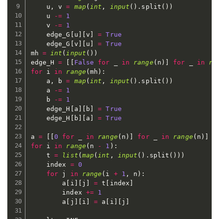
    u
,
 v 
=
map
(
int
,
input
(
)
.
split
(
)
)
    u 
-=
1
    v 
-=
1
    edge_G
[
u
]
[
v
]
=
True
    edge_G
[
v
]
[
u
]
=
True
mh 
=
int
(
input
(
)
)
edge_H 
=
[
[
False
for
 _ 
in
range
(
n
)
]
for
 _ 
in
ra
for
 i 
in
range
(
mh
)
:
    a
,
 b 
=
map
(
int
,
input
(
)
.
split
(
)
)
    a 
-=
1
    b 
-=
1
    edge_H
[
a
]
[
b
]
=
True
    edge_H
[
b
]
[
a
]
=
True
a 
=
[
[
0
for
 _ 
in
range
(
n
)
]
for
 _ 
in
range
(
n
)
]
for
 i 
in
range
(
n 
-
1
)
:
    t 
=
list
(
map
(
int
,
input
(
)
.
split
(
)
)
)
    index 
=
0
for
 j 
in
range
(
i 
+
1
,
 n
)
:
        a
[
i
]
[
j
]
=
 t
[
index
]
        index 
+=
1
        a
[
j
]
[
i
]
=
 a
[
i
]
[
j
]