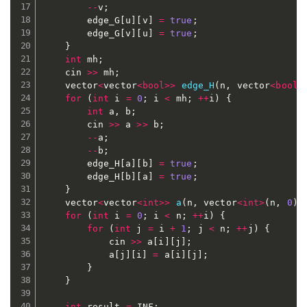
--
v
;
		edge_G
[
u
]
[
v
]
=
true
;
		edge_G
[
v
]
[
u
]
=
true
;
}
int
 mh
;
	cin 
>>
 mh
;
	vector
<
vector
<
bool
>>
edge_H
(
n
,
 vector
<
bool
>
for
(
int
 i 
=
0
;
 i 
<
 mh
;
++
i
)
{
int
 a
,
 b
;
		cin 
>>
 a 
>>
 b
;
--
a
;
--
b
;
		edge_H
[
a
]
[
b
]
=
true
;
		edge_H
[
b
]
[
a
]
=
true
;
}
	vector
<
vector
<
int
>>
a
(
n
,
 vector
<
int
>
(
n
,
0
)
)
for
(
int
 i 
=
0
;
 i 
<
 n
;
++
i
)
{
for
(
int
 j 
=
 i 
+
1
;
 j 
<
 n
;
++
j
)
{
			cin 
>>
 a
[
i
]
[
j
]
;
			a
[
j
]
[
i
]
=
 a
[
i
]
[
j
]
;
}
}
int
 result 
=
 INF
;