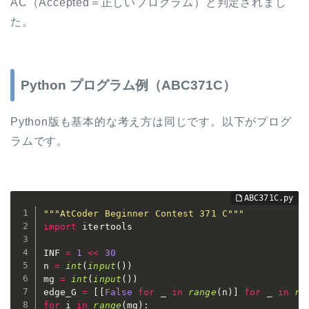
AC（Accepted＝正しいプログラム）と判定されまし
た。
Python プログラム例（ABC371C）
Python版も基本的な考え方は同じです。以下がプログ
ラムです。
"""AtCoder Beginner Contest 371 C"""
import
 itertools

INF 
=
1
<<
30
n 
=
int
(
input
(
)
)
mg 
=
int
(
input
(
)
)
edge_G 
=
[
[
False
for
 _ 
in
range
(
n
)
]
for
 _ 
in
ra
for
 i 
in
range
(
mg
)
: