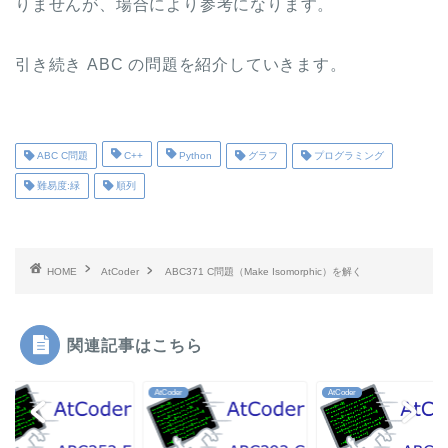
りませんが、場合により参考になります。
引き続き ABC の問題を紹介していきます。
ABC C問題
C++
Python
グラフ
プログラミング
難易度:緑
順列
HOME
AtCoder
ABC371 C問題（Make Isomorphic）を解く
関連記事はこちら
der
AtCoder
AtCoder