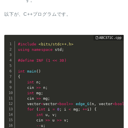
す。
以下が、C++プログラムです。
#
include
<bits/stdc++.h>
using
namespace
 std
;
#
define
 INF (1 << 30)
int
main
(
)
{
int
 n
;
	cin 
>>
 n
;
int
 mg
;
	cin 
>>
 mg
;
	vector
<
vector
<
bool
>>
edge_G
(
n
,
 vector
<
bool
>
for
(
int
 i 
=
0
;
 i 
<
 mg
;
++
i
)
{
int
 u
,
 v
;
		cin 
>>
 u 
>>
 v
;
--
u
;