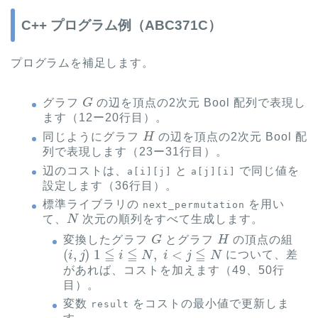
C++ プログラム例（ABC371C）
プログラムを補足します。
G
グラフ
の辺を頂点の2次元 Bool 配列で表現し
ます（12ー20行目）。
H
同じようにグラフ
の辺を頂点の2次元 Bool 配
列で表現します（23ー31行目）。
辺のコストは、
と
で同じ値を
a[i][j]
a[j][i]
設定します（36行目）。
標準ライブラリの
を用い
next_permutation
N
て、
次元の順列をすべて生成します。
G
H
変換したグラフ
とグラフ
の頂点の組
(
i
,
j
)
1
≦
i
≦
N
,
i
<
j
≦
N
について、差
があれば、コストを加えます（49、50行
目）。
変数
をコストの最小値で更新しま
result