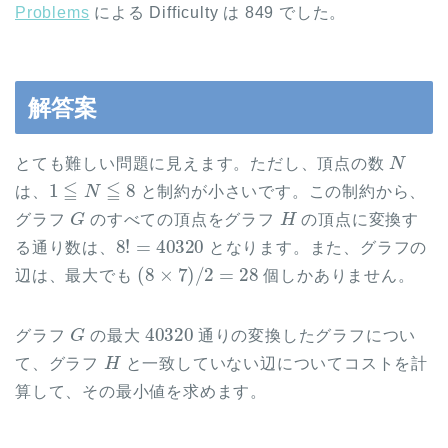
Problems
による Difficulty は 849 でした。
解答案
N
とても難しい問題に見えます。ただし、頂点の数
1
≦
N
≦
8
は、
と制約が小さいです。この制約から、
G
H
グラフ
のすべての頂点をグラフ
の頂点に変換す
8
!
=
40320
る通り数は、
となります。また、グラフの
(
8
×
7
)
/
2
=
28
辺は、最大でも
個しかありません。
G
40320
グラフ
の最大
通りの変換したグラフについ
H
て、グラフ
と一致していない辺についてコストを計
算して、その最小値を求めます。