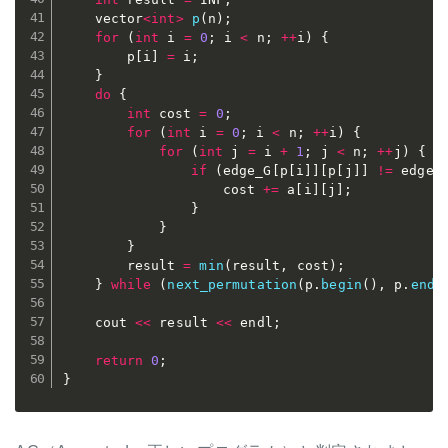
	vector
<
int
>
p
(
n
)
;
for
(
int
 i 
=
0
;
 i 
<
 n
;
++
i
)
{
		p
[
i
]
=
 i
;
}
do
{
int
 cost 
=
0
;
for
(
int
 i 
=
0
;
 i 
<
 n
;
++
i
)
{
for
(
int
 j 
=
 i 
+
1
;
 j 
<
 n
;
++
j
)
{
if
(
edge_G
[
p
[
i
]
]
[
p
[
j
]
]
!=
 edge_
					cost 
+=
 a
[
i
]
[
j
]
;
}
}
}
		result 
=
min
(
result
,
 cost
)
;
}
while
(
next_permutation
(
p
.
begin
(
)
,
 p
.
end
(
	cout 
<<
 result 
<<
 endl
;
return
0
;
}