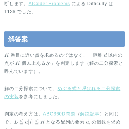
断します。
AtCoder Problems
による Difficulty は
1136 でした。
解答案
K
d
番目に近い点を求めるのではなく、「距離
以内の
K
点が
個以上あるか」を判定します（解の二分探索と
呼んでいます）。
解の二分探索について、
めぐる式と呼ばれる二分探索
の実装
を参考にしました。
判定の考え方は、
ABC360D問題
（
解説記事
）と同じ
L
≦
a
[
i
]
≦
R
a
i
で、
となる配列の要素
の個数を求め