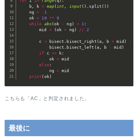
for
 i 
in
range
(
q
)
:
    b
,
 k 
=
map
(
int
,
input
(
)
.
split
(
)
)
    ng 
=
-
1
    ok 
=
10
**
9
while
abs
(
ok 
-
 ng
)
>
1
:
        mid 
=
(
ok 
+
 ng
)
//
2
        c 
=
 bisect
.
bisect_right
(
a
,
 b 
+
 mid
)
-
 \

            bisect
.
bisect_left
(
a
,
 b 
-
 mid
)
if
 c 
>=
 k
:
            ok 
=
 mid

else
:
            ng 
=
 mid

print
(
ok
)
こちらも「AC」と判定されました。
最後に