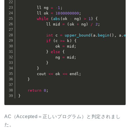
		ll ng 
=
-
1
;
		ll ok 
=
1000000000
;
while
(
abs
(
ok 
-
 ng
)
>
1
)
{
			ll mid 
=
(
ok 
+
 ng
)
/
2
;
int
 c 
=
upper_bound
(
a
.
begin
(
)
,
 a
.
en
if
(
c 
>=
 k
)
{
				ok 
=
 mid
;
}
else
{
				ng 
=
 mid
;
}
}
		cout 
<<
 ok 
<<
 endl
;
}
return
0
;
}
AC（Accepted＝正しいプログラム）と判定されまし
た。