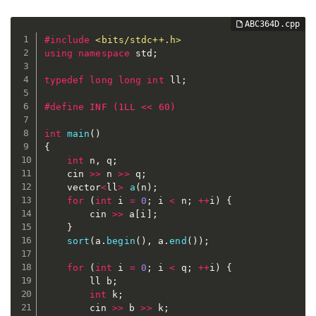
#
include
<bits/stdc++.h>
using
namespace
 std
;
typedef
long
long
int
 ll
;
#
define
 INF (1LL << 60)
int
main
(
)
{
int
 n
,
 q
;
	cin 
>>
 n 
>>
 q
;
	vector
<
ll
>
a
(
n
)
;
for
(
int
 i 
=
0
;
 i 
<
 n
;
++
i
)
{
		cin 
>>
 a
[
i
]
;
}
sort
(
a
.
begin
(
)
,
 a
.
end
(
)
)
;
for
(
int
 i 
=
0
;
 i 
<
 q
;
++
i
)
{
		ll b
;
int
 k
;
		cin 
>>
 b 
>>
 k
;