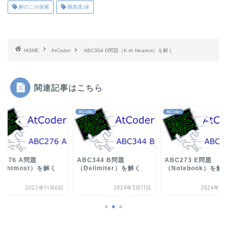
解の二分探索
難易度:緑
HOME
AtCoder
ABC364 D問題（K-th Nearest）を解く
関連記事はこちら
der
AtCoder
AtCoder
C276 A問題
ABC344 B問題
ABC273 E問題
ightmost）を解く
（Delimiter）を解く
（Notebook）を解
2022年11月6日
2024年3月11日
2024年5