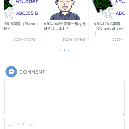
C355 B問題（Piano
ABCの紹介記事一覧を色
ABC328 C問題
）を解く
付きにしました
（Consecutive）
く
2024年5月27日
2023年12月16日
2023年11
COMMENT