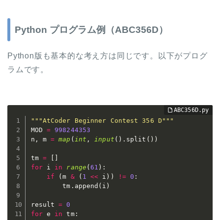
Python プログラム例（ABC356D）
Python版も基本的な考え方は同じです。以下がプログ
ラムです。
"""AtCoder Beginner Contest 356 D"""
MOD 
=
998244353
n
,
 m 
=
map
(
int
,
input
(
)
.
split
(
)
)
tm 
=
[
]
for
 i 
in
range
(
61
)
:
if
(
m 
&
(
1
<<
 i
)
)
!=
0
:
        tm
.
append
(
i
)
result 
=
0
for
 e 
in
 tm
: