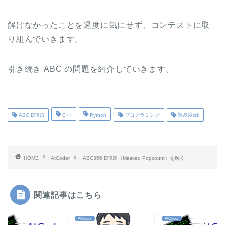
解けなかったことを過度に気にせず、コンテストに取
り組んでいきます。
引き続き ABC の問題を紹介していきます。
ABC D問題
C++
Python
プログラミング
難易度:緑
HOME
AtCoder
ABC356 D問題（Masked Popcount）を解く
関連記事はこちら
der
AtCoder
AtCoder