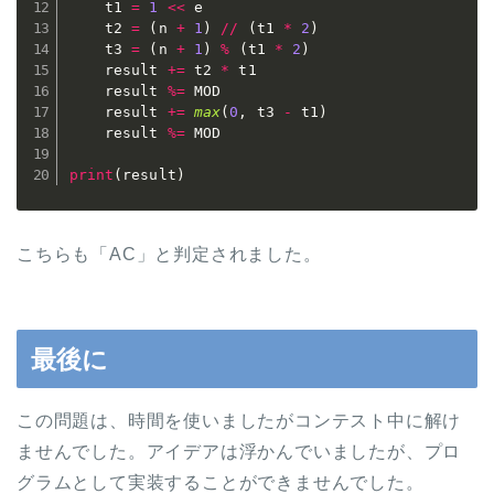
    t1 
=
1
<<
 e

    t2 
=
(
n 
+
1
)
//
(
t1 
*
2
)
    t3 
=
(
n 
+
1
)
%
(
t1 
*
2
)
    result 
+=
 t2 
*
 t1

    result 
%=
 MOD

    result 
+=
max
(
0
,
 t3 
-
 t1
)
    result 
%=
 MOD

print
(
result
)
こちらも「AC」と判定されました。
最後に
この問題は、時間を使いましたがコンテスト中に解け
ませんでした。アイデアは浮かんでいましたが、プロ
グラムとして実装することができませんでした。