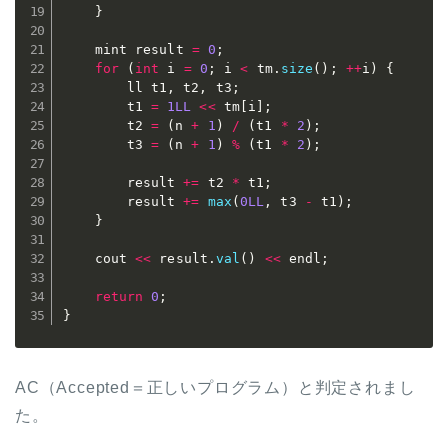
}
	mint result 
=
0
;
for
(
int
 i 
=
0
;
 i 
<
 tm
.
size
(
)
;
++
i
)
{
		ll t1
,
 t2
,
 t3
;
		t1 
=
1LL
<<
 tm
[
i
]
;
		t2 
=
(
n 
+
1
)
/
(
t1 
*
2
)
;
		t3 
=
(
n 
+
1
)
%
(
t1 
*
2
)
;
		result 
+=
 t2 
*
 t1
;
		result 
+=
max
(
0LL
,
 t3 
-
 t1
)
;
}
	cout 
<<
 result
.
val
(
)
<<
 endl
;
return
0
;
}
AC（Accepted＝正しいプログラム）と判定されまし
た。