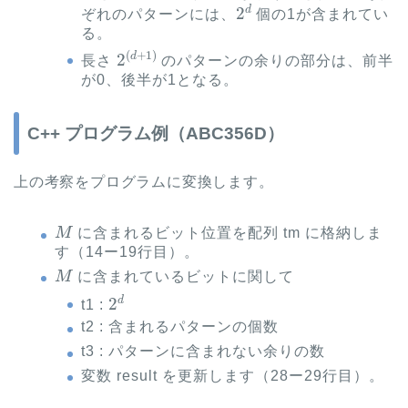
2
d
ぞれのパターンには、
個の1が含まれてい
る。
2
(
d
+
1
)
長さ
のパターンの余りの部分は、前半
が0、後半が1となる。
C++ プログラム例（ABC356D）
上の考察をプログラムに変換します。
M
に含まれるビット位置を配列 tm に格納しま
す（14ー19行目）。
M
に含まれているビットに関して
2
d
t1 :
t2 : 含まれるパターンの個数
t3 : パターンに含まれない余りの数
変数 result を更新します（28ー29行目）。