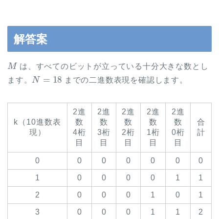
解答案
M
は、すべてのビットが立っている十分大きな数とし
N
=
18
ます。
までの二進数表現を確認します。
2進
2進
2進
2進
2進
k（10進数表
数
数
数
数
数
合
現）
4桁
3桁
2桁
1桁
0桁
計
目
目
目
目
目
0
0
0
0
0
0
0
1
0
0
0
0
1
1
2
0
0
0
1
0
1
3
0
0
0
1
1
2