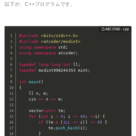
以下が、C++プログラムです。
#
include
<bits/stdc++.h>
#
include
<atcoder/modint>
using
namespace
 std
;
using
namespace
 atcoder
;
typedef
long
long
int
 ll
;
typedef
 modint998244353 mint
;
int
main
(
)
{
	ll n
,
 m
;
	cin 
>>
 n 
>>
 m
;
	vector
<
int
>
 tm
;
for
(
int
 i 
=
0
;
 i 
<=
60
;
++
i
)
{
if
(
(
m 
&
(
1LL
<<
 i
)
)
!=
0
)
{
			tm
.
push_back
(
i
)
;
}