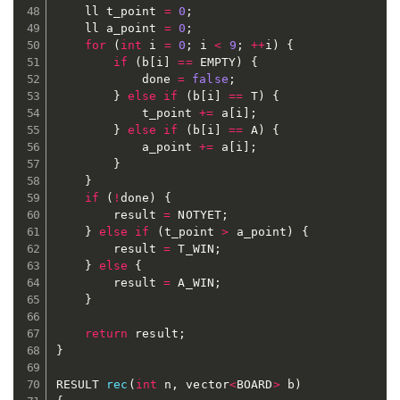
	ll t_point 
=
0
;
	ll a_point 
=
0
;
for
(
int
 i 
=
0
;
 i 
<
9
;
++
i
)
{
if
(
b
[
i
]
==
 EMPTY
)
{
			done 
=
false
;
}
else
if
(
b
[
i
]
==
 T
)
{
			t_point 
+=
 a
[
i
]
;
}
else
if
(
b
[
i
]
==
 A
)
{
			a_point 
+=
 a
[
i
]
;
}
}
if
(
!
done
)
{
		result 
=
 NOTYET
;
}
else
if
(
t_point 
>
 a_point
)
{
		result 
=
 T_WIN
;
}
else
{
		result 
=
 A_WIN
;
}
return
 result
;
}
RESULT 
rec
(
int
 n
,
 vector
<
BOARD
>
 b
)