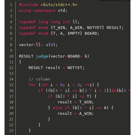
#
include
<bits/stdc++.h>
using
namespace
 std
;
typedef
long
long
int
 ll
;
typedef
enum
{
T_WIN
,
 A_WIN
,
 NOTYET
}
 RESULT
;
typedef
enum
{
T
,
 A
,
 EMPTY
}
 BOARD
;
vector
<
ll
>
a
(
9
)
;
RESULT 
judge
(
vector
<
BOARD
>
 b
)
{
	RESULT result 
=
 NOTYET
;
// column
for
(
int
 i 
=
0
;
 i 
<
3
;
++
i
)
{
if
(
(
b
[
3
*
 i
]
==
 b
[
3
*
 i 
+
1
]
)
&&
(
b
[
3
*
 
if
(
b
[
3
*
 i
]
==
 T
)
{
				result 
=
 T_WIN
;
}
else
if
(
b
[
3
*
 i
]
==
 A
)
{
				result 
=
 A_WIN
;
}
}
}