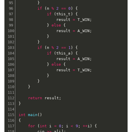
}
if
(
n 
%
2
==
0
)
{
if
(
this_t
)
{
				result 
=
 T_WIN
;
}
else
{
				result 
=
 A_WIN
;
}
}
if
(
n 
%
2
==
1
)
{
if
(
this_a
)
{
				result 
=
 A_WIN
;
}
else
{
				result 
=
 T_WIN
;
}
}
}
return
 result
;
}
int
main
(
)
{
for
(
int
 i 
=
0
;
 i 
<
9
;
++
i
)
{
		cin 
>>
 a
[
i
]
;