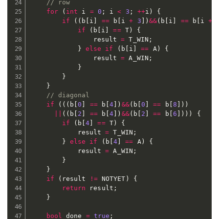
// row
for
(
int
 i 
=
0
;
 i 
<
3
;
++
i
)
{
if
(
(
b
[
i
]
==
 b
[
i 
+
3
]
)
&&
(
b
[
i
]
==
 b
[
i 
+
if
(
b
[
i
]
==
 T
)
{
				result 
=
 T_WIN
;
}
else
if
(
b
[
i
]
==
 A
)
{
				result 
=
 A_WIN
;
}
}
}
// diagonal
if
(
(
(
b
[
0
]
==
 b
[
4
]
)
&&
(
b
[
0
]
==
 b
[
8
]
)
)
||
(
(
b
[
2
]
==
 b
[
4
]
)
&&
(
b
[
2
]
==
 b
[
6
]
)
)
)
{
if
(
b
[
4
]
==
 T
)
{
			result 
=
 T_WIN
;
}
else
if
(
b
[
4
]
==
 A
)
{
			result 
=
 A_WIN
;
}
}
if
(
result 
!=
 NOTYET
)
{
return
 result
;
}
bool
 done 
=
true
;