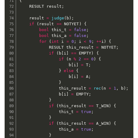
{
	RESULT result
;
	result 
=
judge
(
b
)
;
if
(
result 
==
 NOTYET
)
{
bool
 this_t 
=
false
;
bool
 this_a 
=
false
;
for
(
int
 i 
=
0
;
 i 
<
9
;
++
i
)
{
			RESULT this_result 
=
 NOTYET
;
if
(
b
[
i
]
==
 EMPTY
)
{
if
(
n 
%
2
==
0
)
{
					b
[
i
]
=
 T
;
}
else
{
					b
[
i
]
=
 A
;
}
				this_result 
=
rec
(
n 
+
1
,
 b
)
;
				b
[
i
]
=
 EMPTY
;
}
if
(
this_result 
==
 T_WIN
)
{
				this_t 
=
true
;
}
if
(
this_result 
==
 A_WIN
)
{
				this_a 
=
true
;
}