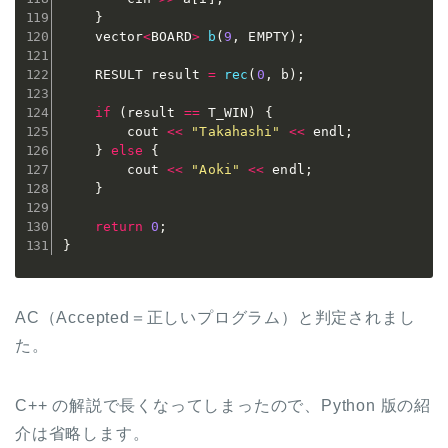
}
	vector
<
BOARD
>
b
(
9
,
 EMPTY
)
;
	RESULT result 
=
rec
(
0
,
 b
)
;
if
(
result 
==
 T_WIN
)
{
		cout 
<<
"Takahashi"
<<
 endl
;
}
else
{
		cout 
<<
"Aoki"
<<
 endl
;
}
return
0
;
}
AC（Accepted＝正しいプログラム）と判定されまし
た。
C++ の解説で長くなってしまったので、Python 版の紹
介は省略します。