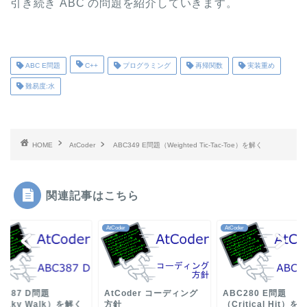
引き続き ABC の問題を紹介していきます。
ABC E問題
C++
プログラミング
再帰関数
実装重め
難易度:水
HOME
AtCoder
ABC349 E問題（Weighted Tic-Tac-Toe）を解く
関連記事はこちら
der
AtCoder
AtCoder
C387 D問題
AtCoder コーディング
ABC280 E問題
naky Walk）を解く
方針
（Critical Hit）を