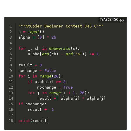
"""AtCoder Beginner Contest 345 C"""
s 
=
input
(
)
alpha 
=
[
0
]
*
26
for
 _
,
 ch 
in
enumerate
(
s
)
:
    alpha
[
ord
(
ch
)
-
ord
(
'a'
)
]
+=
1
result 
=
0
nochange 
=
False
for
 i 
in
range
(
26
)
:
if
 alpha
[
i
]
>=
2
:
        nochange 
=
True
for
 j 
in
range
(
i 
+
1
,
26
)
:
        result 
+=
 alpha
[
i
]
*
 alpha
[
j
]
if
 nochange
:
    result 
+=
1
print
(
result
)