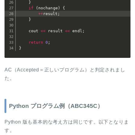
}
if
(
nochange
)
{
++
result
;
}
	cout 
<<
 result 
<<
 endl
;
return
0
;
}
AC（Accepted＝正しいプログラム）と判定されまし
た。
Python プログラム例（ABC345C）
Python 版も基本的な考え方は同じです。以下となりま
す。