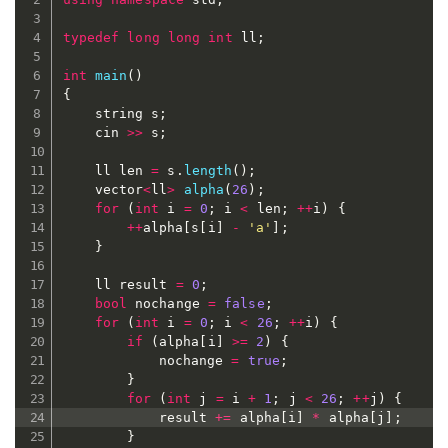
typedef
long
long
int
 ll
;
int
main
(
)
{
	string s
;
	cin 
>>
 s
;
	ll len 
=
 s
.
length
(
)
;
	vector
<
ll
>
alpha
(
26
)
;
for
(
int
 i 
=
0
;
 i 
<
 len
;
++
i
)
{
++
alpha
[
s
[
i
]
-
'a'
]
;
}
	ll result 
=
0
;
bool
 nochange 
=
false
;
for
(
int
 i 
=
0
;
 i 
<
26
;
++
i
)
{
if
(
alpha
[
i
]
>=
2
)
{
			nochange 
=
true
;
}
for
(
int
 j 
=
 i 
+
1
;
 j 
<
26
;
++
j
)
{
			result 
+=
 alpha
[
i
]
*
 alpha
[
j
]
;
}