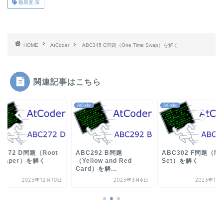
難易度:茶
HOME
AtCoder
ABC345 C問題（One Time Swap）を解く
関連記事はこちら
der
AtCoder
AtCoder
C272 D問題（Root
ABC292 B問題
ABC302 F問題（Me
Leaper）を解く
（Yellow and Red
Set）を解く
Card）を解...
2023年12月10日
2023年3月6日
2023年11