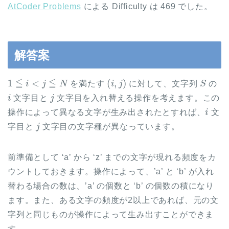
AtCoder Problems
による Difficulty は 469 でした。
解答案
1
≦
i
<
j
≦
N
(
i
,
j
)
S
を満たす
に対して、文字列
の
i
j
文字目と
文字目を入れ替える操作を考えます。この
i
操作によって異なる文字が生み出されたとすれば、
文
j
字目と
文字目の文字種が異なっています。
前準備として ‘a’ から ‘z’ までの文字が現れる頻度をカ
ウントしておきます。操作によって、’a’ と ‘b’ が入れ
替わる場合の数は、’a’ の個数と ‘b’ の個数の積になり
ます。また、ある文字の頻度が2以上であれば、元の文
字列と同じものが操作によって生み出すことができま
す。