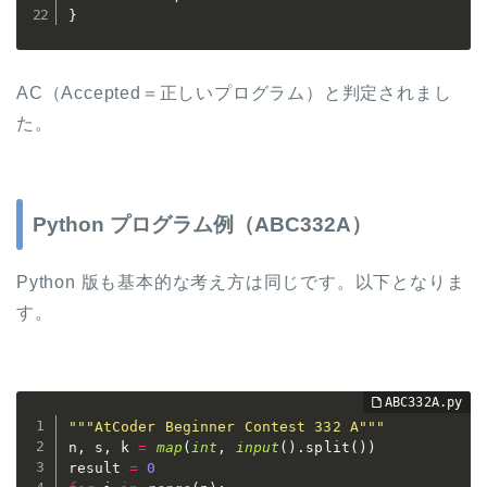
}
AC（Accepted＝正しいプログラム）と判定されまし
た。
Python プログラム例（ABC332A）
Python 版も基本的な考え方は同じです。以下となりま
す。
"""AtCoder Beginner Contest 332 A"""
n
,
 s
,
 k 
=
map
(
int
,
input
(
)
.
split
(
)
)
result 
=
0