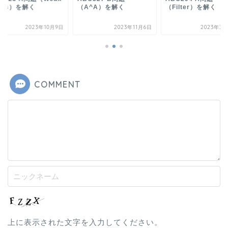
ats）を解く
（A^A）を解く
（Filter）を解く
2023年10月9日
2023年11月6日
2023年3月
COMMENT
上に表示された文字を入力してください。