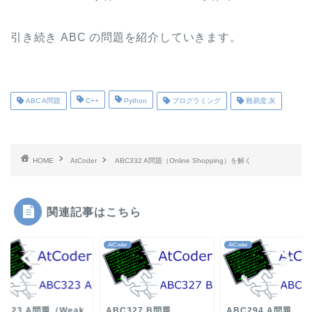
引き続き ABC の問題を紹介していきます。
ABC A問題
C++
Python
プログラミング
難易度:灰
HOME
AtCoder
ABC332 A問題（Online Shopping）を解く
関連記事はこちら
der
AtCoder
AtCoder
C323 A問題（Weak
ABC327 B問題
ABC294 A問題