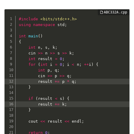
#
include
<bits/stdc++.h>
using
namespace
 std
;
int
main
(
)
{
int
 n
,
 s
,
 k
;
	cin 
>>
 n 
>>
 s 
>>
 k
;
int
 result 
=
0
;
for
(
int
 i 
=
0
;
 i 
<
 n
;
++
i
)
{
int
 p
,
 q
;
		cin 
>>
 p 
>>
 q
;
		result 
+=
 p 
*
 q
;
}
if
(
result 
<
 s
)
{
		result 
+=
 k
;
}
	cout 
<<
 result 
<<
 endl
;
return
0
;