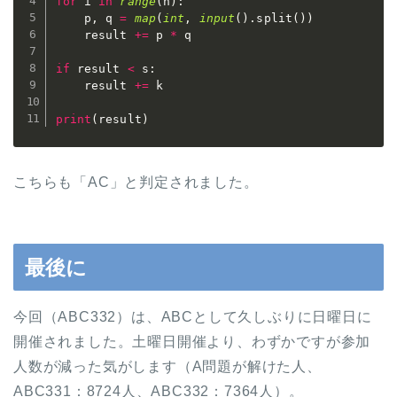
for
 i 
in
range
(
n
)
:
    p
,
 q 
=
map
(
int
,
input
(
)
.
split
(
)
)
    result 
+=
 p 
*
 q

if
 result 
<
 s
:
    result 
+=
 k

print
(
result
)
こちらも「AC」と判定されました。
最後に
今回（ABC332）は、ABCとして久しぶりに日曜日に
開催されました。土曜日開催より、わずかですが参加
人数が減った気がします（A問題が解けた人、
ABC331：8724人、ABC332：7364人）。