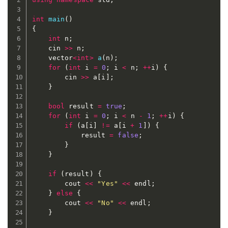
int
main
(
)
{
int
 n
;
	cin 
>>
 n
;
	vector
<
int
>
a
(
n
)
;
for
(
int
 i 
=
0
;
 i 
<
 n
;
++
i
)
{
		cin 
>>
 a
[
i
]
;
}
bool
 result 
=
true
;
for
(
int
 i 
=
0
;
 i 
<
 n 
-
1
;
++
i
)
{
if
(
a
[
i
]
!=
 a
[
i 
+
1
]
)
{
			result 
=
false
;
}
}
if
(
result
)
{
		cout 
<<
"Yes"
<<
 endl
;
}
else
{
		cout 
<<
"No"
<<
 endl
;
}