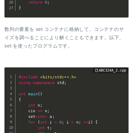
return
0
;
}
数列の要素を set コンテナに格納して、コンテナのサ
イズを調べることにより解くこともできます。以下、
set を使ったプログラムです。
#
include
<bits/stdc++.h>
using
namespace
 std
;
int
main
(
)
{
int
 n
;
	cin 
>>
 n
;
	set
<
int
>
 a
;
for
(
int
 i 
=
0
;
 i 
<
 n
;
++
i
)
{
int
 t
;