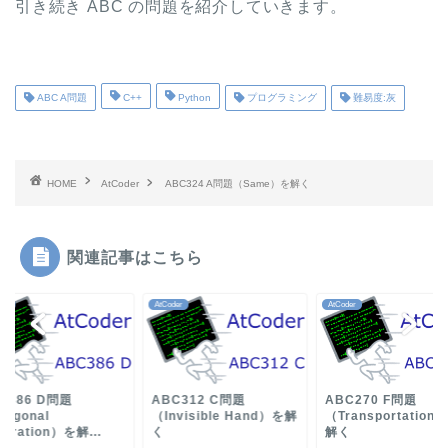
引き続き ABC の問題を紹介していきます。
ABC A問題
C++
Python
プログラミング
難易度:灰
HOME
AtCoder
ABC324 A問題（Same）を解く
関連記事はこちら
der
AtCoder
AtCoder
C386 D問題
ABC312 C問題
ABC270 F問題
iagonal
（Invisible Hand）を解
（Transportation
paration）を解...
く
解く