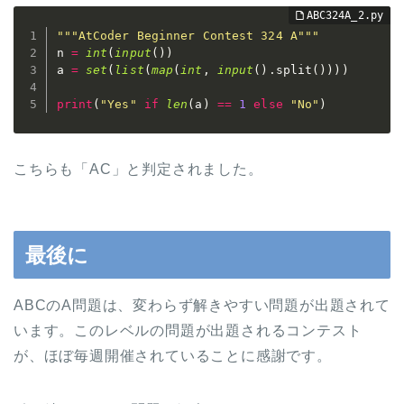
"""AtCoder Beginner Contest 324 A"""
n 
=
int
(
input
(
)
)
a 
=
set
(
list
(
map
(
int
,
input
(
)
.
split
(
)
)
)
)
print
(
"Yes"
if
len
(
a
)
==
1
else
"No"
)
こちらも「AC」と判定されました。
最後に
ABCのA問題は、変わらず解きやすい問題が出題されて
います。このレベルの問題が出題されるコンテスト
が、ほぼ毎週開催されていることに感謝です。