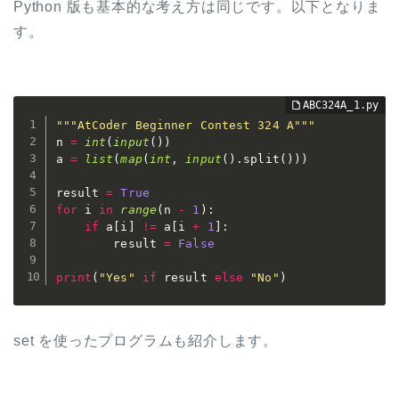
Python 版も基本的な考え方は同じです。以下となりま
す。
"""AtCoder Beginner Contest 324 A"""
n 
=
int
(
input
(
)
)
a 
=
list
(
map
(
int
,
input
(
)
.
split
(
)
)
)
result 
=
True
for
 i 
in
range
(
n 
-
1
)
:
if
 a
[
i
]
!=
 a
[
i 
+
1
]
:
        result 
=
False
print
(
"Yes"
if
 result 
else
"No"
)
set を使ったプログラムも紹介します。