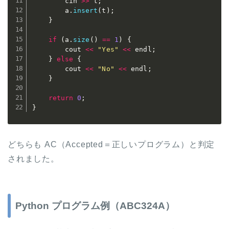
		cin 
>>
 t
;
		a
.
insert
(
t
)
;
}
if
(
a
.
size
(
)
==
1
)
{
		cout 
<<
"Yes"
<<
 endl
;
}
else
{
		cout 
<<
"No"
<<
 endl
;
}
return
0
;
}
どちらも AC（Accepted＝正しいプログラム）と判定
されました。
Python プログラム例（ABC324A）