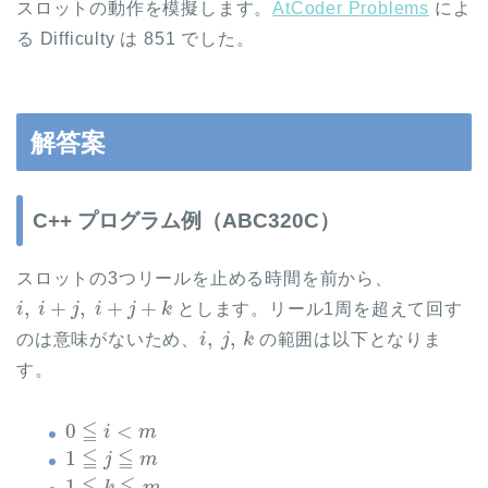
スロットの動作を模擬します。
AtCoder Problems
によ
る Difficulty は 851 でした。
解答案
C++ プログラム例（ABC320C）
スロットの3つリールを止める時間を前から、
i
,
i
+
j
,
i
+
j
+
k
とします。リール1周を超えて回す
i
,
j
,
k
のは意味がないため、
の範囲は以下となりま
す。
0
≦
i
<
m
1
≦
j
≦
m
1
≦
k
≦
m