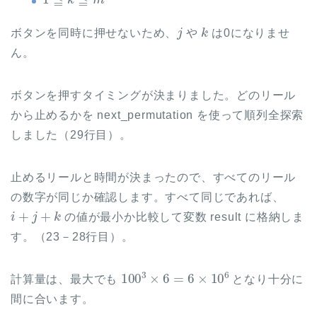
j
k
ボタンを同時に押せないため、
や
は0になりませ
ん。
ボタンを押すタイミングが決まりました。どのリール
から止めるかを next_permutation を使って順列全探索
しました（29行目）。
止めるリールと時間が決まったので、すべてのリール
の数字が同じか確認します。すべて同じであれば、
i
+
j
+
k
の値が最小か比較して変数 result に格納しま
す。（23－28行目）。
100
3
×
6
=
6
×
10
6
計算量は、最大でも
となり十分に
間に合います。