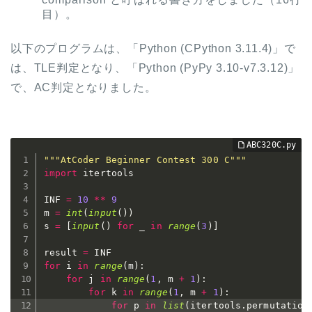
目）。
以下のプログラムは、「Python (CPython 3.11.4)」で
は、TLE判定となり、「Python (PyPy 3.10-v7.3.12)」
で、AC判定となりました。
"""AtCoder Beginner Contest 300 C"""
import
 itertools

INF 
=
10
**
9
m 
=
int
(
input
(
)
)
s 
=
[
input
(
)
for
 _ 
in
range
(
3
)
]
result 
=
for
 i 
in
range
(
m
)
:
for
 j 
in
range
(
1
,
 m 
+
1
)
:
for
 k 
in
range
(
1
,
 m 
+
1
)
:
for
 p 
in
list
(
itertools
.
permutation