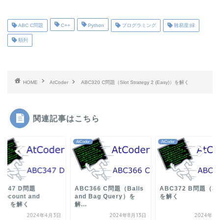
ABC C問題
C++
Python
プログラミング
難易度:緑
順列
HOME
AtCoder
ABC320 C問題（Slot Strategy 2 (Easy)）を解く
関連記事はこちら
der
AtCoder
AtCoder
C347 D問題
ABC366 C問題（Balls
ABC372 B問題（3
opcount and
and Bag Query）を
を解く
OR）を解く
解...
2024年4月3日
2024年8月13日
2024年1