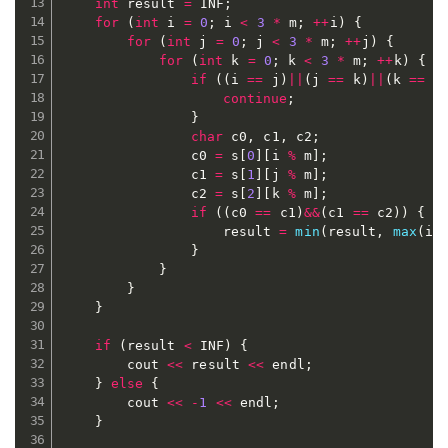
int
 result 
=
 INF
;
for
(
int
 i 
=
0
;
 i 
<
3
*
 m
;
++
i
)
{
for
(
int
 j 
=
0
;
 j 
<
3
*
 m
;
++
j
)
{
for
(
int
 k 
=
0
;
 k 
<
3
*
 m
;
++
k
)
{
if
(
(
i 
==
 j
)
||
(
j 
==
 k
)
||
(
k 
==
 i
continue
;
}
char
 c0
,
 c1
,
 c2
;
				c0 
=
 s
[
0
]
[
i 
%
 m
]
;
				c1 
=
 s
[
1
]
[
j 
%
 m
]
;
				c2 
=
 s
[
2
]
[
k 
%
 m
]
;
if
(
(
c0 
==
 c1
)
&&
(
c1 
==
 c2
)
)
{
					result 
=
min
(
result
,
max
(
i
,
}
}
}
}
if
(
result 
<
 INF
)
{
		cout 
<<
 result 
<<
 endl
;
}
else
{
		cout 
<<
-
1
<<
 endl
;
}