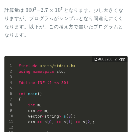
300
2.7
×
3
10
＝
7
計算量は
となります。少し大きくな
＝
りますが、プログラムがシンプルとなり間違えにくく
なります。以下が、この考え方で書いたプログラムと
なります。
#
include
<bits/stdc++.h>
using
namespace
 std
;
#
define
 INF (1 << 30)
int
main
(
)
{
int
 m
;
	cin 
>>
 m
;
	vector
<
string
>
s
(
3
)
;
	cin 
>>
 s
[
0
]
>>
 s
[
1
]
>>
 s
[
2
]
;