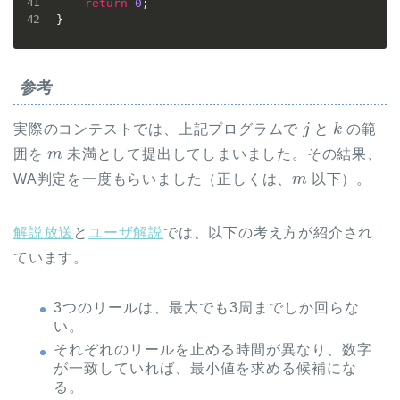
return
0
;
}
参考
j
k
実際のコンテストでは、上記プログラムで
と
の範
m
囲を
未満として提出してしまいました。その結果、
m
WA判定を一度もらいました（正しくは、
以下）。
解説放送
と
ユーザ解説
では、以下の考え方が紹介され
ています。
3つのリールは、最大でも3周までしか回らな
い。
それぞれのリールを止める時間が異なり、数字
が一致していれば、最小値を求める候補にな
る。