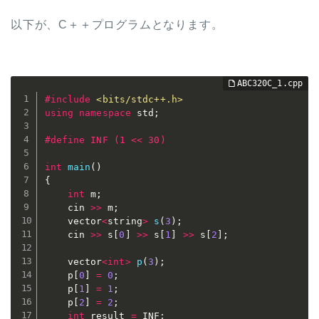
以下が、C＋＋プログラムとなります。
#
include
<bits/stdc++.h>
using
namespace
 std
;
#
define
 INF (1 << 30)
int
main
(
)
{
int
 m
;
	cin 
>>
 m
;
	vector
<
string
>
s
(
3
)
;
	cin 
>>
 s
[
0
]
>>
 s
[
1
]
>>
 s
[
2
]
;
	vector
<
int
>
p
(
3
)
;
	p
[
0
]
=
0
;
	p
[
1
]
=
1
;
	p
[
2
]
=
2
;
int
 result 
=
 INF
;