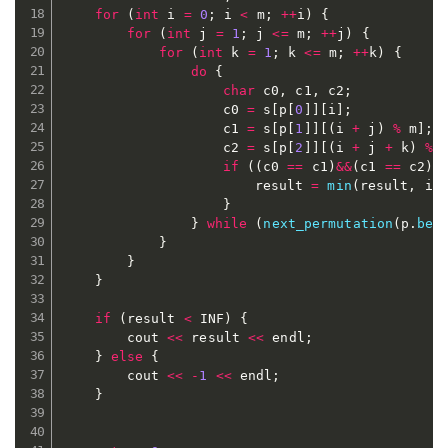
for
(
int
 i 
=
0
;
 i 
<
 m
;
++
i
)
{
for
(
int
 j 
=
1
;
 j 
<=
 m
;
++
j
)
{
for
(
int
 k 
=
1
;
 k 
<=
 m
;
++
k
)
{
do
{
char
 c0
,
 c1
,
 c2
;
					c0 
=
 s
[
p
[
0
]
]
[
i
]
;
					c1 
=
 s
[
p
[
1
]
]
[
(
i 
+
 j
)
%
 m
]
;
					c2 
=
 s
[
p
[
2
]
]
[
(
i 
+
 j 
+
 k
)
%
 
if
(
(
c0 
==
 c1
)
&&
(
c1 
==
 c2
)
)
						result 
=
min
(
result
,
 i 
}
}
while
(
next_permutation
(
p
.
beg
}
}
}
if
(
result 
<
 INF
)
{
		cout 
<<
 result 
<<
 endl
;
}
else
{
		cout 
<<
-
1
<<
 endl
;
}