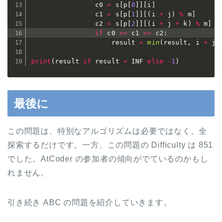
                c0 
=
 s
[
p
[
0
]
]
[
i
]
                c1 
=
 s
[
p
[
1
]
]
[
(
i 
+
 j
)
%
 m
]
                c2 
=
 s
[
p
[
2
]
]
[
(
i 
+
 j 
+
 k
)
%
 m
]
if
 c0 
==
 c1 
==
 c2
:
                    result 
=
min
(
result
,
 i 
+
 j 
print
(
result 
if
 result 
<
 INF 
else
-
1
)
最後に
この問題は、特別なアルゴリズムは必要ではなく、全
探索するだけです。一方、この問題の Difficulty は 851
でした。AtCoder の参加者の傾向がでているのかもし
れません。
引き続き ABC の問題を紹介していきます。