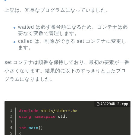
上記は、冗長なプログラムになっていました。
waited は必ず番号順になるため、コンテナは必
要なく変数で管理します。
called は、削除ができる set コンテナに変更し
ます。
set コンテナは順番を保持しており、最初の要素が一番
小さくなります。結果的に以下のすっきりとしたプロ
グラムになりました。
#
include
<bits/stdc++.h>
using
namespace
 std
;
int
main
(
)
{