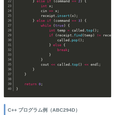
}
else
if
(
command 
==
2
)
{
int
 x
;
			cin 
>>
 x
;
			receipt
.
insert
(
x
)
;
}
else
if
(
command 
==
3
)
{
while
(
true
)
{
int
 temp 
=
 called
.
top
(
)
;
if
(
receipt
.
find
(
temp
)
!=
 recei
					called
.
pop
(
)
;
}
else
{
break
;
}
}
			cout 
<<
 called
.
top
(
)
<<
 endl
;
}
}
return
0
;
}
C++ プログラム例（ABC294D）