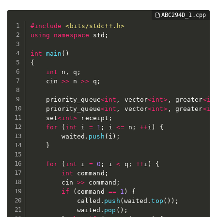
#
include
<bits/stdc++.h>
using
namespace
 std
;
int
main
(
)
{
int
 n
,
 q
;
	cin 
>>
 n 
>>
 q
;
	priority_queue
<
int
,
 vector
<
int
>
,
 greater
<
in
	priority_queue
<
int
,
 vector
<
int
>
,
 greater
<
in
	set
<
int
>
 receipt
;
for
(
int
 i 
=
1
;
 i 
<=
 n
;
++
i
)
{
		waited
.
push
(
i
)
;
}
for
(
int
 i 
=
0
;
 i 
<
 q
;
++
i
)
{
int
 command
;
		cin 
>>
 command
;
if
(
command 
==
1
)
{
			called
.
push
(
waited
.
top
(
)
)
;
			waited
.
pop
(
)
;