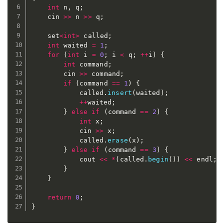
int
 n
,
 q
;
	cin 
>>
 n 
>>
 q
;
	set
<
int
>
 called
;
int
 waited 
=
1
;
for
(
int
 i 
=
0
;
 i 
<
 q
;
++
i
)
{
int
 command
;
		cin 
>>
 command
;
if
(
command 
==
1
)
{
			called
.
insert
(
waited
)
;
++
waited
;
}
else
if
(
command 
==
2
)
{
int
 x
;
			cin 
>>
 x
;
			called
.
erase
(
x
)
;
}
else
if
(
command 
==
3
)
{
			cout 
<<
*
(
called
.
begin
(
)
)
<<
 endl
;
}
}
return
0
;
}