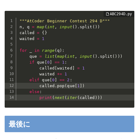
"""AtCoder Beginner Contest 294 D"""
n
,
 q 
=
map
(
int
,
input
(
)
.
split
(
)
)
called 
=
{
}
waited 
=
1
for
 _ 
in
range
(
q
)
:
    que 
=
list
(
map
(
int
,
input
(
)
.
split
(
)
)
)
if
 que
[
0
]
==
1
:
        called
[
waited
]
=
1
        waited 
+=
1
elif
 que
[
0
]
==
2
:
        called
.
pop
(
que
[
1
]
)
else
:
print
(
next
(
iter
(
called
)
)
)
最後に