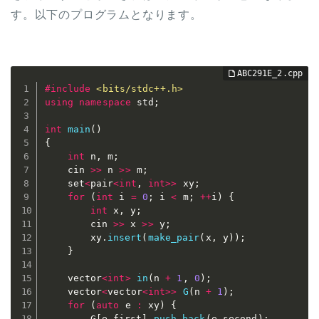
す。以下のプログラムとなります。
#
include
<bits/stdc++.h>
using
namespace
 std
;
int
main
(
)
{
int
 n
,
 m
;
	cin 
>>
 n 
>>
 m
;
	set
<
pair
<
int
,
int
>>
 xy
;
for
(
int
 i 
=
0
;
 i 
<
 m
;
++
i
)
{
int
 x
,
 y
;
		cin 
>>
 x 
>>
 y
;
		xy
.
insert
(
make_pair
(
x
,
 y
)
)
;
}
	vector
<
int
>
in
(
n 
+
1
,
0
)
;
	vector
<
vector
<
int
>>
G
(
n 
+
1
)
;
for
(
auto
 e 
:
 xy
)
{
		G
[
e
.
first
]
.
push_back
(
e
.
second
)
;