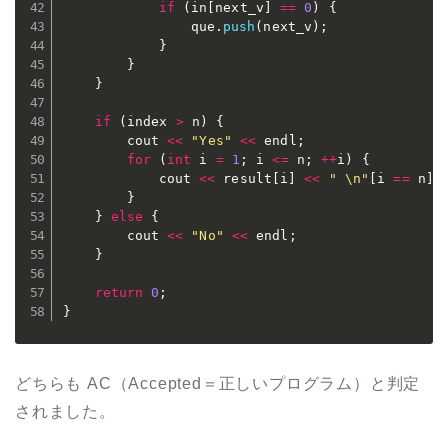
if
(
in
[
next_v
]
==
0
)
{
				que
.
push
(
next_v
)
;
}
}
}
if
(
index 
>
 n
)
{
		cout 
<<
"Yes"
<<
 endl
;
for
(
int
 i 
=
1
;
 i 
<=
 n
;
++
i
)
{
			cout 
<<
 result
[
i
]
<<
" \n"
[
i 
==
 n
]
;
}
}
else
{
		cout 
<<
"No"
<<
 endl
;
}
return
0
;
}
どちらも AC（Accepted＝正しいプログラム）と判定
されました。