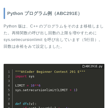
Python プログラム例（ABC291E）
Python 版は、C++ のプログラムをそのまま移植しまし
た。再帰関数の呼び出し回数の上限を増やすために
sys.setrecursionlimit を呼び出しています（5行目）。
回数は余裕をみて設定しました。
"""AtCoder Beginner Contest 291 E"""
import
 sys

LIMIT 
=
10
**
6
sys
.
setrecursionlimit
(
LIMIT 
+
1
)
def
dfs
(
v
)
: