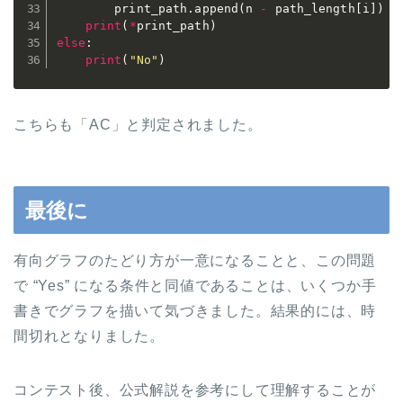
        print_path
.
append
(
n 
-
 path_length
[
i
]
)
print
(
*
print_path
)
else
:
print
(
"No"
)
こちらも「AC」と判定されました。
最後に
有向グラフのたどり方が一意になることと、この問題
で “Yes” になる条件と同値であることは、いくつか手
書きでグラフを描いて気づきました。結果的には、時
間切れとなりました。
コンテスト後、公式解説を参考にして理解することが