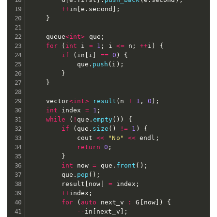
++
in
[
e
.
second
]
;
}
	queue
<
int
>
 que
;
for
(
int
 i 
=
1
;
 i 
<=
 n
;
++
i
)
{
if
(
in
[
i
]
==
0
)
{
			que
.
push
(
i
)
;
}
}
	vector
<
int
>
result
(
n 
+
1
,
0
)
;
int
 index 
=
1
;
while
(
!
que
.
empty
(
)
)
{
if
(
que
.
size
(
)
!=
1
)
{
			cout 
<<
"No"
<<
 endl
;
return
0
;
}
int
 now 
=
 que
.
front
(
)
;
		que
.
pop
(
)
;
		result
[
now
]
=
 index
;
++
index
;
for
(
auto
 next_v 
:
 G
[
now
]
)
{
--
in
[
next_v
]
;