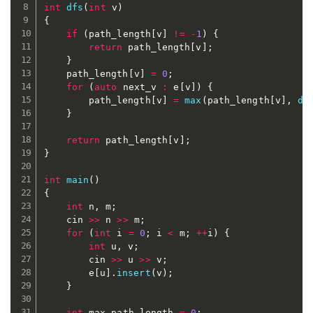
int
dfs
(
int
 v
)
{
if
(
path_length
[
v
]
!=
-
1
)
{
return
 path_length
[
v
]
;
}
	path_length
[
v
]
=
0
;
for
(
auto
 next_v 
:
 e
[
v
]
)
{
		path_length
[
v
]
=
max
(
path_length
[
v
]
,
df
}
return
 path_length
[
v
]
;
}
int
main
(
)
{
int
 n
,
 m
;
	cin 
>>
 n 
>>
 m
;
for
(
int
 i 
=
0
;
 i 
<
 m
;
++
i
)
{
int
 u
,
 v
;
		cin 
>>
 u 
>>
 v
;
		e
[
u
]
.
insert
(
v
)
;
}
int
 max_path_length 
=
0
;