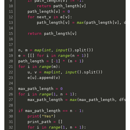
if
 path_length
[
v
]
!=
-
1
:
return
 path_length
[
v
]
    path_length
[
v
]
=
0
for
 next_v 
in
 e
[
v
]
:
        path_length
[
v
]
=
max
(
path_length
[
v
]
,
 df
return
 path_length
[
v
]
n
,
 m 
=
map
(
int
,
input
(
)
.
split
(
)
)
e 
=
[
[
]
for
 i 
in
range
(
n 
+
1
)
]
path_length 
=
[
-
1
]
*
(
n 
+
1
)
for
 i 
in
range
(
m
)
:
    u
,
 v 
=
map
(
int
,
input
(
)
.
split
(
)
)
    e
[
u
]
.
append
(
v
)
max_path_length 
=
0
for
 i 
in
range
(
1
,
 n 
+
1
)
:
    max_path_length 
=
max
(
max_path_length
,
 dfs
(
if
 max_path_length 
==
 n 
-
1
:
print
(
"Yes"
)
    print_path 
=
[
]
for
 i 
in
range
(
1
,
 n 
+
1
)
: