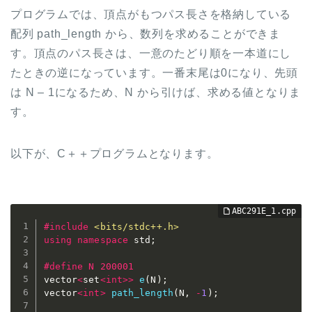
プログラムでは、頂点がもつパス長さを格納している
配列 path_length から、数列を求めることができま
す。頂点のパス長さは、一意のたどり順を一本道にし
たときの逆になっています。一番末尾は0になり、先頭
は N – 1になるため、N から引けば、求める値となりま
す。
以下が、C＋＋プログラムとなります。
#
include
<bits/stdc++.h>
using
namespace
 std
;
#
define
 N 200001
vector
<
set
<
int
>>
e
(
N
)
;
vector
<
int
>
path_length
(
N
,
-
1
)
;