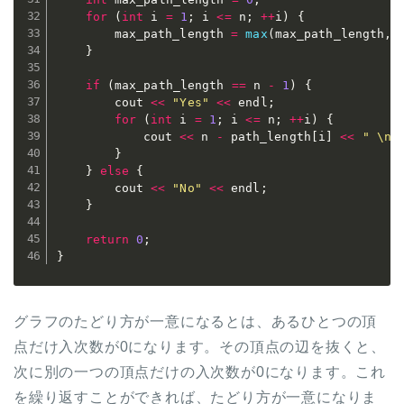
for
(
int
 i 
=
1
;
 i 
<=
 n
;
++
i
)
{
		max_path_length 
=
max
(
max_path_length
,
}
if
(
max_path_length 
==
 n 
-
1
)
{
		cout 
<<
"Yes"
<<
 endl
;
for
(
int
 i 
=
1
;
 i 
<=
 n
;
++
i
)
{
			cout 
<<
 n 
-
 path_length
[
i
]
<<
" \n"
}
}
else
{
		cout 
<<
"No"
<<
 endl
;
}
return
0
;
}
グラフのたどり方が一意になるとは、あるひとつの頂
点だけ入次数が0になります。その頂点の辺を抜くと、
次に別の一つの頂点だけの入次数が0になります。これ
を繰り返すことができれば、たどり方が一意になりま