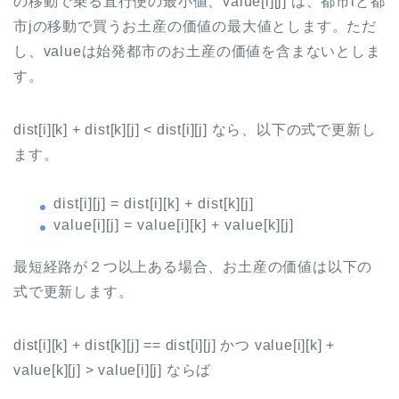
の移動で乗る直行便の最小値、value[i][j] は、都市iと都
市jの移動で買うお土産の価値の最大値とします。ただ
し、valueは始発都市のお土産の価値を含まないとしま
す。
dist[i][k] + dist[k][j] < dist[i][j] なら、以下の式で更新し
ます。
dist[i][j] = dist[i][k] + dist[k][j]
value[i][j] = value[i][k] + value[k][j]
最短経路が２つ以上ある場合、お土産の価値は以下の
式で更新します。
dist[i][k] + dist[k][j] == dist[i][j] かつ value[i][k] +
value[k][j] > value[i][j] ならば