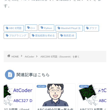
す。
ABC E問題
C++
Python
Warshell Floyd 法
グラフ
プログラミング
最短経路を求める
難易度:緑
HOME
AtCoder
ABC286 E問題（Souvenir）を解く
関連記事はこちら
der
AtCoder
AtCoder
C327 D問題（Good
ABCの紹介記事一覧を作
ABC372 B問題（3