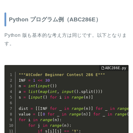
Python プログラム例（ABC286E）
Python 版も基本的な考え方は同じです。以下となりま
す。
"""AtCoder Beginner Contest 286 E"""
INF 
=
1
<<
30
n 
=
int
(
input
(
)
)
a 
=
list
(
map
(
int
,
input
(
)
.
split
(
)
)
)
s 
=
[
input
(
)
for
 i 
in
range
(
n
)
]
dist 
=
[
[
INF 
for
 _ 
in
range
(
n
)
]
for
 _ 
in
range
(
value 
=
[
[
0
for
 _ 
in
range
(
n
)
]
for
 _ 
in
range
(
n
for
 i 
in
range
(
n
)
:
for
 j 
in
range
(
n
)
:
if
 s
[
i
]
[
j
]
==
'Y'
: