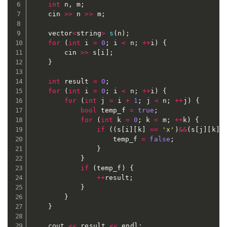
int
 n
,
 m
;
	cin 
>>
 n 
>>
 m
;
	vector
<
string
>
s
(
n
)
;
for
(
int
 i 
=
0
;
 i 
<
 n
;
++
i
)
{
		cin 
>>
 s
[
i
]
;
}
int
 result 
=
0
;
for
(
int
 i 
=
0
;
 i 
<
 n
;
++
i
)
{
for
(
int
 j 
=
 i 
+
1
;
 j 
<
 n
;
++
j
)
{
bool
 temp_f 
=
true
;
for
(
int
 k 
=
0
;
 k 
<
 m
;
++
k
)
{
if
(
(
s
[
i
]
[
k
]
==
'x'
)
&&
(
s
[
j
]
[
k
]
					temp_f 
=
false
;
}
}
if
(
temp_f
)
{
++
result
;
}
}
}
	cout 
<<
 result 
<<
 endl
;