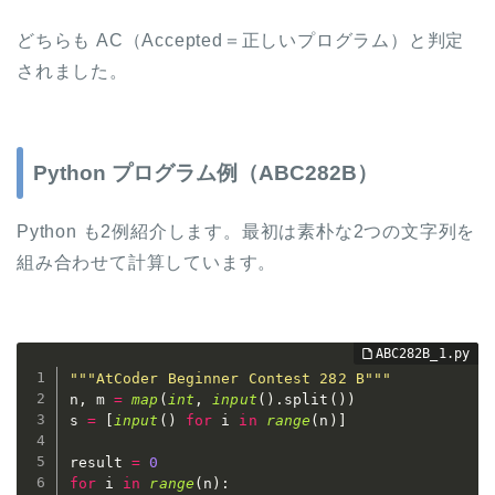
どちらも AC（Accepted＝正しいプログラム）と判定
されました。
Python プログラム例（ABC282B）
Python も2例紹介します。最初は素朴な2つの文字列を
組み合わせて計算しています。
"""AtCoder Beginner Contest 282 B"""
n
,
 m 
=
map
(
int
,
input
(
)
.
split
(
)
)
s 
=
[
input
(
)
for
 i 
in
range
(
n
)
]
result 
=
0
for
 i 
in
range
(
n
)
: