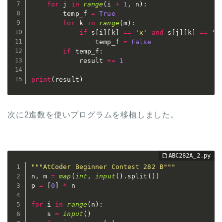
for
 j 
in
range
(
i 
+
1
,
 n
)
:
        temp_f 
=
True
for
 k 
in
range
(
m
)
:
if
 s
[
i
]
[
k
]
==
'x'
and
 s
[
j
]
[
k
]
==
'x
                temp_f 
=
False
if
 temp_f
:
            result 
+=
1
print
(
result
)
次に2進数を使いプログラムを移植しました。
"""AtCoder Beginner Contest 282 B"""
n
,
 m 
=
map
(
int
,
input
(
)
.
split
(
)
)
p 
=
[
0
]
*
 n

for
 i 
in
range
(
n
)
:
    s 
=
input
(
)