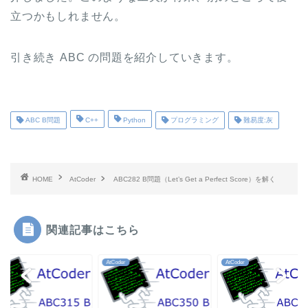
立つかもしれません。
引き続き ABC の問題を紹介していきます。
ABC B問題
C++
Python
プログラミング
難易度:灰
HOME
AtCoder
ABC282 B問題（Let’s Get a Perfect Score）を解く
関連記事はこちら
der
AtCoder
AtCoder