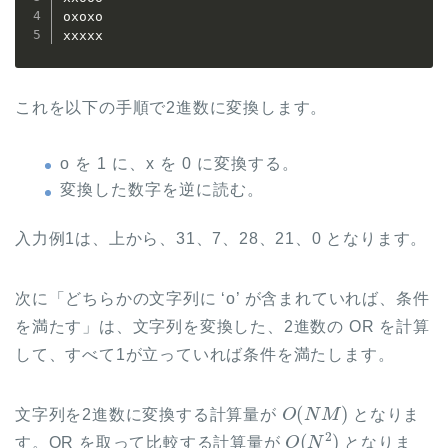
oxoxo

xxxxx
これを以下の手順で2進数に変換します。
o を 1 に、x を 0 に変換する。
変換した数字を逆に読む。
入力例1は、上から、31、7、28、21、0 となります。
次に「どちらかの文字列に ‘o’ が含まれていれば、条件
を満たす」は、文字列を変換した、2進数の OR を計算
して、すべて1が立っていれば条件を満たします。
O
(
N
M
)
文字列を2進数に変換する計算量が
となりま
O
(
N
2
)
す。OR を取って比較する計算量が
となりま