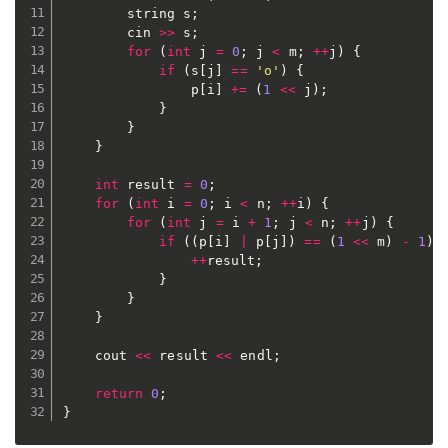
		string s
;
		cin 
>>
 s
;
for
(
int
 j 
=
0
;
 j 
<
 m
;
++
j
)
{
if
(
s
[
j
]
==
'o'
)
{
				p
[
i
]
+=
(
1
<<
 j
)
;
}
}
}
int
 result 
=
0
;
for
(
int
 i 
=
0
;
 i 
<
 n
;
++
i
)
{
for
(
int
 j 
=
 i 
+
1
;
 j 
<
 n
;
++
j
)
{
if
(
(
p
[
i
]
|
 p
[
j
]
)
==
(
1
<<
 m
)
-
1
)
++
result
;
}
}
}
	cout 
<<
 result 
<<
 endl
;
return
0
;
}