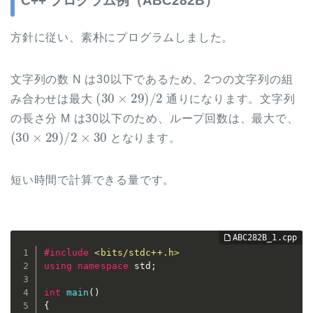
C++ プログラム例（ABC282B）
方針に従い、素朴にプログラムしました。
文字列の数 N は30以下であるため、2つの文字列の組
(
30
×
29
)
/
2
み合わせは最大
通りになります。文字列
の長さ分 M は30以下のため、ループ回数は、最大で、
(
30
×
29
)
/
2
×
30
となります。
短い時間で計算できる量です。
#
include
<bits/stdc++.h>
using
namespace
 std
;
int
main
(
)
{