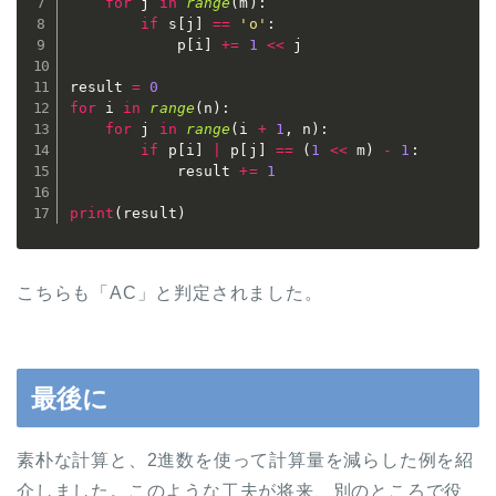
for
 j 
in
range
(
m
)
:
if
 s
[
j
]
==
'o'
:
            p
[
i
]
+=
1
<<
 j

result 
=
0
for
 i 
in
range
(
n
)
:
for
 j 
in
range
(
i 
+
1
,
 n
)
:
if
 p
[
i
]
|
 p
[
j
]
==
(
1
<<
 m
)
-
1
:
            result 
+=
1
print
(
result
)
こちらも「AC」と判定されました。
最後に
素朴な計算と、2進数を使って計算量を減らした例を紹
介しました。このような工夫が将来、別のところで役