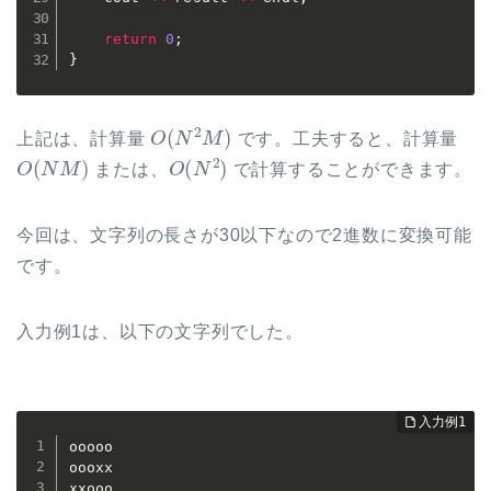
return
0
;
}
O
(
N
2
M
)
上記は、計算量
です。工夫すると、計算量
O
(
N
M
)
O
(
N
2
)
または、
で計算することができます。
今回は、文字列の長さが30以下なので2進数に変換可能
です。
入力例1は、以下の文字列でした。
ooooo

oooxx

xxooo
