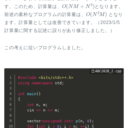
O
(
N
M
+
N
2
)
す。このため、計算量は、
となります。
O
(
N
2
M
)
前述の素朴なプログラムの計算量は、
となり
ます。計算量としては改善できています。（2023/1/5
計算量に関する記述に誤りがあり修正しました。）
この考えに従いプログラムしました。
#
include
<bits/stdc++.h>
using
namespace
 std
;
int
main
(
)
{
int
 n
,
 m
;
	cin 
>>
 n 
>>
 m
;
	vector
<
unsigned
int
>
p
(
n
,
0
)
;
for
(
int
 i 
=
0
;
 i 
<
 n
;
++
i
)
{