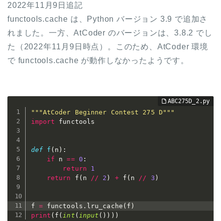
2022年11月9日追記
functools.cache は、Python バージョン 3.9 で追加さ
れました。一方、AtCoder のバージョンは、3.8.2 でし
た（2022年11月9日時点）。このため、AtCoder 環境
で functools.cache が動作しなかったようです。
"""AtCoder Beginner Contest 275 D"""
import
 functools

def
f
(
n
)
:
if
 n 
==
0
:
return
1
return
 f
(
n 
//
2
)
+
 f
(
n 
//
3
)
f 
=
 functools
.
lru_cache
(
f
)
print
(
f
(
int
(
input
(
)
)
)
)