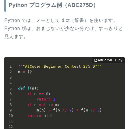
Python プログラム例（ABC275D）
Python では、メモとして dict（辞書）を使います。
Python 版は、おまじないが少ない分だけ、すっきりと
見えます。
"""AtCoder Beginner Contest 275 D"""
m 
=
{
}
def
f
(
n
)
:
if
 n 
==
0
:
return
1
if
 n 
not
in
 m
:
        m
[
n
]
=
 f
(
n 
//
2
)
+
 f
(
n 
//
3
)
return
 m
[
n
]