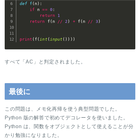
def
f
(
n
)
:
if
 n 
==
0
:
return
1
return
 f
(
n 
//
2
)
+
 f
(
n 
//
3
)
print
(
f
(
int
(
input
(
)
)
)
)
すべて「AC」と判定されました。
最後に
この問題は、メモ化再帰を使う典型問題でした。
Python 版の解答で初めてデコレータを使いました。
Python は、関数をオブジェクトとして使えることが分
かり勉強になりました。