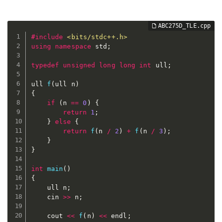
#
include
<bits/stdc++.h>
using
namespace
 std
;
typedef
unsigned
long
long
int
 ull
;
ull 
f
(
ull n
)
{
if
(
n 
==
0
)
{
return
1
;
}
else
{
return
f
(
n 
/
2
)
+
f
(
n 
/
3
)
;
}
}
int
main
(
)
{
	ull n
;
	cin 
>>
 n
;
	cout 
<<
f
(
n
)
<<
 endl
;