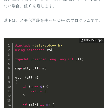
ない場合、値 0 を返します。
以下は、メモ化再帰を使った C++ のプログラムです。
#
include
<bits/stdc++.h>
using
namespace
 std
;
typedef
unsigned
long
long
int
 ull
;
map
<
ull
,
 ull
>
 m
;
ull 
f
(
ull n
)
{
if
(
n 
==
0
)
{
return
1
;
}
if
(
m
[
n
]
==
0
)
{