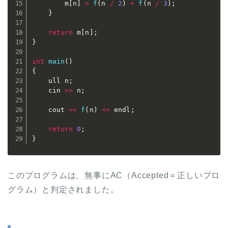
		m
[
n
]
=
f
(
n 
/
2
)
+
f
(
n 
/
3
)
;
}
return
 m
[
n
]
;
}
int
main
(
)
{
	ull n
;
	cin 
>>
 n
;
	cout 
<<
f
(
n
)
<<
 endl
;
return
0
;
}
このプログラムは、無事にAC（Accepted＝正しいプロ
グラム）と判定されました。