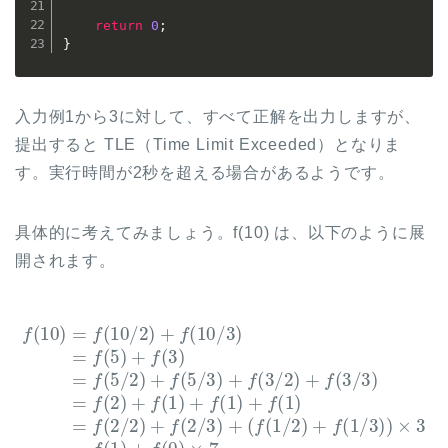
return
0
;
}
入力例1から3に対して、すべて正解を出力しますが、
提出すると TLE（Time Limit Exceeded）となりま
す。実行時間が2秒を超える場合があるようです。
具体的に考えてみましょう。f(10) は、以下のように展
開されます。
f
(
(
3
10
/
2
(
)
)
f
=
+
(
1
f
f
(
(
/
10
3
2
/
)
3
+
/
2
)
f
=
(
)
1
+
f
(
/
f
2
3
(
10
)
)
+
)
×
f
/
(
3
3
1
=
)
)
=
f
+
(
f
f
1
(
(
5
)
1
+
)
)
+
f
+
(
f
f
0
(
(
3
)
1
×
)
)
=
7
=
f
=
f
(
(
5
f
2
(
/
0
/
2
2
)
)
)
×
+
+
9
f
f
(
(
=
5
2
9
/
/
3
3
)
)
+
+
f