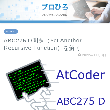
AtCoder
ABC275 D問題（Yet Another
Recursive Function）を解く
2022年11月3日