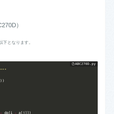
270D）
。以下となります。
D"""
)
)
)
 
-
 dp
[
i 
-
 a
[
j
]
]
)