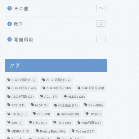
その他
26
数学
12
開発環境
7
タグ
ABC A問題
(127)
ABC B問題
(127)
ABC C問題
(149)
ABC D問題
(139)
ABC E問題
(83)
ABC F問題
(25)
ACL
(17)
ALDS1
(28)
BFS
(24)
bitDP
(8)
bit全検索
(13)
C++
(809)
C言語
(80)
DFS
(39)
Dijkstra法
(9)
DP
(46)
gmp
(9)
ITP1
(49)
ITP2
(45)
map活用
(25)
MISRA-C
(9)
Project Euler
(54)
Python
(624)