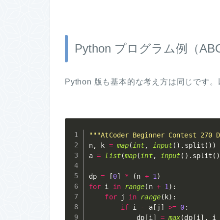
Python プログラム例（ABC
Python 版も基本的な考え方は同じです
"""AtCoder Beginner Contest 270 
n
,
 k 
=
map
(
int
,
input
(
)
.
split
(
)
)
a 
=
list
(
map
(
int
,
input
(
)
.
split
(
dp 
=
[
0
]
*
(
n 
+
1
)
for
 i 
in
range
(
n 
+
1
)
:
for
 j 
in
range
(
k
)
:
if
 i 
-
 a
[
j
]
>=
0
:
            dp
[
i
]
=
max
(
dp
[
i
]
,
 i