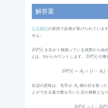
解答案
公式解説
の冒頭で反例が挙げられていま
せん。
D
P
[
i
]
i
を石が
個残っている状態から始
j
D
P
[
i
]
は、0からカウントします。
の漸
D
P
[
i
]
=
A
j
+
(
i
−
A
j
)
−
D
P
[
i
A
j
右辺の意味は、先手が
個の石を取った
とができる最大数を引いた石の個数とな
D
P
[
i
]
=
i
−
D
P
[
i
–
A