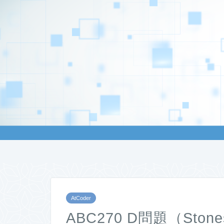
AtCoder
ABC270 D問題（Sto