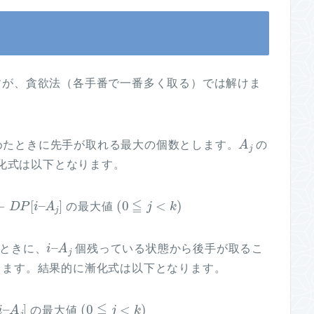
すが、貪欲法（各手番で一番多く取る）では解けま
A
j
めたときに先手が取れる最大の個数とします。
の
化式は以下となります。
–
A
j
]
(
0
≦
j
<
k
)
の最大値
i
–
A
j
ときに、
個残っている状態から後手が取るこ
ります。結果的に漸化式は以下となります。
j
]
(
0
≦
j
<
k
)
の最大値