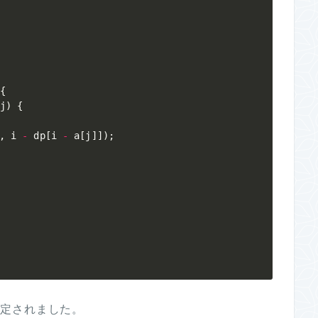
{
{
j
)
{
,
 i 
-
 dp
[
i 
-
 a
[
j
]
]
)
;
と判定されました。