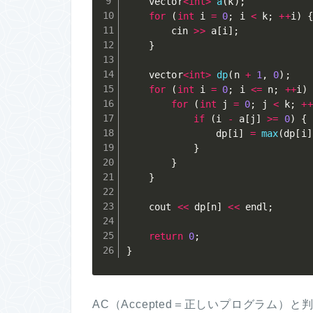
	vector
<
int
>
a
(
k
)
;
for
(
int
 i 
=
0
;
 i 
<
 k
;
++
i
)
		cin 
>>
 a
[
i
]
;
}
	vector
<
int
>
dp
(
n 
+
1
,
0
)
;
for
(
int
 i 
=
0
;
 i 
<=
 n
;
++
i
)
for
(
int
 j 
=
0
;
 j 
<
 k
;
++
if
(
i 
-
 a
[
j
]
>=
0
)
{
				dp
[
i
]
=
max
(
dp
[
i
]
}
}
}
	cout 
<<
 dp
[
n
]
<<
 endl
;
return
0
;
}
AC（Accepted＝正しいプログラム）