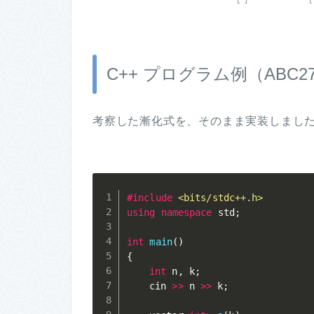
C++ プログラム例（ABC2
考察した漸化式を、そのまま実装しまし
#
include
<bits/stdc++.h>
using
namespace
 std
;
int
main
(
)
{
int
 n
,
 k
;
	cin 
>>
 n 
>>
 k
;