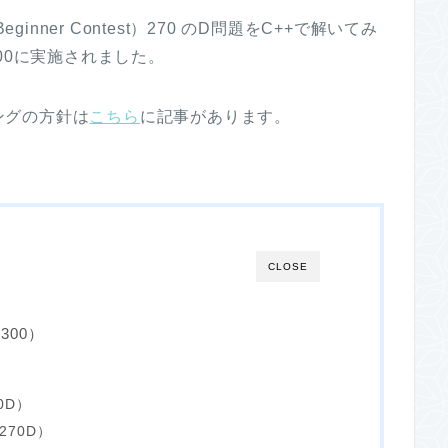
ginner Contest）270 のD問題をC++で解いてみ
1:00に実施されました。
ングの方針は
こちら
に記事があります。
CLOSE
 1300）
0D）
270D）