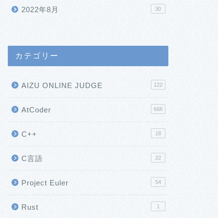
2022年8月
30
カテゴリー
AIZU ONLINE JUDGE
122
AtCoder
668
C++
18
C言語
22
Project Euler
54
Rust
1