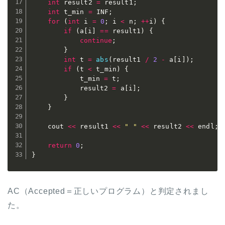
int
 result2 
=
 result1
;
int
 t_min 
=
 INF
;
for
(
int
 i 
=
0
;
 i 
<
 n
;
++
i
)
{
if
(
a
[
i
]
==
 result1
)
{
continue
;
}
int
 t 
=
abs
(
result1 
/
2
-
 a
[
i
]
)
;
if
(
t 
<
 t_min
)
{
			t_min 
=
 t
;
			result2 
=
 a
[
i
]
;
}
}
	cout 
<<
 result1 
<<
" "
<<
 result2 
<<
 endl
;
return
0
;
}
AC（Accepted＝正しいプログラム）と判定されまし
た。