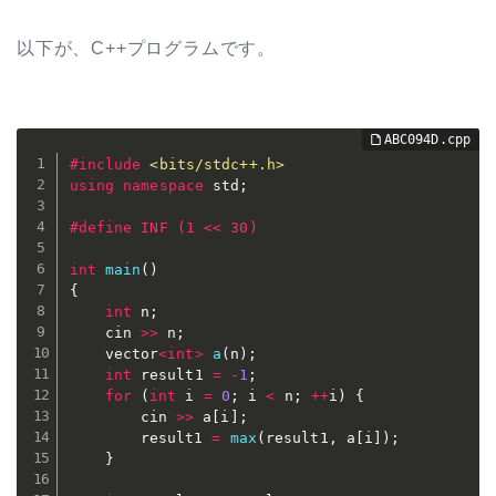
以下が、C++プログラムです。
#
include
<bits/stdc++.h>
using
namespace
 std
;
#
define
 INF (1 << 30)
int
main
(
)
{
int
 n
;
	cin 
>>
 n
;
	vector
<
int
>
a
(
n
)
;
int
 result1 
=
-
1
;
for
(
int
 i 
=
0
;
 i 
<
 n
;
++
i
)
{
		cin 
>>
 a
[
i
]
;
		result1 
=
max
(
result1
,
 a
[
i
]
)
;
}