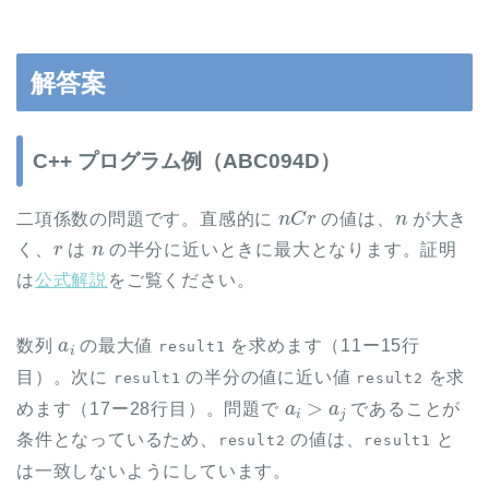
解答案
C++ プログラム例（ABC094D）
n
C
r
n
二項係数の問題です。直感的に
の値は、
が大き
r
n
く、
は
の半分に近いときに最大となります。証明
は
公式解説
をご覧ください。
a
i
数列
の最大値
を求めます（11ー15行
result1
目）。次に
の半分の値に近い値
を求
result1
result2
a
i
>
a
j
めます（17ー28行目）。問題で
であることが
条件となっているため、
の値は、
と
result2
result1
は一致しないようにしています。