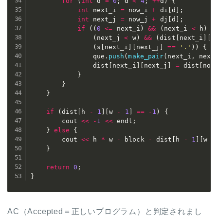
for
(
int
 d 
=
0
;
 d 
<
4
;
++
d
)
{
int
 next_i 
=
 now_i 
+
 di
[
d
]
;
int
 next_j 
=
 now_j 
+
 dj
[
d
]
;
if
(
(
0
<=
 next_i
)
&&
(
next_i 
<
 h
)
&
(
next_j 
<
 w
)
&&
(
dist
[
next_i
]
[
n
(
s
[
next_i
]
[
next_j
]
==
'.'
)
)
{
				que
.
push
(
make_pair
(
next_i
,
 next
				dist
[
next_i
]
[
next_j
]
=
 dist
[
now
}
}
}
if
(
dist
[
h 
-
1
]
[
w 
-
1
]
==
-
1
)
{
		cout 
<<
-
1
<<
 endl
;
}
else
{
		cout 
<<
 h 
*
 w 
-
 block 
-
 dist
[
h 
-
1
]
[
w 
-
}
return
0
;
}
AC（Accepted＝正しいプログラム）と判定されまし