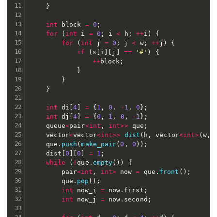
}
int
 block 
=
0
;
for
(
int
 i 
=
0
;
 i 
<
 h
;
++
i
)
{
for
(
int
 j 
=
0
;
 j 
<
 w
;
++
j
)
{
if
(
s
[
i
]
[
j
]
==
'#'
)
{
++
block
;
}
}
}
int
 di
[
4
]
=
{
1
,
0
,
-
1
,
0
}
;
int
 dj
[
4
]
=
{
0
,
1
,
0
,
-
1
}
;
	queue
<
pair
<
int
,
int
>>
 que
;
	vector
<
vector
<
int
>>
dist
(
h
,
 vector
<
int
>
(
w
,
	que
.
push
(
make_pair
(
0
,
0
)
)
;
	dist
[
0
]
[
0
]
=
1
;
while
(
!
que
.
empty
(
)
)
{
		pair
<
int
,
int
>
 now 
=
 que
.
front
(
)
;
		que
.
pop
(
)
;
int
 now_i 
=
 now
.
first
;
int
 now_j 
=
 now
.
second
;