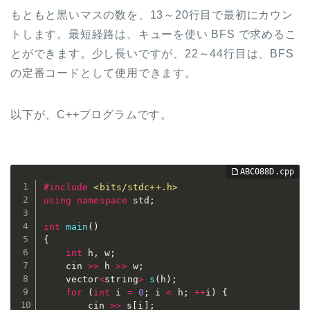
もともと黒いマスの数を、13～20行目で最初にカウン
トします。最短経路は、キューを使い BFS で求めるこ
とができます。少し長いですが、22～44行目は、BFS
の定番コードとして使用できます。
以下が、C++プログラムです。
#
include
<bits/stdc++.h>
using
namespace
 std
;
int
main
(
)
{
int
 h
,
 w
;
	cin 
>>
 h 
>>
 w
;
	vector
<
string
>
s
(
h
)
;
for
(
int
 i 
=
0
;
 i 
<
 h
;
++
i
)
{
		cin 
>>
 s
[
i
]
;