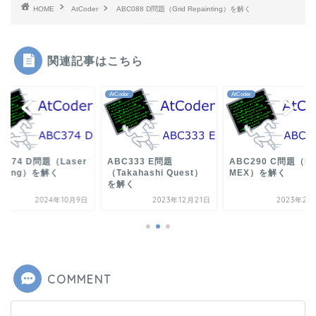
HOME
AtCoder
ABC088 D問題（Grid Repainting）を解く
関連記事はこちら
der
AtCoder
AtCoder
C374 D問題（Laser
ABC333 E問題
ABC290 C問題（M
rking）を解く
（Takahashi Quest）
MEX）を解く
を解く
2024年10月9日
2023年12月21日
2023年2月
COMMENT